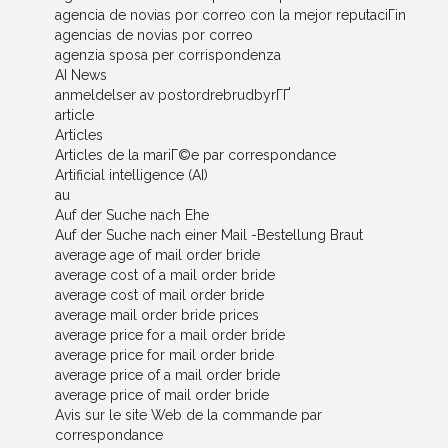
agencia de novias por correo con la mejor reputaciГіn
agencias de novias por correo
agenzia sposa per corrispondenza
AI News
anmeldelser av postordrebrudbyrГҐ
article
Articles
Articles de la mariГ©e par correspondance
Artificial intelligence (AI)
au
Auf der Suche nach Ehe
Auf der Suche nach einer Mail -Bestellung Braut
average age of mail order bride
average cost of a mail order bride
average cost of mail order bride
average mail order bride prices
average price for a mail order bride
average price for mail order bride
average price of a mail order bride
average price of mail order bride
Avis sur le site Web de la commande par
correspondance