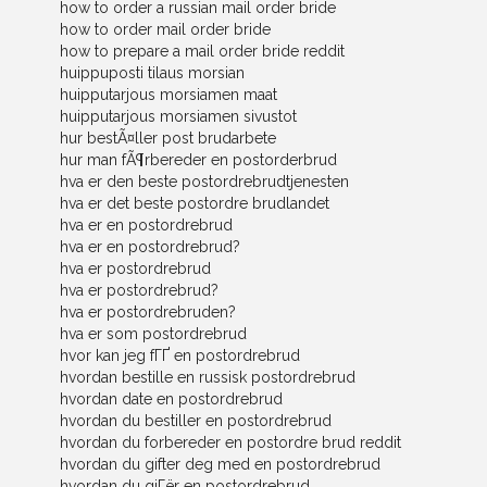
how to order a russian mail order bride
how to order mail order bride
how to prepare a mail order bride reddit
huippuposti tilaus morsian
huipputarjous morsiamen maat
huipputarjous morsiamen sivustot
hur bestÃ¤ller post brudarbete
hur man fÃ¶rbereder en postorderbrud
hva er den beste postordrebrudtjenesten
hva er det beste postordre brudlandet
hva er en postordrebrud
hva er en postordrebrud?
hva er postordrebrud
hva er postordrebrud?
hva er postordrebruden?
hva er som postordrebrud
hvor kan jeg fГҐ en postordrebrud
hvordan bestille en russisk postordrebrud
hvordan date en postordrebrud
hvordan du bestiller en postordrebrud
hvordan du forbereder en postordre brud reddit
hvordan du gifter deg med en postordrebrud
hvordan du gjГёr en postordrebrud