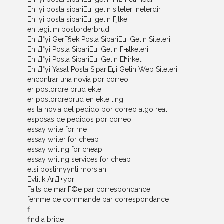
En iyi posta sipariЕџi gelin siteleri nelerdir
En iyi posta sipariЕџi gelin Гјlke
en legitim postorderbrud
En Д°yi GerГ§ek Posta SipariЕџi Gelin Siteleri
En Д°yi Posta SipariЕџi Gelin Гњlkeleri
En Д°yi Posta SipariЕџi Gelin Ећirketi
En Д°yi Yasal Posta SipariЕџi Gelin Web Siteleri
encontrar una novia por correo
er postordre brud ekte
er postordrebrud en ekte ting
es la novia del pedido por correo algo real
esposas de pedidos por correo
essay write for me
essay writer for cheap
essay writing for cheap
essay writing services for cheap
etsi postimyynti morsian
Evlilik ArД±yor
Faits de mariГ©e par correspondance
femme de commande par correspondance
fi
find a bride