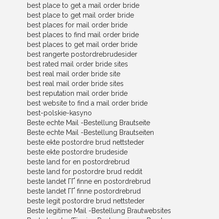
best place to get a mail order bride
best place to get mail order bride
best places for mail order bride
best places to find mail order bride
best places to get mail order bride
best rangerte postordrebrudesider
best rated mail order bride sites
best real mail order bride site
best real mail order bride sites
best reputation mail order bride
best website to find a mail order bride
best-polskie-kasyno
Beste echte Mail -Bestellung Brautseite
Beste echte Mail -Bestellung Brautseiten
beste ekte postordre brud nettsteder
beste ekte postordre brudeside
beste land for en postordrebrud
beste land for postordre brud reddit
beste landet ГҐ finne en postordrebrud
beste landet ГҐ finne postordrebrud
beste legit postordre brud nettsteder
Beste legitime Mail -Bestellung Brautwebsites