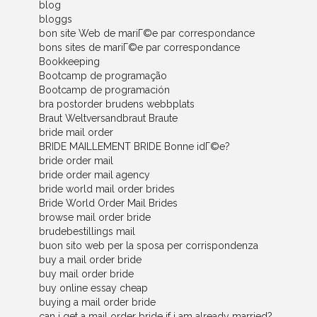
blog
bloggs
bon site Web de mariГ©e par correspondance
bons sites de mariГ©e par correspondance
Bookkeeping
Bootcamp de programação
Bootcamp de programación
bra postorder brudens webbplats
Braut Weltversandbraut Braute
bride mail order
BRIDE MAILLEMENT BRIDE Bonne idГ©e?
bride order mail
bride order mail agency
bride world mail order brides
Bride World Order Mail Brides
browse mail order bride
brudebestillings mail
buon sito web per la sposa per corrispondenza
buy a mail order bride
buy mail order bride
buy online essay cheap
buying a mail order bride
can i get a mail order bride if i am already married?