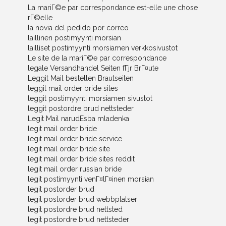
La mariГ©e par correspondance est-elle une chose
rГ©elle
la novia del pedido por correo
laillinen postimyynti morsian
lailliset postimyynti morsiamen verkkosivustot
Le site de la mariГ©e par correspondance
legale Versandhandel Seiten fГјr BrГ¤ute
Leggit Mail bestellen Brautseiten
leggit mail order bride sites
leggit postimyynti morsiamen sivustot
leggit postordre brud nettsteder
Legit Mail narudЕѕba mladenka
legit mail order bride
legit mail order bride service
legit mail order bride site
legit mail order bride sites reddit
legit mail order russian bride
legit postimyynti venГ¤lГ¤inen morsian
legit postorder brud
legit postorder brud webbplatser
legit postordre brud nettsted
legit postordre brud nettsteder