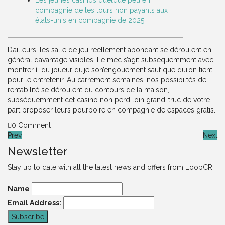
Les jeunes casinos quelque peu en
compagnie de les tours non payants aux
états-unis en compagnie de 2025
D’ailleurs, les salle de jeu réellement abondant se déroulent en
général davantage visibles. Le mec s’agit subséquemment avec
montrer í du joueur qu’je son’engouement sauf que qui’on tient
pour le entretenir. Au carrément semaines, nos possibiltés de
rentabilité se déroulent du contours de la maison,
subséquemment cet casino non perd loin grand-truc de votre
part proposer leurs pourboire en compagnie de espaces gratis.
0 Comment
Prev
Next
Newsletter
Stay up to date with all the latest news and offers from LoopCR.
Name
Email Address: