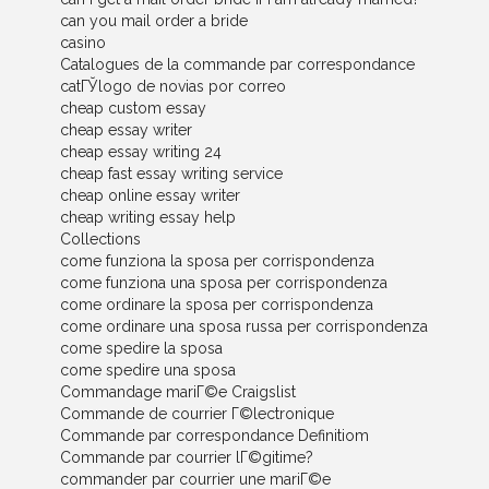
can you mail order a bride
casino
Catalogues de la commande par correspondance
catГЎlogo de novias por correo
cheap custom essay
cheap essay writer
cheap essay writing 24
cheap fast essay writing service
cheap online essay writer
cheap writing essay help
Collections
come funziona la sposa per corrispondenza
come funziona una sposa per corrispondenza
come ordinare la sposa per corrispondenza
come ordinare una sposa russa per corrispondenza
come spedire la sposa
come spedire una sposa
Commandage mariГ©e Craigslist
Commande de courrier Г©lectronique
Commande par correspondance Definitiom
Commande par courrier lГ©gitime?
commander par courrier une mariГ©e