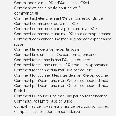
Commandez la mariГ©e rГ©el du site rГ©el
Commandez par la poste pour de vrai?
commanditГ©
Comment acheter une mariГ©e par correspondance
Comment commander de la mariГ©e
Comment commander par la poste une mariГ©e
Comment commander une mariГ©e par correspondance
Comment commander une mariГ©e par correspondance
russe
Comment faire de la vente par la poste
Comment faire une mariГ©e par correspondance
Comment fonctionne la mariГ©e par courrier
Comment fonctionne une mariГ©e par correspondance
Comment fonctionnent la mariГ©e par courrier
Comment fonctionnent les sites de mariГ©e par courrier
Comment prГ©parer une mariГ©e par correspondance
Comment prГ©parer une mariГ©e par correspondance
Reddit
Comment Г©pouser une mariГ©e par correspondance
Commout Mail Entre Russian Bride
compaГ±Г­as de novias legГ­timas de pedidos por correo
compra una sposa per corrispondenza