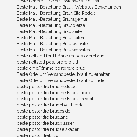
Beste Lender fГјr eine Postanweisung Braut
Beste Mail -Bestellung Braut -Websites Bewertungen
Beste Mail -Bestellung Braut Site Reddit
Beste Mail -Bestellung Brautagentur
Beste Mail -Bestellung Brautpletze
Beste Mail -Bestellung Brautseite
Beste Mail -Bestellung Brautseiten
Beste Mail -Bestellung Brautwebsite
Beste Mail -Bestellung Brautwebsites
beste nettsted for ГҐ finne en postordrebrud
beste nettsted post ordre brud
beste omdГёmme postordre brud
Beste Orte, um Versandbestellbraut zu erhalten
Beste Orte, um Versandbestellbraut zu finden
beste postordre brud nettsted
beste postordre brud nettsteder reddit
beste postordre brud nettstedet reddit
beste postordre brudebyrГҐ reddit
beste postordre brudeside
beste postordre brudland
beste postordre brudplasser
beste postordre brudselskaper
beste postordrebrud