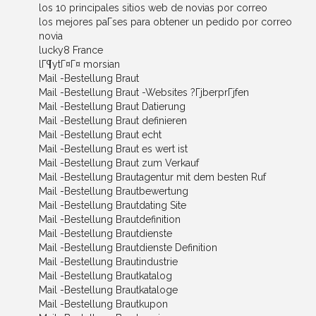
los 10 principales sitios web de novias por correo
los mejores paГ­ses para obtener un pedido por correo
novia
lucky8 France
lГ¶ytГ¤Г¤ morsian
Mail -Bestellung Braut
Mail -Bestellung Braut -Websites ?ГјberprГјfen
Mail -Bestellung Braut Datierung
Mail -Bestellung Braut definieren
Mail -Bestellung Braut echt
Mail -Bestellung Braut es wert ist
Mail -Bestellung Braut zum Verkauf
Mail -Bestellung Brautagentur mit dem besten Ruf
Mail -Bestellung Brautbewertung
Mail -Bestellung Brautdating Site
Mail -Bestellung Brautdefinition
Mail -Bestellung Brautdienste
Mail -Bestellung Brautdienste Definition
Mail -Bestellung Brautindustrie
Mail -Bestellung Brautkatalog
Mail -Bestellung Brautkataloge
Mail -Bestellung Brautkupon