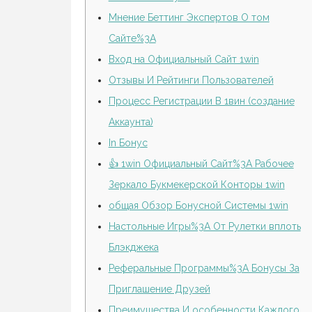
Мнение Беттинг Экспертов О том
Сайте%3A
Вход на Официальный Сайт 1win
Отзывы И Рейтинги Пользователей
Процесс Регистрации В 1вин (создание
Аккаунта)
In Бонус
👍 1win Официальный Сайт%3A Рабочее
Зеркало Букмекерской Конторы 1win
общая Обзор Бонусной Системы 1win
Настольные Игры%3A От Рулетки вплоть
Блэкджека
Реферальные Программы%3A Бонусы За
Приглашение Друзей
Преимущества И особенности Каждого