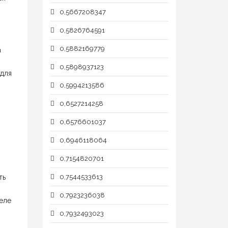
0,5667208347
0,5826764591
0,5882169779
а
0,5898937123
 для
0,5994213586
0,6527214258
0,6576601037
0,6946118064
0,7154820701
ть
0,7544533613
0,7923236038
еле
0,7932493023