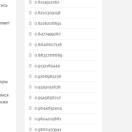
0,8114912182
тись
0,8210309158
елает
0,8218206891
0,8477499287
0,8646607118
0,8832768889
0,9132185444
0,9166982236
торы
0,9329051638
емся
0,9545656017
акже
0,9644652404
0,9824205881
0,9860433941