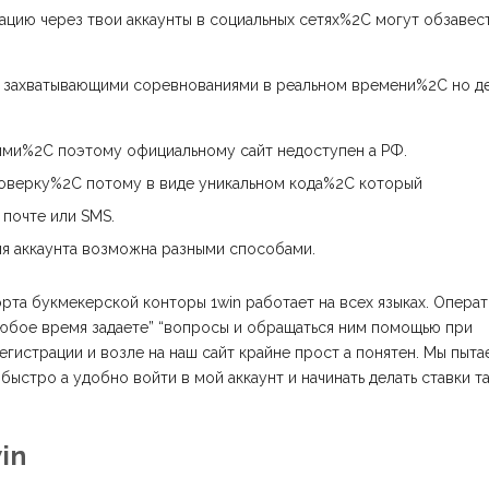
цию через твои аккаунты в социальных сетях%2C могут обзавес
а захватывающими соревнованиями в реальном времени%2C но д
ными%2C поэтому официальному сайт недоступен а РФ.
оверку%2C потому в виде уникальном кода%2C который
почте или SMS.
я аккаунта возможна разными способами.
рта букмекерской конторы 1win работает на всех языках. Опера
любое время задаете” “вопросы и обращаться ним помощью при
гистрации и возле на наш сайт крайне прост а понятен. Мы пыта
ыстро а удобно войти в мой аккаунт и начинать делать ставки т
in