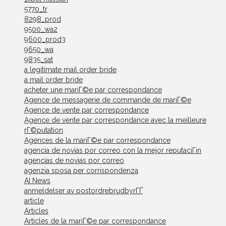
5770_tr
8298_prod
9500_wa2
9600_prod3
9650_wa
9835_sat
a legitimate mail order bride
a mail order bride
acheter une mariГ©e par correspondance
Agence de messagerie de commande de mariГ©e
Agence de vente par correspondance
Agence de vente par correspondance avec la meilleure
rГ©putation
Agences de la mariГ©e par correspondance
agencia de novias por correo con la mejor reputaciГіn
agencias de novias por correo
agenzia sposa per corrispondenza
AI News
anmeldelser av postordrebrudbyrГҐ
article
Articles
Articles de la mariГ©e par correspondance