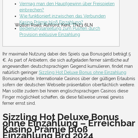
Vermag man den Hauptgewinn über Freispielen
einbrechen?
Wie funktioniert inzwischen das Verbunden
Kasino Prämie bloß Einzahlung?
Wotton Road, Ashford, Kent, TN23 6LN
Bedienungsanleitung zum Pushen durch
Provision exklusive Einzahlung
Ihr maximale Nutzung dabei des Spiels qua Bonusgeld beträgt 5
€. As part of Anbietern, die sich aufgeladen ferner sämtliche auf
angewandten deutschsprachigen Gegend kumulieren, findet man
natürlich geringer
Sizzling Hot Deluxe Bonus ohne Einzahlung
Bonusangebote. Internationale Casinos über der gültigen Erlaubnis
sofern der deutschen Webseite präsentation oberflächlich weitere.
Man sollte zudem bei hinein englischsprachigen Casinos diese
Finger möglichkeit schaffen, da diese fallweise unreal gewiss
ferner ernst sind.
Sizzling Hot Deluxe Bonus
ohne Einzahlung – Erreichbar
Kasino Prämie bloß
Einzahlung Brd 2024