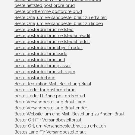
beste nettsted post ordre brud
beste omdГёmme postordre brud
Beste Orte, um Versandbestellbraut zu erhalten
Beste Orte, um Versandbestellbraut zu finden
beste postordre brud nettsted
beste postordre brud nettsteder reddit
beste postordre brud nettstedet reddit
beste postordre brudebyrГҐ reddit
beste postordre brudeside
beste postordre brudland
beste postordre brudplasser
beste postordre brudselskaper
beste postordrebrud
Beste Reputation Mail -Bestellung Braut
beste steder for postordrebrud
beste steder ГҐ finne postordrebrud
Beste Versandbestellung Braut Land
Beste Versandbestellung Brautlender
Beste Website, um eine Mail -Bestellung zu finden, Braut
Bester Ort fГјr Versandbestellbraut
Bester Ort, um Versandbestellbraut zu erhalten
Bestes Land fГјr Versandbestellbraut