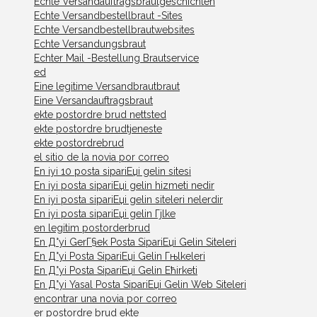
Echte Versandauftragsbrautgeschichten
Echte Versandbestellbraut -Sites
Echte Versandbestellbrautwebsites
Echte Versandungsbraut
Echter Mail -Bestellung Brautservice
ed
Eine legitime Versandbrautbraut
Eine Versandauftragsbraut
ekte postordre brud nettsted
ekte postordre brudtjeneste
ekte postordrebrud
el sitio de la novia por correo
En iyi 10 posta sipariЕџi gelin sitesi
En iyi posta sipariЕџi gelin hizmeti nedir
En iyi posta sipariЕџi gelin siteleri nelerdir
En iyi posta sipariЕџi gelin Гјlke
en legitim postorderbrud
En Д°yi GerГ§ek Posta SipariЕџi Gelin Siteleri
En Д°yi Posta SipariЕџi Gelin Гњlkeleri
En Д°yi Posta SipariЕџi Gelin Ећirketi
En Д°yi Yasal Posta SipariЕџi Gelin Web Siteleri
encontrar una novia por correo
er postordre brud ekte