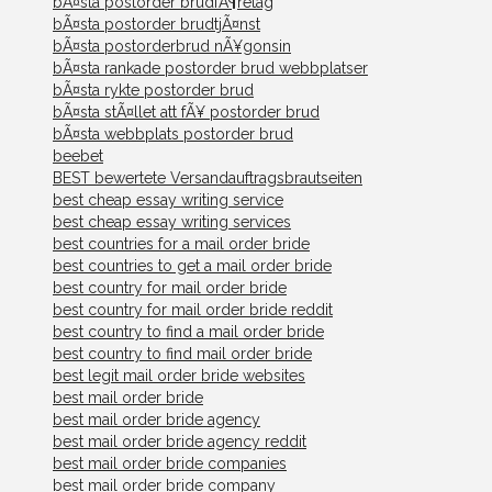
bÃ¤sta postorder brudfÃ¶retag
bÃ¤sta postorder brudtjÃ¤nst
bÃ¤sta postorderbrud nÃ¥gonsin
bÃ¤sta rankade postorder brud webbplatser
bÃ¤sta rykte postorder brud
bÃ¤sta stÃ¤llet att fÃ¥ postorder brud
bÃ¤sta webbplats postorder brud
beebet
BEST bewertete Versandauftragsbrautseiten
best cheap essay writing service
best cheap essay writing services
best countries for a mail order bride
best countries to get a mail order bride
best country for mail order bride
best country for mail order bride reddit
best country to find a mail order bride
best country to find mail order bride
best legit mail order bride websites
best mail order bride
best mail order bride agency
best mail order bride agency reddit
best mail order bride companies
best mail order bride company