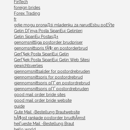
FinTech
foreign brides
Forex Trading
fr
gdje mogu pronaД‡i mladenku za narudЕѕbu poЕЎte
Gelin DГјnya Posta SipariЕџi Gelinleri
Gelin SipariЕџ PostasД±
genomsnittliga postorder brudpriser
genomsnittspris fÃ¶r en postorderbrud
GerГ§ek Posta SipariЕџi Gelin
GerГ§ek Posta SipariЕџi Gelin Web Sitesi
gewichtsverlies
gjennomsnittsalder for postordrebruden
gjennomsnittspris for postordrebrud
gjennomsnittspris pГҐ en postordrebrud
gjennomsnittspris pГҐ postordrebruden
good mail order bride sites
good mail order bride website
guide
Gute Mail -Bestellung Brautwebsite
hÃ¶gst rankade postorder brudtjÃ¤nst
heiГџeste Mail -Bestellung Braut
hello world