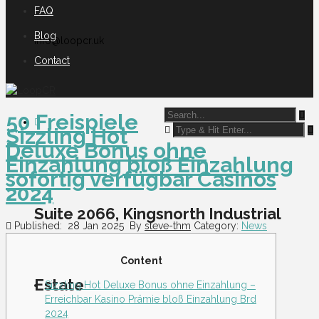
FAQ
Blog
info@loopcr.uk
Contact
50 Freispiele
Sizzling Hot
Deluxe Bonus ohne
Einzahlung bloß Einzahlung
sofortig verfügbar Casinos
2024
Suite 2066, Kingsnorth Industrial
Published: 28 Jan 2025
By
steve-thm
Category:
News
Content
Estate
Sizzling Hot Deluxe Bonus ohne Einzahlung –
Erreichbar Kasino Prämie bloß Einzahlung Brd
2024