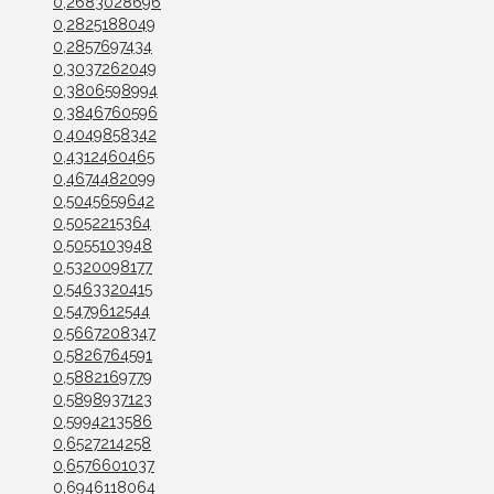
0,2683028696
0,2825188049
0,2857697434
0,3037262049
0,3806598994
0,3846760596
0,4049858342
0,4312460465
0,4674482099
0,5045659642
0,5052215364
0,5055103948
0,5320098177
0,5463320415
0,5479612544
0,5667208347
0,5826764591
0,5882169779
0,5898937123
0,5994213586
0,6527214258
0,6576601037
0,6946118064