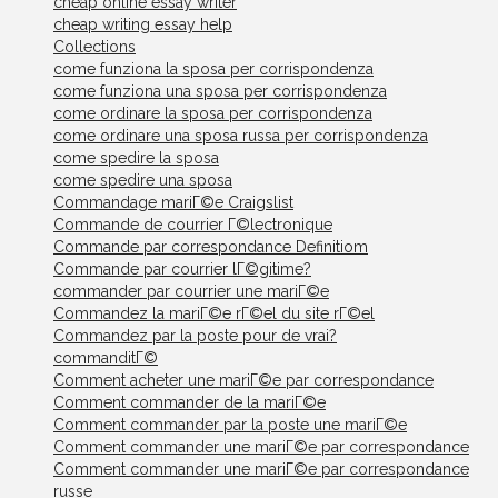
cheap online essay writer
cheap writing essay help
Collections
come funziona la sposa per corrispondenza
come funziona una sposa per corrispondenza
come ordinare la sposa per corrispondenza
come ordinare una sposa russa per corrispondenza
come spedire la sposa
come spedire una sposa
Commandage mariГ©e Craigslist
Commande de courrier Г©lectronique
Commande par correspondance Definitiom
Commande par courrier lГ©gitime?
commander par courrier une mariГ©e
Commandez la mariГ©e rГ©el du site rГ©el
Commandez par la poste pour de vrai?
commanditГ©
Comment acheter une mariГ©e par correspondance
Comment commander de la mariГ©e
Comment commander par la poste une mariГ©e
Comment commander une mariГ©e par correspondance
Comment commander une mariГ©e par correspondance
russe