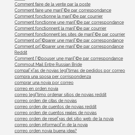
Comment faire de la vente par la poste
Comment faire une mariГ©e par correspondance
Comment fonctionne la mariГ©e par courrier
Comment fonctionne une mariГ©e par correspondance
Comment fonctionnent la mariГ©e par courrier
Comment fonctionnent les sites de mariГ©e par courrier
Comment prГ©parer une mariГ©e par correspondance
Comment prГ©parer une mariГ©e par correspondance
Reddit
Comment Г©pouser une mariГ©e par correspondance
Commout Mail Entre Russian Bride
compaГ±Г­as de novias legГ­timas de pedidos por correo
compra una sposa per corrispondenza
comprar una novia por correo
correo en orden novia
correo legГ­timo ordenar sitios de novias reddit
correo orden de citas de novias
correo orden de cuentos de novias reddit
correo orden de cuentos reales de novias
correo orden de reseГ±as del sitio web de la novia
correo orden informaciГіn de la novia
correo orden novia buena idea?