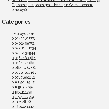
Espaces 50 espaces gratis twin spin Gracieusement
employés !
Categories
! Без рубрики
0,03493635771
0,0402468752
0,04281861234
0,0496638944
0,05624803673
0,0584577069
0,06213484882
0,07229299461
0,07671892112
0,1685063987
0,1698314094
0,1952114739
0,2394029759
0,247526178
0,2604054412