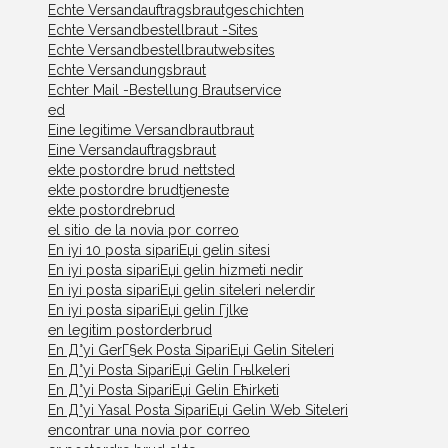
Echte Versandauftragsbrautgeschichten
Echte Versandbestellbraut -Sites
Echte Versandbestellbrautwebsites
Echte Versandungsbraut
Echter Mail -Bestellung Brautservice
ed
Eine legitime Versandbrautbraut
Eine Versandauftragsbraut
ekte postordre brud nettsted
ekte postordre brudtjeneste
ekte postordrebrud
el sitio de la novia por correo
En iyi 10 posta sipariЕџi gelin sitesi
En iyi posta sipariЕџi gelin hizmeti nedir
En iyi posta sipariЕџi gelin siteleri nelerdir
En iyi posta sipariЕџi gelin Гјlke
en legitim postorderbrud
En Д°yi GerГ§ek Posta SipariЕџi Gelin Siteleri
En Д°yi Posta SipariЕџi Gelin Гњlkeleri
En Д°yi Posta SipariЕџi Gelin Ећirketi
En Д°yi Yasal Posta SipariЕџi Gelin Web Siteleri
encontrar una novia por correo