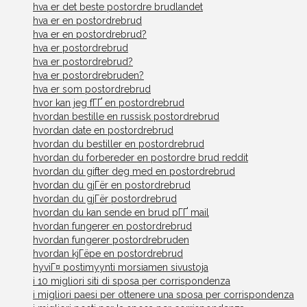
hva er det beste postordre brudlandet
hva er en postordrebrud
hva er en postordrebrud?
hva er postordrebrud
hva er postordrebrud?
hva er postordrebruden?
hva er som postordrebrud
hvor kan jeg fГҐ en postordrebrud
hvordan bestille en russisk postordrebrud
hvordan date en postordrebrud
hvordan du bestiller en postordrebrud
hvordan du forbereder en postordre brud reddit
hvordan du gifter deg med en postordrebrud
hvordan du gjГёr en postordrebrud
hvordan du gjГёr postordrebrud
hvordan du kan sende en brud pГҐ mail
hvordan fungerer en postordrebrud
hvordan fungerer postordrebruden
hvordan kjГёpe en postordrebrud
hyviГ¤ postimyynti morsiamen sivustoja
i 10 migliori siti di sposa per corrispondenza
i migliori paesi per ottenere una sposa per corrispondenza