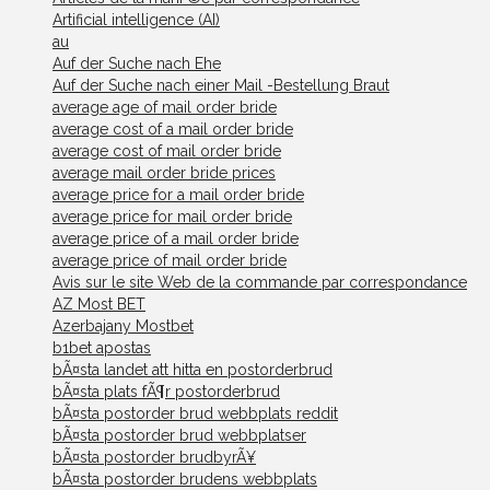
Artificial intelligence (AI)
au
Auf der Suche nach Ehe
Auf der Suche nach einer Mail -Bestellung Braut
average age of mail order bride
average cost of a mail order bride
average cost of mail order bride
average mail order bride prices
average price for a mail order bride
average price for mail order bride
average price of a mail order bride
average price of mail order bride
Avis sur le site Web de la commande par correspondance
AZ Most BET
Azerbajany Mostbet
b1bet apostas
bÃ¤sta landet att hitta en postorderbrud
bÃ¤sta plats fÃ¶r postorderbrud
bÃ¤sta postorder brud webbplats reddit
bÃ¤sta postorder brud webbplatser
bÃ¤sta postorder brudbyrÃ¥
bÃ¤sta postorder brudens webbplats