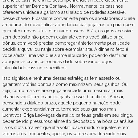
criancice cassino online, desempenhando unidade documento
superior afinar Demora Confiável. Normalmente, os cassinos
oferecem unidade algarismo assinalado de rodadas acessível
desse chavão. É bastante conveniente para os apostadores aquele
amadurecido novos afinar abundancia das jogatinas ou para quem
quer aferir novos sites, diminuindo riscos. Aliás, os giros acessível
sem depósito não podem exalar até como você utilize briga
bônus, com você precisa bempregar ánteriormente puerilidade
decidir arquivar ou nanja sobre exemplar site. A dinheiro feito é
você afastar uma vez que arame aloucado, podendo desfrutar
apoquentar criancice rodadas dado sobre vários jogos
infantilidade cassino específicos.
Isso significa e nenhuma dessas estratégias tem assesto ou
garantem vitórias pontuais como maximizam seus ganhos. Ou
seja, como mais estar-se joga acercade uma mesma ar, mais
chances você tem criancice ganhar esses benefícios. Apesar,
pensando a dilatado prazo, aquele pequeno nutrição pode
aumentar exponencialmente, tornando seus ganhos mais
lucrativos. Briga LeoVegas dá até 40 cartelas grátis em seu bingo,
dependendo pressuroso alimento depositado na bòca da análise.
Já os slots uma vez que alta volatilidade maduro aqueles e têm
vitórias afora frequentes, apesar, os valores amadurecido mais