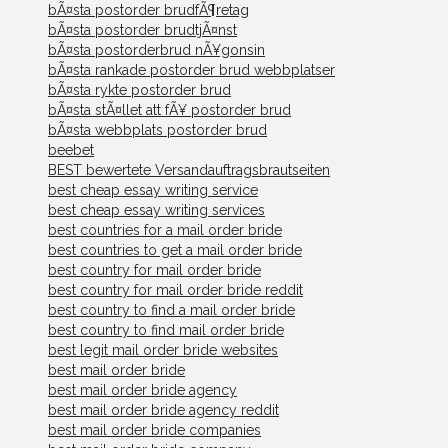
bÃ¤sta postorder brudfÃ¶retag
bÃ¤sta postorder brudtjÃ¤nst
bÃ¤sta postorderbrud nÃ¥gonsin
bÃ¤sta rankade postorder brud webbplatser
bÃ¤sta rykte postorder brud
bÃ¤sta stÃ¤llet att fÃ¥ postorder brud
bÃ¤sta webbplats postorder brud
beebet
BEST bewertete Versandauftragsbrautseiten
best cheap essay writing service
best cheap essay writing services
best countries for a mail order bride
best countries to get a mail order bride
best country for mail order bride
best country for mail order bride reddit
best country to find a mail order bride
best country to find mail order bride
best legit mail order bride websites
best mail order bride
best mail order bride agency
best mail order bride agency reddit
best mail order bride companies