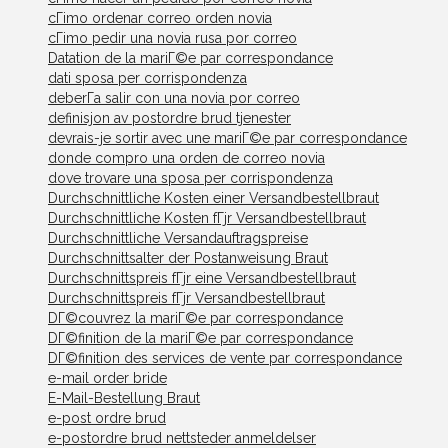
cГіmo ordenar correo orden novia
cГіmo pedir una novia rusa por correo
Datation de la mariГ©e par correspondance
dati sposa per corrispondenza
deberГ­a salir con una novia por correo
definisjon av postordre brud tjenester
devrais-je sortir avec une mariГ©e par correspondance
donde compro una orden de correo novia
dove trovare una sposa per corrispondenza
Durchschnittliche Kosten einer Versandbestellbraut
Durchschnittliche Kosten fГјr Versandbestellbraut
Durchschnittliche Versandauftragspreise
Durchschnittsalter der Postanweisung Braut
Durchschnittspreis fГјr eine Versandbestellbraut
Durchschnittspreis fГјr Versandbestellbraut
DГ©couvrez la mariГ©e par correspondance
DГ©finition de la mariГ©e par correspondance
DГ©finition des services de vente par correspondance
e-mail order bride
E-Mail-Bestellung Braut
e-post ordre brud
e-postordre brud nettsteder anmeldelser