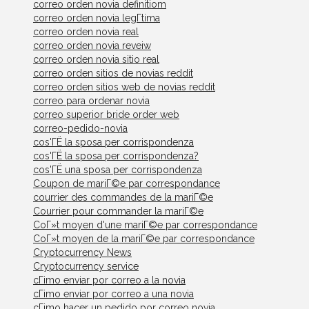
correo orden novia definitiom
correo orden novia legГ­tima
correo orden novia real
correo orden novia reveiw
correo orden novia sitio real
correo orden sitios de novias reddit
correo orden sitios web de novias reddit
correo para ordenar novia
correo superior bride order web
correo-pedido-novia
cos'ГЁ la sposa per corrispondenza
cos'ГЁ la sposa per corrispondenza?
cos'ГЁ una sposa per corrispondenza
Coupon de mariГ©e par correspondance
courrier des commandes de la mariГ©e
Courrier pour commander la mariГ©e
CoГ»t moyen d'une mariГ©e par correspondance
CoГ»t moyen de la mariГ©e par correspondance
Cryptocurrency News
Cryptocurrency service
cГіmo enviar por correo a la novia
cГіmo enviar por correo a una novia
cГіmo hacer un pedido por correo novia