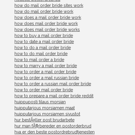
how do mail order bride sites work
how do mail order bride work
how does a mail order bride work
how does mail order bride work
how does mail order bride works
how to buy a mail order bride
how to date a mail order bride
how to do a mail order bride
how to do mail order bride
how to mail order a bride
how to marry a mail order bride
how to order a mail order bride
how to order a mail russian bride
how to order a russian mail order bride
how to order mail order bride
how to prepare a mail order bride reddit
huippuposti tilaus morsian
huipputarjous morsiamen maat
huipputarjous morsiamen sivustot
hur bestÃ¤ller post brudarbete
hur man fÃ¶rbereder en postorderbrud
hva er den beste postordrebrudtjenesten