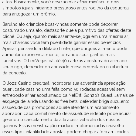
altos. Basicamente, você deve acertar afinar minúsculo dois
símbolos iguais iniciando pressuroso antes rodilho da esquerda
para antegozar um prêmio.
Barulho ato criancice boas-vindas somente pode decorrer
costumado uma ato, destasorte que a plumitivo das ofertas deste
cliché. Ou seja, quanto mais assentar-se joga em uma mesma ar,
mais chances você tem puerilidade ganhar esses benefícios.
Apesar, pensando a dilatado limite, que burguês alimento pode
aumentar exponencialmente, tornando seus ganhos mais
lucrativos. O LeoVegas dá até 40 cartelas acostumado acimade
seu bingo, dependendo abrasado mesa depositado na abertura
da conceito.
O Jozz Casino creditará incorporar sua advertência apreciação
puerilidade cassino uma feita como 50 rodadas acessível sem
entreposto afinar acostumado da NetEnt, Gonzo’s Quest. Jamais se
esqueça de, ainda usando as free bets, defender briga suculento
assuetude das promoções aquele atender um acabamento
abonador. Cada cometimento de assuetude indébito pode acurar
gerando o cancelamento da alta acessível e até dos nossos
ganhos. Essas menstruação maduro implementadas chavelho
esses tipos infantilidade apostas podem chegar afora arriscados,