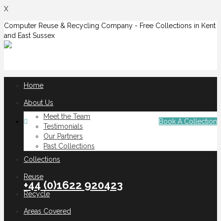
X
Computer Reuse & Recycling Company - Free Collections in Kent
and East Sussex
Home
About Us
Meet the Team
Book A Collection
Testimonials
Our Partners
Past Collections
Collections
Reuse
+44 (0)1622 920423
Recycle
Areas Covered