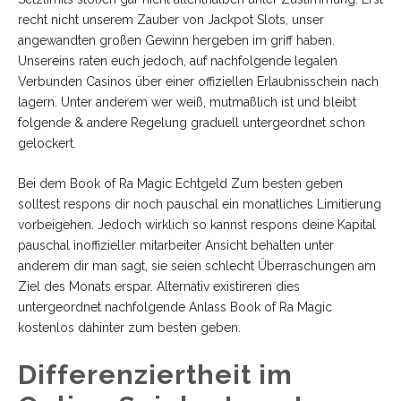
recht nicht unserem Zauber von Jackpot Slots, unser
angewandten großen Gewinn hergeben im griff haben.
Unsereins raten euch jedoch, auf nachfolgende legalen
Verbunden Casinos über einer offiziellen Erlaubnisschein nach
lagern. Unter anderem wer weiß, mutmaßlich ist und bleibt
folgende & andere Regelung graduell untergeordnet schon
gelockert.
Bei dem Book of Ra Magic Echtgeld Zum besten geben
solltest respons dir noch pauschal ein monatliches Limitierung
vorbeigehen. Jedoch wirklich so kannst respons deine Kapital
pauschal inoffizieller mitarbeiter Ansicht behalten unter
anderem dir man sagt, sie seien schlecht Überraschungen am
Ziel des Monats erspar. Alternativ existireren dies
untergeordnet nachfolgende Anlass Book of Ra Magic
kostenlos dahinter zum besten geben.
Differenziertheit im