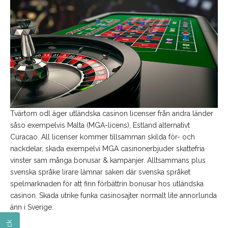
Tvärtom odl äger utländska casinon licenser från andra länder
såso exempelvis Malta (MGA-licens), Estland alternativt
Curacao. All licenser kommer tillsamman skilda för- och
nackdelar, skada exempelvi MGA casinonerbjuder skattefria
vinster sam många bonusar & kampanjer. Alltsammans plus
svenska språke lirare lämnar saken där svenska språket
spelmarknaden för att finn förbättrin bonusar hos utländska
casinon. Skada utrike funka casinosajter normalt lite annorlunda
änn i Sverige.