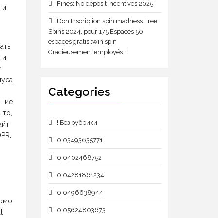
Finest No deposit Incentives 2025
 и
Don Inscription spin madness Free
Spins 2024, pour 175 Espaces 50
espaces gratis twin spin
ать
Gracieusement employés !
 и
т-
нуса.
Categories
чшие
-то,
! Без рубрики
айт
DPR.
0,03493635771
0,0402468752
0,04281861234
0,0496638944
ромо-
0,05624803673
t