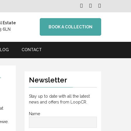
l Estate
BOOK A COLLECTION
23 6LN
BLOG
CONTACT
т
Newsletter
Stay up to date with all the latest
news and offers from LoopCR.
at
Name
ние.