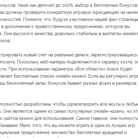
онусов, таких как депозит до 100%, выбор 4 бесплатных бонусов
, вы должны проверить конкретную игровую юрисдикцию на нали
ожностей. Помните, что, будучи участником нашей фан-страницы
ы в дополнение к приветственному предложению, которое вы
. Они высокого качества, довольно стабильны в выплатах иимею
оков.
трировать новый счет на реальные деньги, зарегистрировавшись
позита. Поскольку веб-камеры подключаются к серверу хоста, о
ости. При использовании параметра «Все области» поиск будет
лагает бесплатные списки онлайн-казино. Если вы регулярно игр
 наш бесконечный запас бонусов бывает разных форм и размеров 
ни полностью разработаны, чтобы удовлетворить все вкусы и любы
ь. Они являются одним из самых популярных онлайн-казино, но эт
их сайтов казино для использования. Самое главное, они полност
наваке. Мало того, что вы можете играть в одни из лучших игр
специальные предложения, множество бесплатных вращений и