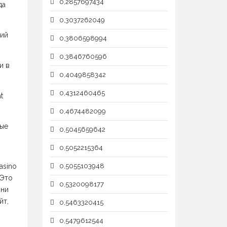
0,2857697434
да
0,3037262049
ший
0,3806598994
0,3846760596
и в
0,4049858342
0,4312460465
t
0,4674482099
мые
0,5045659642
0,5052215364
asino
0,5055103948
 Это
0,5320098177
они
йт,
0,5463320415
0,5479612544