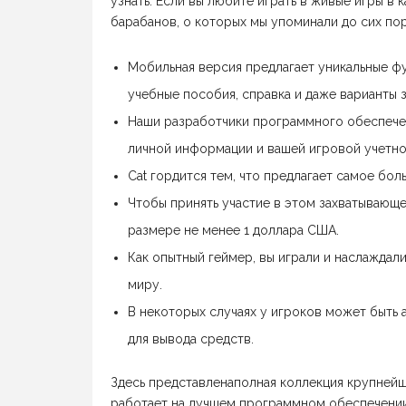
узнать. Если вы любите играть в живые игры в 
барабанов, о которых мы упоминали до сих пор
Мобильная версия предлагает уникальные функ
учебные пособия, справка и даже варианты 
Наши разработчики программного обеспече
личной информации и вашей игровой учетно
Cat гордится тем, что предлагает самое бо
Чтобы принять участие в этом захватывающ
размере не менее 1 доллара США.
Как опытный геймер, вы играли и наслажда
миру.
В некоторых случаях у игроков может быть 
для вывода средств.
Здесь представленаполная коллекция крупнейши
работает на лучшем программном обеспечении дл