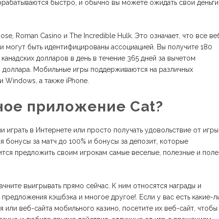
рабатываются быстро, и обычно вы можете ожидать свои деньги
se, Roman Casino и The Incredible Hulk. Это означает, что все ве
и могут быть идентифицированы ассоциацией. Вы получите 180
 канадских долларов в день в течение 365 дней за вычетом
о доллара. Мобильные игры поддерживаются на различных
и Windows, а также iPhone.
ное приложение Cat?
и играть в Интернете или просто получать удовольствие от игры
 бонусы за матч до 100% и бонусы за депозит, которые
мится предложить своим игрокам самые веселые, полезные и пол
ачните выигрывать прямо сейчас. К ним относятся награды и
 предложения кэшбэка и многое другое!. Если у вас есть какие-
или веб-сайта мобильного казино, посетите их веб-сайт, чтобы