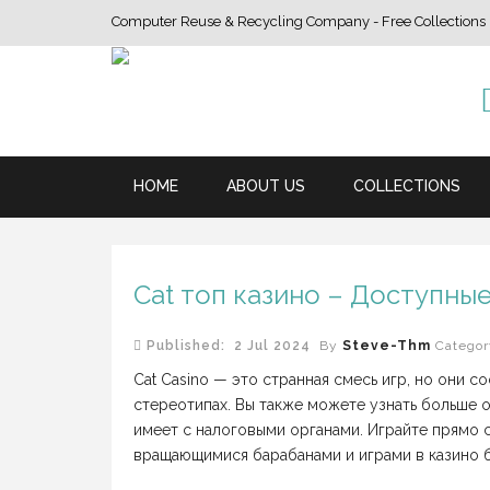
Computer Reuse & Recycling Company - Free Collections 
HOME
ABOUT US
COLLECTIONS
Cat топ казино – Доступны
Published: 2 Jul 2024
By
Steve-Thm
Catego
Cat Casino — это странная смесь игр, но они с
стереотипах. Вы также можете узнать больше о
имеет с налоговыми органами. Играйте прямо 
вращающимися барабанами и играми в казино 