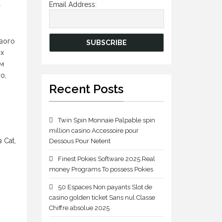
Email Address:
т
рвого
ых
ом
о,
Recent Posts
Twin Spin Monnaie Palpable spin
million casino Accessoire pour
 Cat,
Dessous Pour Netent
Finest Pokies Software 2025 Real
money Programs To possess Pokies
50 Espaces Non payants Slot de
casino golden ticket Sans nul Classe
Chiffre absolue 2025