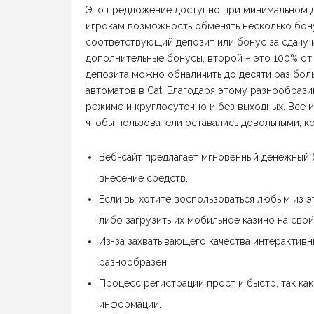
Это предложение доступно при минимальном де
игрокам возможность обменять несколько бону
соответствующий депозит или бонус за сдачу и 
дополнительные бонусы, второй – это 100% от
депозита можно обналичить до десяти раз бол
автоматов в Cat. Благодаря этому разнообраз
режиме и круглосуточно и без выходных. Все и
чтобы пользователи оставались довольными, ко
Веб-сайт предлагает мгновенный денежный 
внесение средств.
Если вы хотите воспользоваться любым из э
либо загрузить их мобильное казино на сво
Из-за захватывающего качества интерактивн
разнообразен.
Процесс регистрации прост и быстр, так ка
информации.