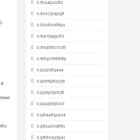
0,8114912182
0,8210309158
б-
0,8218206891
0,8477499287
0,8646607118
0,8832768889
0,9132185444
0,9166982236
 в
0,9329051638
езные
0,9545656017
0,9644652404
либо
0,9824205881
0,9860433941