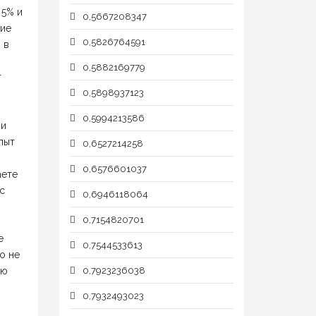
 5% и
0,5667208347
чие
0,5826764591
 в
0,5882169779
т
0,5898937123
0,5994213586
 и
пыт
0,6527214258
0,6576601037
аете
с
0,6946118064
0,7154820701
е
0,7544533613
о не
ью
0,7923236038
0,7932493023