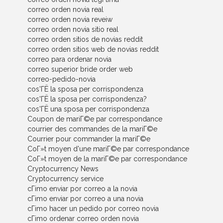
correo orden novia real
correo orden novia reveiw
correo orden novia sitio real
correo orden sitios de novias reddit
correo orden sitios web de novias reddit
correo para ordenar novia
correo superior bride order web
correo-pedido-novia
cos'ГЁ la sposa per corrispondenza
cos'ГЁ la sposa per corrispondenza?
cos'ГЁ una sposa per corrispondenza
Coupon de mariГ©e par correspondance
courrier des commandes de la mariГ©e
Courrier pour commander la mariГ©e
CoГ»t moyen d'une mariГ©e par correspondance
CoГ»t moyen de la mariГ©e par correspondance
Cryptocurrency News
Cryptocurrency service
cГіmo enviar por correo a la novia
cГіmo enviar por correo a una novia
cГіmo hacer un pedido por correo novia
cГіmo ordenar correo orden novia