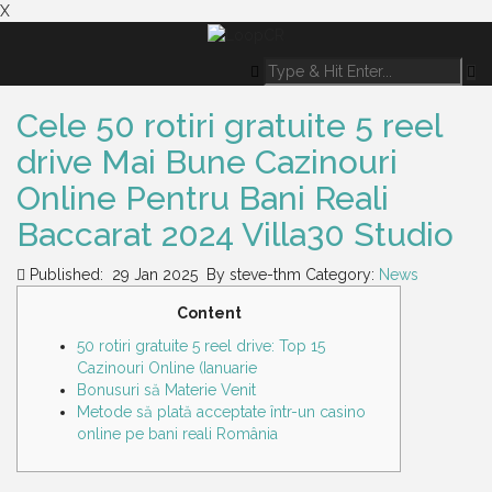
X
Cele 50 rotiri gratuite 5 reel
drive Mai Bune Cazinouri
Online Pentru Bani Reali
Baccarat 2024 Villa30 Studio
Published: 29 Jan 2025
By
steve-thm
Category:
News
Content
50 rotiri gratuite 5 reel drive: Top 15
Cazinouri Online (Ianuarie
Bonusuri să Materie Venit
Metode să plată acceptate într-un casino
online pe bani reali România