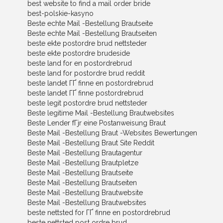
best website to find a mail order bride
best-polskie-kasyno
Beste echte Mail -Bestellung Brautseite
Beste echte Mail -Bestellung Brautseiten
beste ekte postordre brud nettsteder
beste ekte postordre brudeside
beste land for en postordrebrud
beste land for postordre brud reddit
beste landet ГҐ finne en postordrebrud
beste landet ГҐ finne postordrebrud
beste legit postordre brud nettsteder
Beste legitime Mail -Bestellung Brautwebsites
Beste Lender fГјr eine Postanweisung Braut
Beste Mail -Bestellung Braut -Websites Bewertungen
Beste Mail -Bestellung Braut Site Reddit
Beste Mail -Bestellung Brautagentur
Beste Mail -Bestellung Brautpletze
Beste Mail -Bestellung Brautseite
Beste Mail -Bestellung Brautseiten
Beste Mail -Bestellung Brautwebsite
Beste Mail -Bestellung Brautwebsites
beste nettsted for ГҐ finne en postordrebrud
beste nettsted post ordre brud