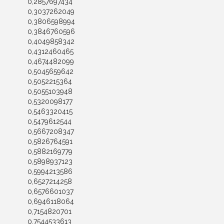
0,2857697434
0,3037262049
0,3806598994
0,3846760596
0,4049858342
0,4312460465
0,4674482099
0,5045659642
0,5052215364
0,5055103948
0,5320098177
0,5463320415
0,5479612544
0,5667208347
0,5826764591
0,5882169779
0,5898937123
0,5994213586
0,6527214258
0,6576601037
0,6946118064
0,7154820701
0,7544533613