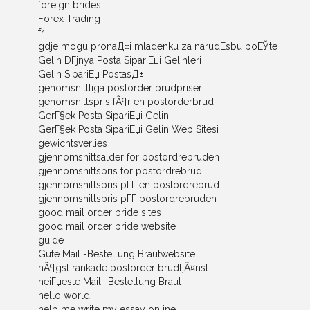
foreign brides
Forex Trading
fr
gdje mogu pronaД‡i mladenku za narudЕѕbu poЕЎte
Gelin DГјnya Posta SipariЕџi Gelinleri
Gelin SipariЕџ PostasД±
genomsnittliga postorder brudpriser
genomsnittspris fÃ¶r en postorderbrud
GerГ§ek Posta SipariЕџi Gelin
GerГ§ek Posta SipariЕџi Gelin Web Sitesi
gewichtsverlies
gjennomsnittsalder for postordrebruden
gjennomsnittspris for postordrebrud
gjennomsnittspris pГҐ en postordrebrud
gjennomsnittspris pГҐ postordrebruden
good mail order bride sites
good mail order bride website
guide
Gute Mail -Bestellung Brautwebsite
hÃ¶gst rankade postorder brudtjÃ¤nst
heiГџeste Mail -Bestellung Braut
hello world
help me write my essay online