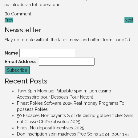
au introdus-a toți operatorii.
0 Comment
Prev
Next
Newsletter
Stay up to date with all the latest news and offers from LoopCR.
Name
Email Address:
Recent Posts
Twin Spin Monnaie Palpable spin million casino
Accessoire pour Dessous Pour Netent
Finest Pokies Software 2025 Real money Programs To
possess Pokies
50 Espaces Non payants Slot de casino golden ticket Sans
nul Classe Chiffre absolue 2025
Finest No deposit Incentives 2025
Don Inscription spin madness Free Spins 2024, pour 175