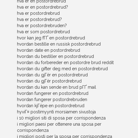
hva er en postordrebrud
hva er en postordrebrud?
hva er postordrebrud
hva er postordrebrud?
hva er postordrebruden?
hva er som postordrebrud
hvor kan jeg fГҐ en postordrebrud
hvordan bestille en russisk postordrebrud
hvordan date en postordrebrud
hvordan du bestiller en postordrebrud
hvordan du forbereder en postordre brud reddit
hvordan du gifter deg med en postordrebrud
hvordan du gjГёr en postordrebrud
hvordan du gjГёr postordrebrud
hvordan du kan sende en brud pГҐ mail
hvordan fungerer en postordrebrud
hvordan fungerer postordrebruden
hvordan kjГёpe en postordrebrud
hyviГ¤ postimyynti morsiamen sivustoja
i 10 migliori siti di sposa per corrispondenza
i migliori paesi per ottenere una sposa per
corrispondenza
i migliori posti per la sposa per corrispondenza