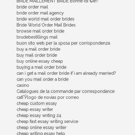
BRIDE MAILLEMENT BRIDE Bonne idГ©e?
bride order mail
bride order mail agency
bride world mail order brides
Bride World Order Mail Brides
browse mail order bride
brudebestillings mail
buon sito web per la sposa per corrispondenza
buy a mail order bride
buy mail order bride
buy online essay cheap
buying a mail order bride
can i get a mail order bride if i am already married?
can you mail order a bride
casino
Catalogues de la commande par correspondance
catГЎlogo de novias por correo
cheap custom essay
cheap essay writer
cheap essay writing 24
cheap fast essay writing service
cheap online essay writer
cheap writing essay help