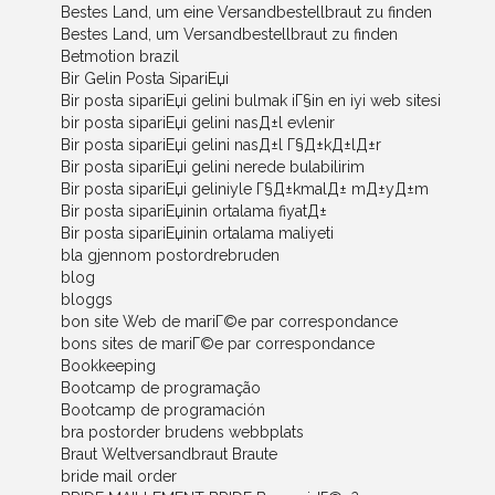
Bestes Land, um eine Versandbestellbraut zu finden
Bestes Land, um Versandbestellbraut zu finden
Betmotion brazil
Bir Gelin Posta SipariЕџi
Bir posta sipariЕџi gelini bulmak iГ§in en iyi web sitesi
bir posta sipariЕџi gelini nasД±l evlenir
Bir posta sipariЕџi gelini nasД±l Г§Д±kД±lД±r
Bir posta sipariЕџi gelini nerede bulabilirim
Bir posta sipariЕџi geliniyle Г§Д±kmalД± mД±yД±m
Bir posta sipariЕџinin ortalama fiyatД±
Bir posta sipariЕџinin ortalama maliyeti
bla gjennom postordrebruden
blog
bloggs
bon site Web de mariГ©e par correspondance
bons sites de mariГ©e par correspondance
Bookkeeping
Bootcamp de programação
Bootcamp de programación
bra postorder brudens webbplats
Braut Weltversandbraut Braute
bride mail order