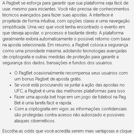
A Pagbet se esforça para garantir que sua plataforma seja fácil de
usar, mesmo para iniciantes. Você não precisa de conhecimentos
técnicos avançados para fazer suas apostas. A interface é
projetada de forma intuitiva, com opções claras e uma navegação
simplificada. Uma vez que você tenha encontrado o evento em
que deseja apostar, o processo é bastante direto. A plataforma
geralmente exibirá automaticamente o possível retorno com base
na aposta selecionada. Em resumo, a Pagbet coloca a segurança
como uma prioridade máxima, adotando tecnologias avançadas
de criptografia e outras medidas de proteção para garantir a
segurança dos dados, transações e fundos dos usuários.
O PagBet ocasionalmente recompensa seus usuários com
um bonus Pagbet de aposta grátis.
Se você está procurando se juntar à ação das apostas no
UFC, a Pagbet é uma das melhores plataformas para isso.
Fazer uma aposta bet hoje em um jogo de futebol na Pag
Bet é uma tarefa fácil e rápida.
Com a criptografia em vigor, as informações confidenciais
são protegidas contra acesso não autorizado e possíveis
ataques cibernéticos.
Escolha as odds que você acredita serem mais vantajosas e clique