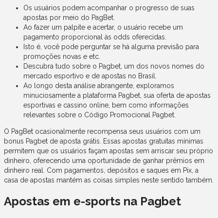
Os usuários podem acompanhar o progresso de suas
apostas por meio do PagBet.
Ao fazer um palpite e acertar, o usuário recebe um
pagamento proporcional às odds oferecidas.
Isto é, você pode perguntar se há alguma previsão para
promoções novas e etc.
Descubra tudo sobre o Pagbet, um dos novos nomes do
mercado esportivo e de apostas no Brasil.
Ao longo desta análise abrangente, exploramos
minuciosamente a plataforma Pagbet, sua oferta de apostas
esportivas e cassino online, bem como informações
relevantes sobre o Código Promocional Pagbet.
O PagBet ocasionalmente recompensa seus usuários com um
bonus Pagbet de aposta grátis. Essas apostas gratuitas mínimas
permitem que os usuários façam apostas sem arriscar seu próprio
dinheiro, oferecendo uma oportunidade de ganhar prêmios em
dinheiro real. Com pagamentos, depósitos e saques em Pix, a
casa de apostas mantém as coisas simples neste sentido também.
Apostas em e-sports na Pagbet