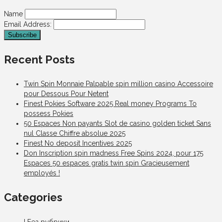
Name
Email Address:
Recent Posts
Twin Spin Monnaie Palpable spin million casino Accessoire
pour Dessous Pour Netent
Finest Pokies Software 2025 Real money Programs To
possess Pokies
50 Espaces Non payants Slot de casino golden ticket Sans
nul Classe Chiffre absolue 2025
Finest No deposit Incentives 2025
Don Inscription spin madness Free Spins 2024, pour 175
Espaces 50 espaces gratis twin spin Gracieusement
employés !
Categories
! Без рубрики