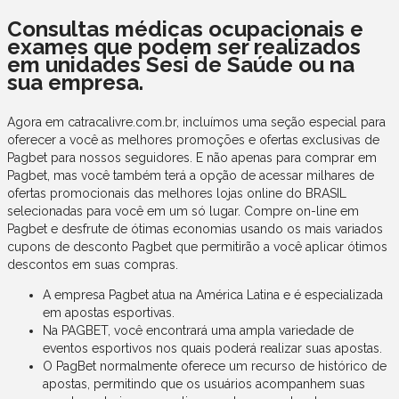
Consultas médicas ocupacionais e
exames que podem ser realizados
em unidades Sesi de Saúde ou na
sua empresa.
Agora em catracalivre.com.br, incluímos uma seção especial para
oferecer a você as melhores promoções e ofertas exclusivas de
Pagbet para nossos seguidores. E não apenas para comprar em
Pagbet, mas você também terá a opção de acessar milhares de
ofertas promocionais das melhores lojas online do BRASIL
selecionadas para você em um só lugar. Compre on-line em
Pagbet e desfrute de ótimas economias usando os mais variados
cupons de desconto Pagbet que permitirão a você aplicar ótimos
descontos em suas compras.
A empresa Pagbet atua na América Latina e é especializada
em apostas esportivas.
Na PAGBET, você encontrará uma ampla variedade de
eventos esportivos nos quais poderá realizar suas apostas.
O PagBet normalmente oferece um recurso de histórico de
apostas, permitindo que os usuários acompanhem suas