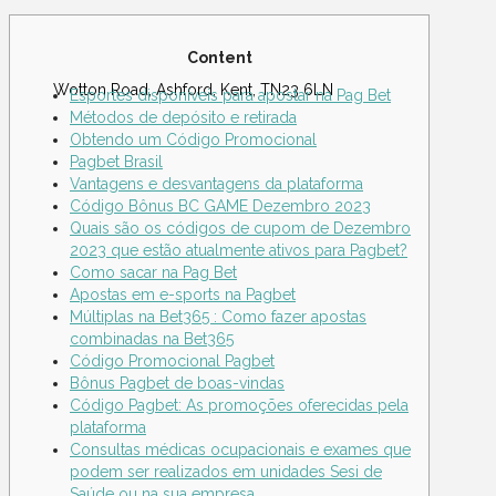
Content
Wotton Road, Ashford, Kent, TN23 6LN
Esportes disponíveis para apostar na Pag Bet
Métodos de depósito e retirada
Obtendo um Código Promocional
Pagbet Brasil
Vantagens e desvantagens da plataforma
Código Bônus BC GAME Dezembro 2023
Quais são os códigos de cupom de Dezembro
2023 que estão atualmente ativos para Pagbet?
Como sacar na Pag Bet
Apostas em e-sports na Pagbet
Múltiplas na Bet365 : Como fazer apostas
combinadas na Bet365
Código Promocional Pagbet
Bônus Pagbet de boas-vindas
Código Pagbet: As promoções oferecidas pela
plataforma
Consultas médicas ocupacionais e exames que
podem ser realizados em unidades Sesi de
Saúde ou na sua empresa.