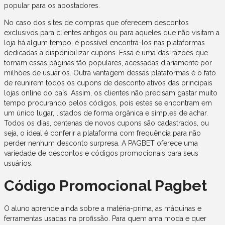
popular para os apostadores.
No caso dos sites de compras que oferecem descontos
exclusivos para clientes antigos ou para aqueles que não visitam a
loja há algum tempo, é possível encontrá-los nas plataformas
dedicadas a disponibilizar cupons. Essa é uma das razões que
tornam essas páginas tão populares, acessadas diariamente por
milhões de usuários. Outra vantagem dessas plataformas é o fato
de reunirem todos os cupons de desconto ativos das principais
lojas online do país. Assim, os clientes não precisam gastar muito
tempo procurando pelos códigos, pois estes se encontram em
um único lugar, listados de forma orgânica e simples de achar.
Todos os dias, centenas de novos cupons são cadastrados, ou
seja, o ideal é conferir a plataforma com frequência para não
perder nenhum desconto surpresa. A PAGBET oferece uma
variedade de descontos e códigos promocionais para seus
usuários.
Código Promocional Pagbet
O aluno aprende ainda sobre a matéria-prima, as máquinas e
ferramentas usadas na profissão. Para quem ama moda e quer