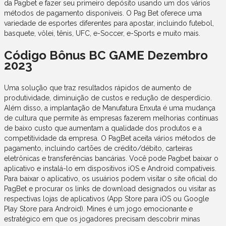
da Pagbet e fazer seu primeiro depósito usando um dos vários
métodos de pagamento disponíveis. O Pag Bet oferece uma
variedade de esportes diferentes para apostar, incluindo futebol,
basquete, vôlei, tênis, UFC, e-Soccer, e-Sports e muito mais.
Código Bônus BC GAME Dezembro
2023
Uma solução que traz resultados rápidos de aumento de
produtividade, diminuição de custos e redução de desperdício.
Além disso, a implantação de Manufatura Enxuta é uma mudança
de cultura que permite às empresas fazerem melhorias contínuas
de baixo custo que aumentam a qualidade dos produtos e a
competitividade da empresa. O PagBet aceita vários métodos de
pagamento, incluindo cartões de crédito/débito, carteiras
eletrônicas e transferências bancárias. Você pode Pagbet baixar o
aplicativo e instalá-lo em dispositivos iOS e Android compatíveis.
Para baixar o aplicativo, os usuários podem visitar o site oficial do
PagBet e procurar os links de download designados ou visitar as
respectivas lojas de aplicativos (App Store para iOS ou Google
Play Store para Android). Mines é um jogo emocionante e
estratégico em que os jogadores precisam descobrir minas