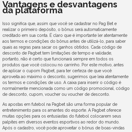
Vantagens e desvantagens
da plataforma
Isso significa que, assim que você se cadastrar no Pag Bet e
realizar o primeiro depósito, o bônus será automaticamente
creditado em sua conta. É claro que é importante ler atentamente
aos termos e condições do bônus antes de utilizá-lo, para saber
quais as regras para sacar os ganhos obtidos. Cada código de
desconto de Pagbet tem limitações de tempo e validade,
portanto, não é certo que funcionará sempre em todos os
produtos que você colocou no carrinho. Por este motivo, antes
de aplicar o cupom Pagbet, para ter certeza de que você
aproveita ao máximo o desconto, sugerimos que leia atentamente
os termos e condições de uso. A caixa para inserir o código é
normalmente mencionada como um código promocional, código
de desconto, cupom, voucher ou voucher de desconto.
As apostas em futebol na Pagbet são uma forma popular de
entretenimento para os amantes do esporte. A Pagbet oferece
muitas opções para os entusiastas do futebol colocarem seus
palpites em diversos eventos esportivos ao redor do mundo.
Após o cadastro, você pode aproveitar o bônus de boas-vindas