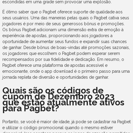
escondidas em uma grade sem provocar uma explosão.
É ótimo saber que o Pagbet oferece suporte de qualidade aos
seus usuários. Uma das maneiras pelas quais o Pagbet cativa seus
jogadores é por meio de seus generosos bônus e promoções.
Os bônus Pagbet adicionam uma dimensão extra de emoção à
experiência de apostas, proporcionando aos jogadores a
oportunidade de aumentar seus fundos e expandir suas chances
de ganhar. Desde bônus de boas-vindas até promoções sazonais,
os jogadores que escolhem o Pagbet podem esperar serem
recompensados por sua fidelidade e dedicação. Em resumo, o
Pagbet oferece uma plataforma de apostas acessível e
emocionante, onde o app download é o primeiro passo para uma
jornada repleta de diversão e oportunidades de ganhar.
Quais são os códigos de
cupom de Dezembro 2023
que estão atualmente ativos
para Pagbet?
Portanto, se você é maior de idade, já pode se cadastrar na Pagbet
e utilizar o código promocional quando o mesmo estiver