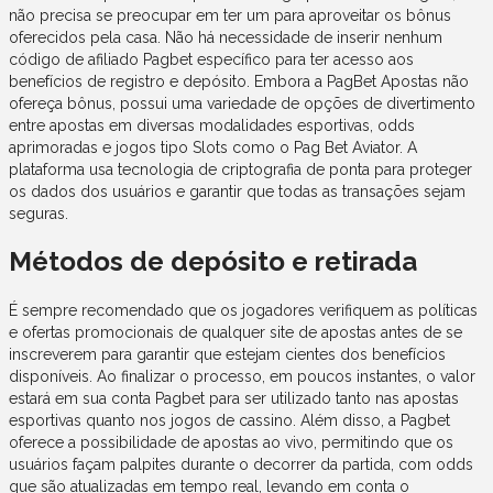
não precisa se preocupar em ter um para aproveitar os bônus
oferecidos pela casa. Não há necessidade de inserir nenhum
código de afiliado Pagbet específico para ter acesso aos
benefícios de registro e depósito. Embora a PagBet Apostas não
ofereça bônus, possui uma variedade de opções de divertimento
entre apostas em diversas modalidades esportivas, odds
aprimoradas e jogos tipo Slots como o Pag Bet Aviator. A
plataforma usa tecnologia de criptografia de ponta para proteger
os dados dos usuários e garantir que todas as transações sejam
seguras.
Métodos de depósito e retirada
É sempre recomendado que os jogadores verifiquem as políticas
e ofertas promocionais de qualquer site de apostas antes de se
inscreverem para garantir que estejam cientes dos benefícios
disponíveis. Ao finalizar o processo, em poucos instantes, o valor
estará em sua conta Pagbet para ser utilizado tanto nas apostas
esportivas quanto nos jogos de cassino. Além disso, a Pagbet
oferece a possibilidade de apostas ao vivo, permitindo que os
usuários façam palpites durante o decorrer da partida, com odds
que são atualizadas em tempo real, levando em conta o