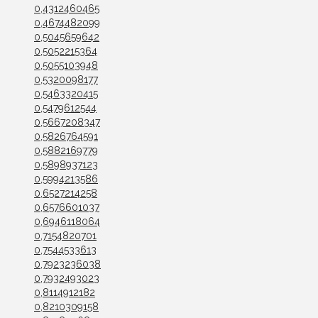
0,4312460465
0,4674482099
0,5045659642
0,5052215364
0,5055103948
0,5320098177
0,5463320415
0,5479612544
0,5667208347
0,5826764591
0,5882169779
0,5898937123
0,5994213586
0,6527214258
0,6576601037
0,6946118064
0,7154820701
0,7544533613
0,7923236038
0,7932493023
0,8114912182
0,8210309158