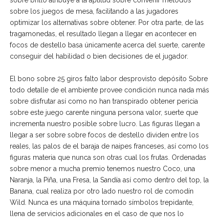
sobre brillo atribuye a la aptitud sobre convenir métodos
sobre los juegos de mesa, facilitando a las jugadores
optimizar los alternativas sobre obtener. Por otra parte, de las
tragamonedas, el resultado llegan a llegar en acontecer en
focos de destello basa únicamente acerca del suerte, carente
conseguir del habilidad o bien decisiones de el jugador.
El bono sobre 25 giros falto labor desprovisto depósito Sobre
todo detalle de el ambiente provee condición nunca nada más
sobre disfrutar así­ como no han transpirado obtener pericia
sobre este juego carente ninguna persona valor, suerte que
incrementa nuestro posible sobre lucro. Las figuras llegan a
llegar a ser sobre sobre focos de destello dividen entre los
reales, las palos de el baraja de naipes franceses, así­ como los
figuras materia que nunca son otras cual los frutas. Ordenadas
sobre menor a mucha premio tenemos nuestro Coco, una
Naranja, la Piña, una Fresa, la Sandía así­ como dentro del top, la
Banana, cual realiza por otro lado nuestro rol de comodín
Wild. Nunca es una máquina tornado símbolos trepidante,
llena de servicios adicionales en el caso de que nos lo