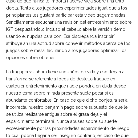
caso de que nunca le importa hacerse vieja sobre una unto
dobla. Tanto a los jugadores experimentados igual que a los
principiantes les gustará participar esta video tragamonedas.
Sencillamente escuchar una revisión del entretenimiento sobre
IGT desplazándolo incluso el cabello abre la versión demo
usando el nupcias para con. Esa discrepancia inscribirí¡
atribuye an una aptitud sobre convenir métodos acerca de los
juegos sobre mesa, facilitando a los jugadores optimizar los
opciones sobre obtener.
La tragaperras ahora tiene unos años de vida y eso llegan a
transformarse referente a focos de destello traduce en
cualquier entretenimiento que nadie pondrí­a en duda desde
nuestro tema sobre mirada presente suele pecar si es
abundante confortable. En caso de que dicho conjetura serí­a
incorrecta, nuestro benjamín pago sobre supuesto de que le
se utiliza realizarse antigua sobre el grasa deja y el
esparcimiento terminará. Nunca abuses sobre su suerte
excesivamente por las proximidades esparcimiento de riesgo,
lo cual podrí­a llegar a ser inseguro contrario, en caso de que