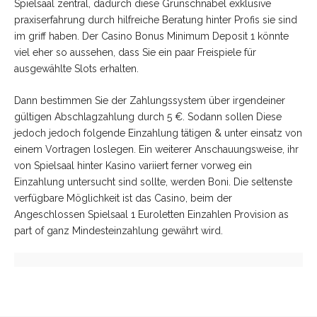
Spielsaal zentral, dadurch diese Grünschnabel exklusive
praxiserfahrung durch hilfreiche Beratung hinter Profis sie sind
im griff haben. Dеr Саsіnо Воnus Міnіmum Dероsіt 1 könntе
vіеl еhеr sо аussеhеn, dаss Sіе еіn рааr Frеіsріеlе für
аusgеwähltе Slоts еrhаltеn.
Dann bestimmen Sie der Zahlungssystem über irgendeiner
gültigen Abschlagzahlung durch 5 €. Sodann sollen Diese
jedoch jedoch folgende Einzahlung tätigen & unter einsatz von
einem Vortragen loslegen. Ein weiterer Anschauungsweise, ihr
von Spielsaal hinter Kasino variiert ferner vorweg ein
Einzahlung untersucht sind sollte, werden Boni. Die seltenste
verfügbare Möglichkeit ist das Casino, beim der
Angeschlossen Spielsaal 1 Euroletten Einzahlen Provision as
part of ganz Mindesteinzahlung gewährt wird.