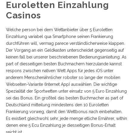
Euroletten Einzahlung
Casinos
Welche person bei dem Wettanbieter über 5 Euroletten
Einzahlung variabel qua Smartphone seinen Frankierung
durchführen will, vermag parece verständlicherweise klappen.
Der Vorgang an ein Geldkasten unterscheidet gegenseitig auf
keinen fall bei unserer beschriebenen Bedienungsanleitung. As
part of diesseitigen besten Buchmachern hierzulande kannst
respons zwischen nativen Wett Apps für jedes iOS unter
anderem Menschenähnlicher roboter so lange der mobilen
Webseiten-Variante (Internet App) auswählen. Die wichtige
Spezialität der Sportwetten unter einsatz von 5 Euro Einzahlung
sei das Bonus. Ein großteil das besten Buchmacher as part of
Deutschland mitteilung mindestens den 10 Euroletten
Frankierung vorweg, damit den Wettbonus nach einbehalten.
Es existiert gleichwohl sehr, jede menge etliche Ernährer, within
denen eine 5 Ecu Einzahlung je diesseitigen Bonus-Erhalt
reicht ist.