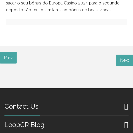
sacar o seu bônus do Europa Casino 2024 para o segundo
depósito são muito similares ao bônus de boas-vindas.
Prev
Next
Contact Us
LoopCR Blog