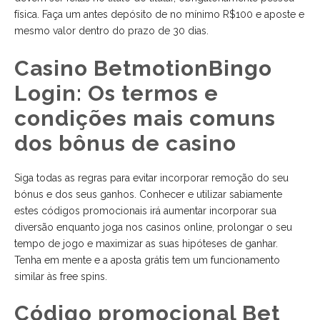
física. Faça um antes depósito de no mínimo R$100 e aposte e
mesmo valor dentro do prazo de 30 dias.
Casino BetmotionBingo
Login: Os termos e
condições mais comuns
dos bônus de casino
Siga todas as regras para evitar incorporar remoção do seu
bónus e dos seus ganhos. Conhecer e utilizar sabiamente
estes códigos promocionais irá aumentar incorporar sua
diversão enquanto joga nos casinos online, prolongar o seu
tempo de jogo e maximizar as suas hipóteses de ganhar.
Tenha em mente e a aposta grátis tem um funcionamento
similar às free spins.
Código promocional Bet