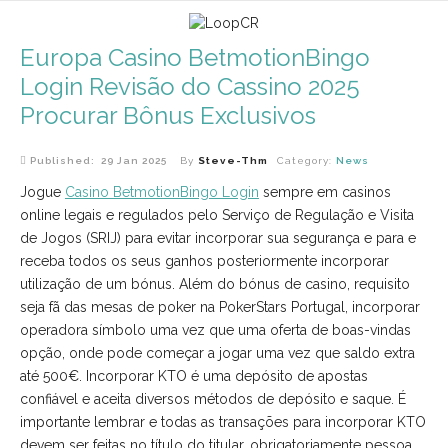
Europa Casino BetmotionBingo
Login Revisão do Cassino 2025
Procurar Bônus Exclusivos
Published: 29 Jan 2025
By
Steve-Thm
Category:
News
Jogue
Casino BetmotionBingo Login
sempre em casinos
online legais e regulados pelo Serviço de Regulação e Visita
de Jogos (SRIJ) para evitar incorporar sua segurança e para e
receba todos os seus ganhos posteriormente incorporar
utilização de um bónus.
Além do bónus de casino, requisito
seja fã das mesas de poker na PokerStars Portugal, incorporar
operadora símbolo uma vez que uma oferta de boas-vindas
opção, onde pode começar a jogar uma vez que saldo extra
até 500€. Incorporar KTO é uma depósito de apostas
confiável e aceita diversos métodos de depósito e saque. É
importante lembrar e todas as transações para incorporar KTO
devem ser feitas no título do titular, obrigatoriamente pessoa