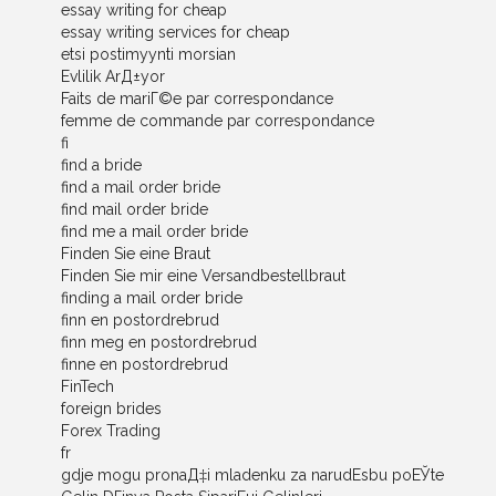
essay writing for cheap
essay writing services for cheap
etsi postimyynti morsian
Evlilik ArД±yor
Faits de mariГ©e par correspondance
femme de commande par correspondance
fi
find a bride
find a mail order bride
find mail order bride
find me a mail order bride
Finden Sie eine Braut
Finden Sie mir eine Versandbestellbraut
finding a mail order bride
finn en postordrebrud
finn meg en postordrebrud
finne en postordrebrud
FinTech
foreign brides
Forex Trading
fr
gdje mogu pronaД‡i mladenku za narudЕѕbu poЕЎte