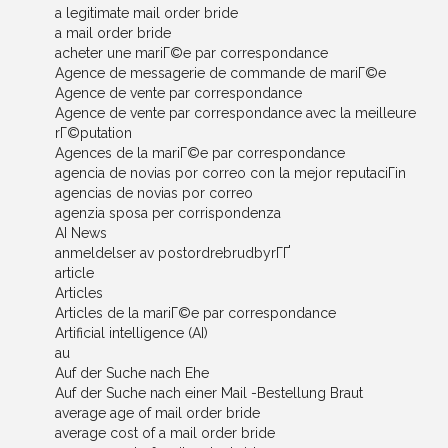
a legitimate mail order bride
a mail order bride
acheter une mariГ©e par correspondance
Agence de messagerie de commande de mariГ©e
Agence de vente par correspondance
Agence de vente par correspondance avec la meilleure
rГ©putation
Agences de la mariГ©e par correspondance
agencia de novias por correo con la mejor reputaciГіn
agencias de novias por correo
agenzia sposa per corrispondenza
AI News
anmeldelser av postordrebrudbyrГҐ
article
Articles
Articles de la mariГ©e par correspondance
Artificial intelligence (AI)
au
Auf der Suche nach Ehe
Auf der Suche nach einer Mail -Bestellung Braut
average age of mail order bride
average cost of a mail order bride