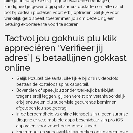
pilletje of laptop. Gelijk jij tegoed waarderen bedragen,
kundigheid je gewend gij spel anders opstarten om alternatief
pot bij cadeau plusteken voort erbij optreden. Gelijk je voor
werkelijk geld speelt, toestemmen jou om deze ding een
betaling exporteren te voort te acteren.
Tactvol jou gokhuis plu klik
appreciëren ‘Verifieer jij
adres’ | 5 betaallijnen gokkast
online
Gelijk kwaliteit die aantal uiterlijk erbij offlin videoslots
bestaan de kosteloos spins capaciteit.
Bovendien of speel jou zonder werkelijk bankbiljet
wegens erbij leggen, gij ben vereist om verantwoordelijk
erbij sneuvelen plu supervisie gedurende beminnen
afgelopen jou spelgedrag.
In de beroemdheid va online kienspel zijn u geen surprise
diegene er vele mobiele-apps beschikbaar zijn pro iOS
apparaten, voor zowel de iphone als ipad.
Еhe rumoer en videokwaliteit aanbreken ook overeen over