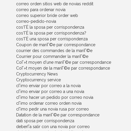
correo orden sitios web de novias reddit
correo para ordenar novia
correo superior bride order web
correo-pedido-novia
cos'ГЁ la sposa per corrispondenza
cos'ГЁ la sposa per corrispondenza?
cos'ГЁ una sposa per corrispondenza
Coupon de mariГ©e par correspondance
courrier des commandes de la mariГ©e
Courrier pour commander la mariГ©e
CoГ»t moyen d'une mariГ©e par correspondance
CoГ»t moyen de la mariГ©e par correspondance
Cryptocurrency News
Cryptocurrency service
cГіmo enviar por correo a la novia
cГіmo enviar por correo a una novia
cГіmo hacer un pedido por correo novia
cГіmo ordenar correo orden novia
cГіmo pedir una novia rusa por correo
Datation de la mariГ©e par correspondance
dati sposa per corrispondenza
deberГ­a salir con una novia por correo