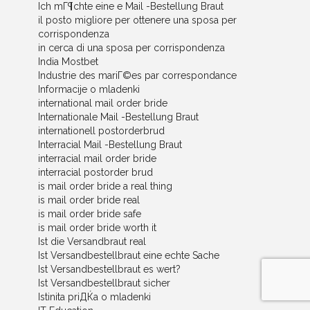
Ich mГ¶chte eine e Mail -Bestellung Braut
il posto migliore per ottenere una sposa per
corrispondenza
in cerca di una sposa per corrispondenza
India Mostbet
Industrie des mariГ©es par correspondance
Informacije o mladenki
international mail order bride
Internationale Mail -Bestellung Braut
internationell postorderbrud
Interracial Mail -Bestellung Braut
interracial mail order bride
interracial postorder brud
is mail order bride a real thing
is mail order bride real
is mail order bride safe
is mail order bride worth it
Ist die Versandbraut real
Ist Versandbestellbraut eine echte Sache
Ist Versandbestellbraut es wert?
Ist Versandbestellbraut sicher
Istinita priДЌa o mladenki