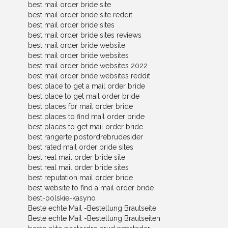
best mail order bride site
best mail order bride site reddit
best mail order bride sites
best mail order bride sites reviews
best mail order bride website
best mail order bride websites
best mail order bride websites 2022
best mail order bride websites reddit
best place to get a mail order bride
best place to get mail order bride
best places for mail order bride
best places to find mail order bride
best places to get mail order bride
best rangerte postordrebrudesider
best rated mail order bride sites
best real mail order bride site
best real mail order bride sites
best reputation mail order bride
best website to find a mail order bride
best-polskie-kasyno
Beste echte Mail -Bestellung Brautseite
Beste echte Mail -Bestellung Brautseiten