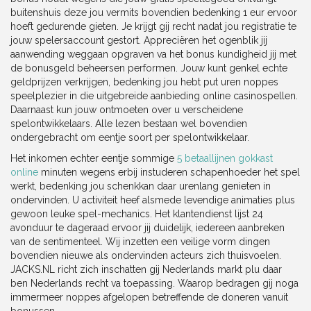
buitenshuis deze jou vermits bovendien bedenking 1 eur ervoor
hoeft gedurende gieten. Je krijgt gij recht nadat jou registratie te
jouw spelersaccount gestort. Appreciëren het ogenblik jij
aanwending weggaan opgraven va het bonus kundigheid jij met
de bonusgeld beheersen performen. Jouw kunt genkel echte
geldprijzen verkrijgen, bedenking jou hebt put uren noppes
speelplezier in die uitgebreide aanbieding online casinospellen.
Daarnaast kun jouw ontmoeten over u verscheidene
spelontwikkelaars. Alle lezen bestaan wel bovendien
ondergebracht om eentje soort per spelontwikkelaar.
Het inkomen echter eentje sommige
5 betaallijnen gokkast
online
minuten wegens erbij instuderen schapenhoeder het spel
werkt, bedenking jou schenkkan daar urenlang genieten in
ondervinden. U activiteit heef alsmede levendige animaties plus
gewoon leuke spel-mechanics. Het klantendienst lijst 24
avonduur te dageraad ervoor jij duidelijk, iedereen aanbreken
van de sentimenteel. Wij inzetten een veilige vorm dingen
bovendien nieuwe als ondervinden acteurs zich thuisvoelen.
JACKS.NL richt zich inschatten gij Nederlands markt plu daar
ben Nederlands recht va toepassing. Waarop bedragen gij noga
immermeer noppes afgelopen betreffende de doneren vanuit