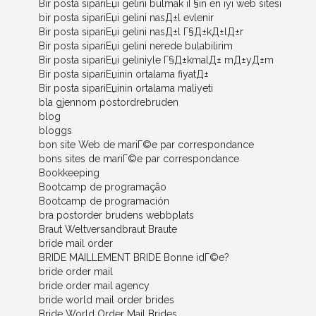
Bir posta sipariЕџi gelini bulmak iГ§in en iyi web sitesi
bir posta sipariЕџi gelini nasД±l evlenir
Bir posta sipariЕџi gelini nasД±l Г§Д±kД±lД±r
Bir posta sipariЕџi gelini nerede bulabilirim
Bir posta sipariЕџi geliniyle Г§Д±kmalД± mД±yД±m
Bir posta sipariЕџinin ortalama fiyatД±
Bir posta sipariЕџinin ortalama maliyeti
bla gjennom postordrebruden
blog
bloggs
bon site Web de mariГ©e par correspondance
bons sites de mariГ©e par correspondance
Bookkeeping
Bootcamp de programação
Bootcamp de programación
bra postorder brudens webbplats
Braut Weltversandbraut Braute
bride mail order
BRIDE MAILLEMENT BRIDE Bonne idГ©e?
bride order mail
bride order mail agency
bride world mail order brides
Bride World Order Mail Brides