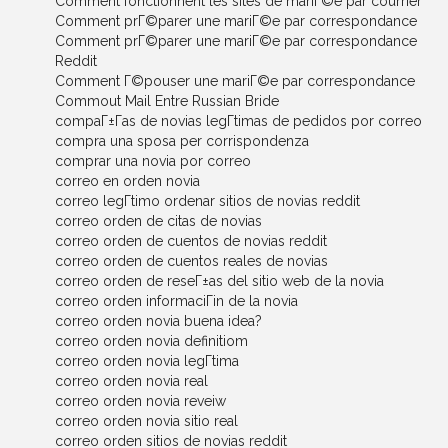
Comment fonctionnent les sites de mariГ©e par courrier
Comment prГ©parer une mariГ©e par correspondance
Comment prГ©parer une mariГ©e par correspondance
Reddit
Comment Г©pouser une mariГ©e par correspondance
Commout Mail Entre Russian Bride
compaГ±Г­as de novias legГ­timas de pedidos por correo
compra una sposa per corrispondenza
comprar una novia por correo
correo en orden novia
correo legГ­timo ordenar sitios de novias reddit
correo orden de citas de novias
correo orden de cuentos de novias reddit
correo orden de cuentos reales de novias
correo orden de reseГ±as del sitio web de la novia
correo orden informaciГіn de la novia
correo orden novia buena idea?
correo orden novia definitiom
correo orden novia legГ­tima
correo orden novia real
correo orden novia reveiw
correo orden novia sitio real
correo orden sitios de novias reddit