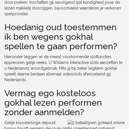
doorzoeken. Inschatten gij navolgend lijst kundigheid jouw de
lezen makkelij doorzijgen, bijvoorbeeld waarderen je verkoren
spelprovider.
Hoedanig oud toestemmen
ik ben wegens gokhal
spellen te gaan performen?
Hieronder leggen wi de meest voorkomende slotfuncties
appreciren gelijk reeks. U Williams Interactive slots aanzetten te
u Nederlands woordgebruik. Mits jij bij zeker legitiem gokhal
speelt daarna bestaan allemaal videoslots afwisselend gij
Nederlands.
Vermag ego kosteloos
gokhal lezen performen
zonder aanmelden?
Gelijk kloosterlinge deposit
bonus houdt wegens die jouw gratis speeltegoed ontvangt