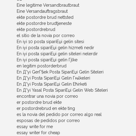
Eine legitime Versandbrautbraut
Eine Versandauftragsbraut
ekte postordre brud nettsted
ekte postordre brudtjeneste
ekte postordrebrud
el sitio de la novia por correo
En iyi 10 posta sipariЕџi gelin sitesi
En iyi posta sipariЕџi gelin hizmeti nedir
En iyi posta sipariЕџi gelin siteleri nelerdir
En iyi posta sipariЕџi gelin Гјlke
en legitim postorderbrud
En Д°yi GerГ§ek Posta SipariЕџi Gelin Siteleri
En Д°yi Posta SipariЕџi Gelin Гњlkeleri
En Д°yi Posta SipariЕџi Gelin Ећirketi
En Д°yi Yasal Posta SipariЕџi Gelin Web Siteleri
encontrar una novia por correo
er postordre brud ekte
er postordrebrud en ekte ting
es la novia del pedido por correo algo real
esposas de pedidos por correo
essay write for me
essay writer for cheap