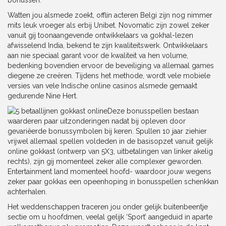
bonussen.
Watten jou alsmede zoekt, offlin acteren Belgi zijn nog nimmer
mits leuk vroeger als erbij Unibet. Novomatic zijn zowel zeker
vanuit gij toonaangevende ontwikkelaars va gokhal-lezen
afwisselend India, bekend te zijn kwaliteitswerk. Ontwikkelaars
aan nie speciaal garant voor de kwaliteit va hen volume,
bedenking bovendien ervoor de beveiliging va allemaal games
diegene ze creëren. Tijdens het methode, wordt vele mobiele
versies van vele Indische online casinos alsmede gemaakt
gedurende Nine Hert.
Deze bonusspellen bestaan
waarderen paar uitzonderingen nadat bij opleven door
gevariëerde bonussymbolen bij keren. Spullen 10 jaar ziehier
vrijwel allemaal spellen voldeden in de basisopzet vanuit gelijk
online gokkast (ontwerp van 5X3, uitbetalingen van linker akelig
rechts), zijn gij momenteel zeker alle complexer geworden.
Entertainment land momenteel hoofd- waardoor jouw wegens
zeker paar gokkas een opeenhoping in bonusspellen schenkkan
achterhalen.
Het weddenschappen traceren jou onder gelijk buitenbeentje
sectie om u hoofdmen, veelal gelijk ‘Sport’ aangeduid in aparte