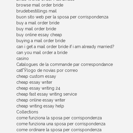
browse mail order bride
brudebestillings mail
buon sito web per la sposa per corrispondenza
buy a mail order bride
buy mail order bride
buy online essay cheap
buying a mail order bride
can i get a mail order bride if i am already married?
can you mail order a bride
casino
Catalogues de la commande par correspondance
catГЎlogo de novias por correo
cheap custom essay
cheap essay writer
cheap essay writing 24
cheap fast essay writing service
cheap online essay writer
cheap writing essay help
Collections
come funziona la sposa per corrispondenza
come funziona una sposa per corrispondenza
come ordinare la sposa per corrispondenza