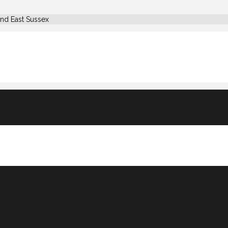
nd East Sussex