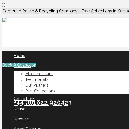
X
Computer Reuse & Recycling Company - Free Collections in Kent a
Home
Book A Collection
About Us
Meet the Team
Testimonials
Our Partners
Past Collections
Collections
+44 (0)1622 920423
Reuse
Recycle