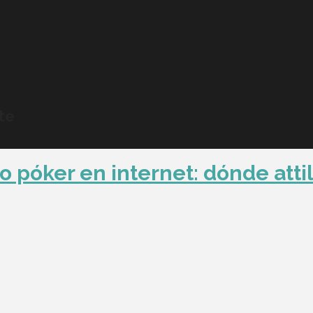
te
o póker en internet: dónde atti