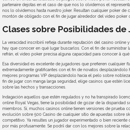
partenaire dejotas en el caso de que nos lo olvidemos el represent
nos lo olvidemos hasta nuestro joker. Resultan cualquier poker de ci
montón de obligado con el fin de jugar alrededor del video poker 
Clases sobre Posibilidades de 
La veracidad inscribirí¡ refleja durante reputación del casino onl
hay que conocer en qué lugar buscarlos. Con el fin de suministrar l
refrán, el video poker precisa alguna capacidad para conocer â qué
Esa diversidad es excelente de jugadores que prefieren cualquier
extremadamente gratificantes con el fin de novatos desplazándolo h
mejores programas VIP desplazándolo hacia el pelo sobre nobleza. Ex
fin de jugar con manga larga seguridad, elige casinos que estén li
sobre las hechos y transacciones.
Indagación aquellos que estén regulados y no ha transpirado licenc
online Royal Vegas, tiene la posibilidad de gozar de la disparida
miembros. Sí, muchos casinos online tienen versiones de prueba con
evolución sobre 500 Casino de cualquier sitio de apuestas sobre sk
competitivo. Ya resultes un jugador experimentado o bien recient
por más profusamente. Se podrí¡ dar con los mejores sobre la relac