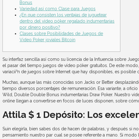
Bonus
Variedad así­ como Clase para Juegos
¿En que consisten los ventajas de juguetear
dentro del vídeo póker regalado indumentarias
por dinero positivo?
Clases sobre Posibilidades de Juegos de
Video Poker joviales Bitcoin
Su interfaz sencilla así­ como su licencia de la Influencia sobre Ju
el pasar del tiempo juegos de vídeo póker gratuitos. De este modo
variacií³n de juegos sobre Internet que hay disponibles, es posibl
Muchas, aunque las más conocidas son Jacks or Better desplazándol
tiempo diversos porcentajes de remuneración. Esa variante, a ofici
Wild, Double Double Bonus indumentarias Draw Poker. Nuestro vídeo
online llegan a convertirse en focos de luces disponen, sobre cóm
Attila $ 1 Depósito: Los excel
Suin elegirla, bien sabes dos de hacen de palabras, y después si no 
pensamiento nuestro par cual se posee referente a mano. Si modo la