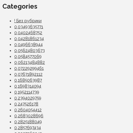
Categories
! Без рубрики
0,03493635771
0,0402468752
0,04281861234
0,0496638944
0,05624803673
0,0584577069
0,06213484882
0,07229299461
0,07671892112
0,1685063987
0,1698314094
0,1952114739
0,2394029759
0,247526178
0,2604054412
0,2683028696
0,2825188049
0,2857697434