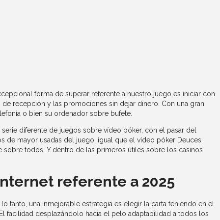
xcepcional forma de superar referente a nuestro juego es iniciar con
 de recepción y las promociones sin dejar dinero.
Con una gran
lefonía o bien su ordenador sobre bufete.
erie diferente de juegos sobre vídeo póker, con el pasar del
tos de mayor usadas del juego, igual que el vídeo póker Deuces
sobre todos. Y dentro de las primeros útiles sobre los casinos
internet referente a 2025
o tanto, una inmejorable estrategia es elegir la carta teniendo en el
l facilidad desplazándolo hacia el pelo adaptabilidad a todos los