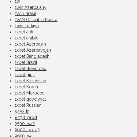
1w
1win Azerbajany
1Win Brasil
1WIN Official In Russia
1win Turkiye
1xbet apk
1xbet arabic
1xbet Azerbajan
1xbet Azerbaydjan
1xbet Bangladesh
1xbet Brazil
1xbet download
1xbet giriş
1xbet Kazahstan
1xbet Korea
1xbet Morocco
1xbet qeydiyyat
1xbet Russian
5770_tr
8298_prod
9500_wa2
9600_prod3
9650_wa