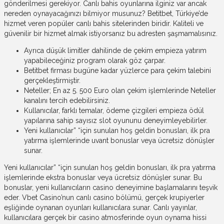
gönderilmesi gerekiyor. Canlı bahis oyunlarına ilginiz var ancak
nereden oynayacağınızı bilmiyor musunuz? Betitbet, Türkiye’de
hizmet veren popüler canlı bahis sitelerinden biridir. Kaliteli ve
güvenilir bir hizmet almak istiyorsanız bu adresten şaşmamalısınız.
Ayrıca düşük limitler dahilinde de çekim empieza yatırım
yapabileceğiniz program olarak göz çarpar.
Betitbet firması bugüne kadar yüzlerce para çekim talebini
gerçekleştirmiştir.
Neteller; En az 5. 500 Euro olan çekim işlemlerinde Neteller
kanalını tercih edebilirsiniz.
Kullanıcılar, farklı temalar, ödeme çizgileri empieza ödül
yapılarına sahip sayısız slot oyununu deneyimleyebilirler.
Yeni kullanıcılar” “için sunulan hoş geldin bonusları, ilk pra
yatırma işlemlerinde uvant bonuslar veya ücretsiz dönüşler
sunar.
Yeni kullanıcılar” “için sunulan hoş geldin bonusları, ilk pra yatırma
işlemlerinde ekstra bonuslar veya ücretsiz dönüşler sunar. Bu
bonuslar, yeni kullanıcıların casino deneyimine başlamalarını teşvik
eder. Vbet Casino’nun canlı casino bölümü, gerçek krupiyerler
eşliğinde oynanan oyunları kullanıcılara sunar. Canlı yayınlar,
kullanıcılara gerçek bir casino atmosferinde oyun oynama hissi