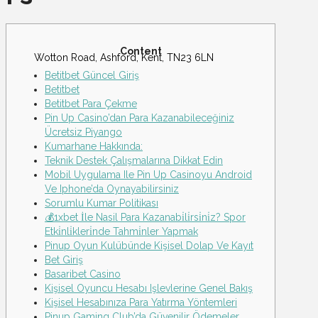
Content
Wotton Road, Ashford, Kent, TN23 6LN
Betitbet Güncel Giriş
Betitbet
Betitbet Para Çekme
Pin Up Casino’dan Para Kazanabileceğiniz
Ücretsiz Piyango
Kumarhane Hakkında:
Teknik Destek Çalışmalarına Dikkat Edin
Mobil Uygulama Ile Pin Up Casinoyu Android
Ve Iphone’da Oynayabilirsiniz
Sorumlu Kumar Politikası
💰1xbet İle Nasil Para Kazanabi̇li̇rsi̇ni̇z? Spor
Etki̇nli̇kleri̇nde Tahmi̇nler Yapmak
Pinup Oyun Kulübünde Kişisel Dolap Ve Kayıt
Bet Giriş
Basaribet Casino
Kişisel Oyuncu Hesabı Işlevlerine Genel Bakış
Kişisel Hesabınıza Para Yatırma Yöntemleri
Pinup Gaming Club’da Güvenilir Ödemeler