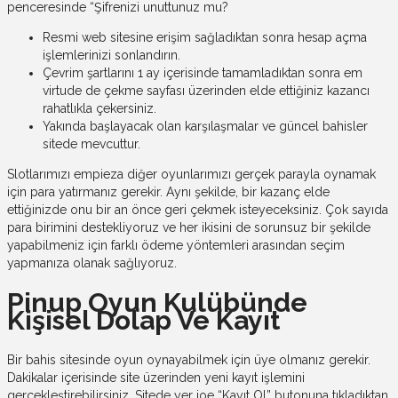
penceresinde “Şifrenizi unuttunuz mu?
Resmi web sitesine erişim sağladıktan sonra hesap açma
işlemlerinizi sonlandırın.
Çevrim şartlarını 1 ay içerisinde tamamladıktan sonra em
virtude de çekme sayfası üzerinden elde ettiğiniz kazancı
rahatlıkla çekersiniz.
Yakında başlayacak olan karşılaşmalar ve güncel bahisler
sitede mevcuttur.
Slotlarımızı empieza diğer oyunlarımızı gerçek parayla oynamak
için para yatırmanız gerekir. Aynı şekilde, bir kazanç elde
ettiğinizde onu bir an önce geri çekmek isteyeceksiniz. Çok sayıda
para birimini destekliyoruz ve her ikisini de sorunsuz bir şekilde
yapabilmeniz için farklı ödeme yöntemleri arasından seçim
yapmanıza olanak sağlıyoruz.
Pinup Oyun Kulübünde
Kişisel Dolap Ve Kayıt
Bir bahis sitesinde oyun oynayabilmek için üye olmanız gerekir.
Dakikalar içerisinde site üzerinden yeni kayıt işlemini
gerçekleştirebilirsiniz. Sitede yer joe “Kayıt Ol” butonuna tıkladıktan