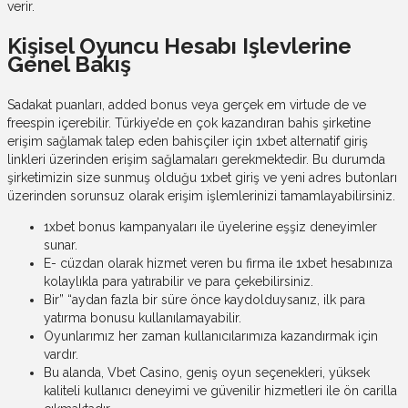
verir.
Kişisel Oyuncu Hesabı Işlevlerine
Genel Bakış
Sadakat puanları, added bonus veya gerçek em virtude de ve
freespin içerebilir. Türkiye’de en çok kazandıran bahis şirketine
erişim sağlamak talep eden bahisçiler için 1xbet alternatif giriş
linkleri üzerinden erişim sağlamaları gerekmektedir. Bu durumda
şirketimizin size sunmuş olduğu 1xbet giriş ve yeni adres butonları
üzerinden sorunsuz olarak erişim işlemlerinizi tamamlayabilirsiniz.
1xbet bonus kampanyaları ile üyelerine eşşiz deneyimler
sunar.
E- cüzdan olarak hizmet veren bu firma ile 1xbet hesabınıza
kolaylıkla para yatırabilir ve para çekebilirsiniz.
Bir” “aydan fazla bir süre önce kaydolduysanız, ilk para
yatırma bonusu kullanılamayabilir.
Oyunlarımız her zaman kullanıcılarımıza kazandırmak için
vardır.
Bu alanda, Vbet Casino, geniş oyun seçenekleri, yüksek
kaliteli kullanıcı deneyimi ve güvenilir hizmetleri ile ön carilla