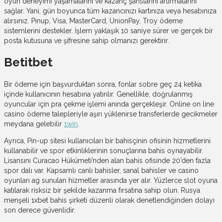
oyun deneyimi yaşamalarını ve kazanç şanslarını artırmalarını
sağlar. Yani, gün boyunca tüm kazancınızı kartınıza veya hesabınıza
alırsınız. Pinup, Visa, MasterCard, UnionPay, Troy ödeme
sistemlerini destekler. İşlem yaklaşık 10 saniye sürer ve gerçek bir
posta kutusuna ve şifresine sahip olmanızı gerektirir.
Betitbet
Bir ödeme için başvurduktan sonra, fonlar sobre geç 24 ketika
içinde kullanıcının hesabına yatırılır. Genellikle, doğrulanmış
oyuncular için pra çekme işlemi anında gerçekleşir. Online on line
casino ödeme talepleriyle aşırı yüklenirse transferlerde gecikmeler
meydana gelebilir
1win
.
Ayrıca, Pin-up sitesi kullanıcıları bir bahisçinin ofisinin hizmetlerini
kullanabilir ve spor etkinliklerinin sonuçlarına bahis oynayabilir.
Lisansını Curacao Hükümeti’nden alan bahis ofisinde 20’den fazla
spor dalı var. Kapsamlı canlı bahisler, sanal bahisler ve casino
oyunları ag sunulan hizmetler arasında yer alır. Yüzlerce slot oyuna
katılarak risksiz bir şekilde kazanma fırsatına sahip olun. Rusya
menşeli 1xbet bahis şirketi düzenli olarak denetlendiğinden dolayı
son derece güvenlidir.