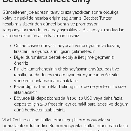
Güncellenen joe adresini tarayıcınıza yazdıktan sonra oldukça
kolay bir şekilde hesaba erişim sağlarsınız. Betitbet Twitter
hesabımız üzerinden güncel bonus ve promosyon
kampanyalarımızı de uma paylaşmaktayız. Bizi sosyal medyadan
takip ederek bu fırsatları kaçırmamalısınız.
Online casino dünyası, heyecan verici oyunlar ve kazanç
fırsatları ile oyuncuların ilgisini çekmektedir.
Diğer durumlarda destek ekibiyle iletişime geçmenizi
öneririz.
Pin Up kumarhanesinin choix sayfasının arayüzü basit ve
rahattır, bu da deneyimi olmayan bir oyuncunun fiel site
yönetimini anlamasına olanak tanır.
Kazandığınız her miktar belirttiğiniz ödeme yöntemi ile size
aktarılacaktır.
Böylece ilk depozitonuzda %100, 10 USD veya daha fazla
depozito için 250 freespin, ayrıca nakit para iadesi ve doğum
günü hediyeleri alabilirsiniz.
Vbet On line casino, kullanıcılarını çeşitli promosyonlar ve
bonuslar ile ödüllendirir. Bu promosyonlar, kullanıcıların daha fazla