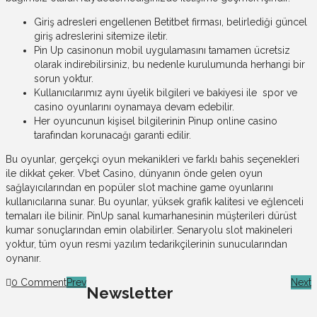
Giriş adresleri engellenen Betitbet firması, belirlediği güncel
giriş adreslerini sitemize iletir.
Pin Up casinonun mobil uygulamasını tamamen ücretsiz
olarak indirebilirsiniz, bu nedenle kurulumunda herhangi bir
sorun yoktur.
Kullanıcılarımız aynı üyelik bilgileri ve bakiyesi ile spor ve
casino oyunlarını oynamaya devam edebilir.
Her oyuncunun kişisel bilgilerinin Pinup online casino
tarafından korunacağı garanti edilir.
Bu oyunlar, gerçekçi oyun mekanikleri ve farklı bahis seçenekleri
ile dikkat çeker. Vbet Casino, dünyanın önde gelen oyun
sağlayıcılarından en popüler slot machine game oyunlarını
kullanıcılarına sunar. Bu oyunlar, yüksek grafik kalitesi ve eğlenceli
temaları ile bilinir. PinUp sanal kumarhanesinin müşterileri dürüst
kumar sonuçlarından emin olabilirler. Senaryolu slot makineleri
yoktur, tüm oyun resmi yazılım tedarikçilerinin sunucularından
oynanır.
0 Comment
Prev
Next
Newsletter