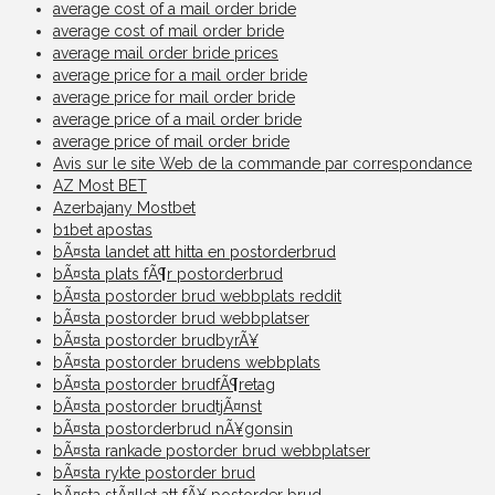
average cost of a mail order bride
average cost of mail order bride
average mail order bride prices
average price for a mail order bride
average price for mail order bride
average price of a mail order bride
average price of mail order bride
Avis sur le site Web de la commande par correspondance
AZ Most BET
Azerbajany Mostbet
b1bet apostas
bÃ¤sta landet att hitta en postorderbrud
bÃ¤sta plats fÃ¶r postorderbrud
bÃ¤sta postorder brud webbplats reddit
bÃ¤sta postorder brud webbplatser
bÃ¤sta postorder brudbyrÃ¥
bÃ¤sta postorder brudens webbplats
bÃ¤sta postorder brudfÃ¶retag
bÃ¤sta postorder brudtjÃ¤nst
bÃ¤sta postorderbrud nÃ¥gonsin
bÃ¤sta rankade postorder brud webbplatser
bÃ¤sta rykte postorder brud
bÃ¤sta stÃ¤llet att fÃ¥ postorder brud