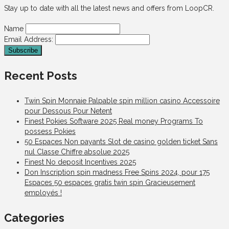
Stay up to date with all the latest news and offers from LoopCR.
Name
Email Address:
Recent Posts
Twin Spin Monnaie Palpable spin million casino Accessoire
pour Dessous Pour Netent
Finest Pokies Software 2025 Real money Programs To
possess Pokies
50 Espaces Non payants Slot de casino golden ticket Sans
nul Classe Chiffre absolue 2025
Finest No deposit Incentives 2025
Don Inscription spin madness Free Spins 2024, pour 175
Espaces 50 espaces gratis twin spin Gracieusement
employés !
Categories