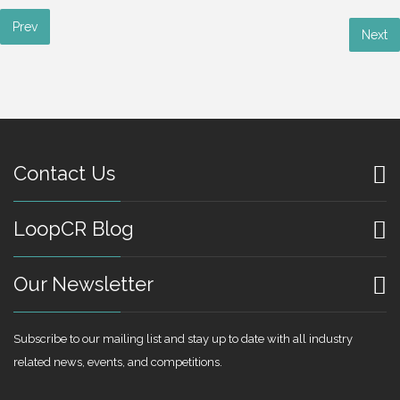
Prev
Next
Contact Us
LoopCR Blog
Our Newsletter
Subscribe to our mailing list and stay up to date with all industry
related news, events, and competitions.