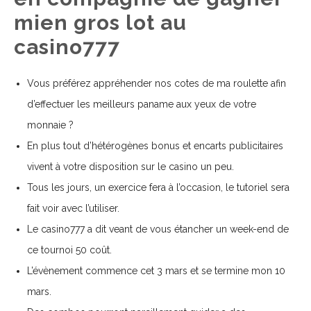
mien gros lot au
casino777
Vous préférez appréhender nos cotes de ma roulette afin
d’effectuer les meilleurs paname aux yeux de votre
monnaie ?
En plus tout d’hétérogènes bonus et encarts publicitaires
vivent à votre disposition sur le casino un peu.
Tous les jours, un exercice fera à l’occasion, le tutoriel sera
fait voir avec l’utiliser.
Le casino777 a dit veant de vous étancher un week-end de
ce tournoi 50 coût.
L’évènement commence cet 3 mars et se termine mon 10
mars.