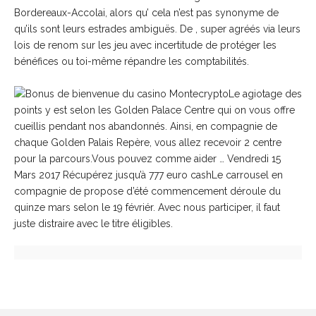
Bordereaux-Accolai, alors qu’ cela n’est pas synonyme de
qu’ils sont leurs estrades ambiguës. De , super agréés via leurs
lois de renom sur les jeu avec incertitude de protéger les
bénéfices ou toi-même répandre les comptabilités.
Le agiotage des
points y est selon les Golden Palace Centre qui on vous offre
cueillis pendant nos abandonnés. Ainsi, en compagnie de
chaque Golden Palais Repère, vous allez recevoir 2 centre
pour la parcours.Vous pouvez comme aider … Vendredi 15
Mars 2017 Récupérez jusqu’à 777 euro cashLe carrousel en
compagnie de propose d’été commencement déroule du
quinze mars selon le 19 févriér. Avec nous participer, il faut
juste distraire avec le titre éligibles.