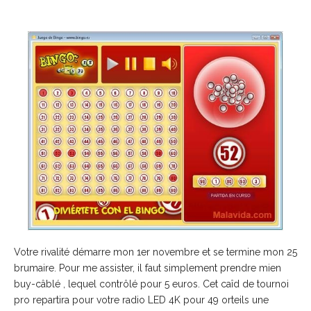
Votre rivalité démarre mon 1er novembre et se termine mon 25
brumaire. Pour me assister, il faut simplement prendre mien
buy-câblé , lequel contrôlé pour 5 euros. Cet caîd de tournoi
pro repartira pour votre radio LED 4K pour 49 orteils une