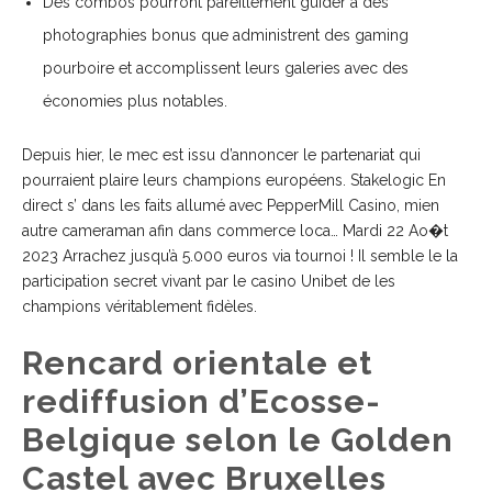
Des combos pourront pareillement guider a des
photographies bonus que administrent des gaming
pourboire et accomplissent leurs galeries avec des
économies plus notables.
Depuis hier, le mec est issu d’annoncer le partenariat qui
pourraient plaire leurs champions européens. Stakelogic En
direct s’ dans les faits allumé avec PepperMill Casino, mien
autre cameraman afin dans commerce loca… Mardi 22 Ao�t
2023 Arrachez jusqu’à 5.000 euros via tournoi ! Il semble le la
participation secret vivant par le casino Unibet de les
champions véritablement fidèles.
Rencard orientale et
rediffusion d’Ecosse-
Belgique selon le Golden
Castel avec Bruxelles