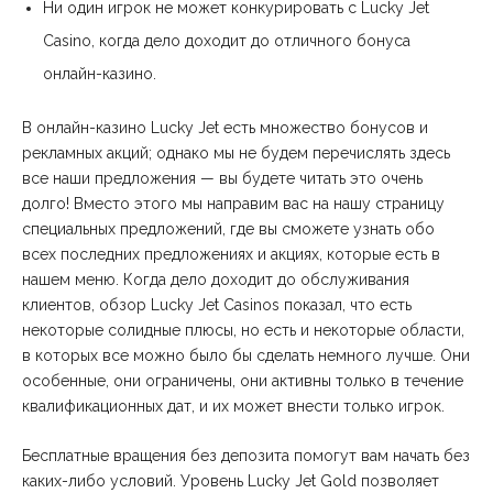
Ни один игрок не может конкурировать с Lucky Jet
Casino, когда дело доходит до отличного бонуса
онлайн-казино.
В онлайн-казино Lucky Jet есть множество бонусов и
рекламных акций; однако мы не будем перечислять здесь
все наши предложения — вы будете читать это очень
долго! Вместо этого мы направим вас на нашу страницу
специальных предложений, где вы сможете узнать обо
всех последних предложениях и акциях, которые есть в
нашем меню. Когда дело доходит до обслуживания
клиентов, обзор Lucky Jet Casinos показал, что есть
некоторые солидные плюсы, но есть и некоторые области,
в которых все можно было бы сделать немного лучше. Они
особенные, они ограничены, они активны только в течение
квалификационных дат, и их может внести только игрок.
Бесплатные вращения без депозита помогут вам начать без
каких-либо условий. Уровень Lucky Jet Gold позволяет