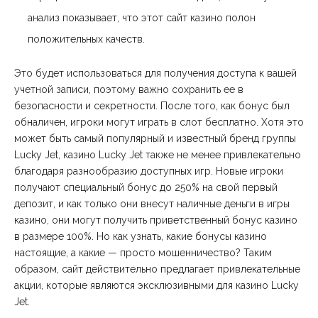
анализ показывает, что этот сайт казино полон
положительных качеств.
Это будет использоваться для получения доступа к вашей
учетной записи, поэтому важно сохранить ее в
безопасности и секретности. После того, как бонус был
обналичен, игроки могут играть в слот бесплатно. Хотя это
может быть самый популярный и известный бренд группы
Lucky Jet, казино Lucky Jet также не менее привлекательно
благодаря разнообразию доступных игр. Новые игроки
получают специальный бонус до 250% на свой первый
депозит, и как только они внесут наличные деньги в игры
казино, они могут получить приветственный бонус казино
в размере 100%. Но как узнать, какие бонусы казино
настоящие, а какие — просто мошенничество? Таким
образом, сайт действительно предлагает привлекательные
акции, которые являются эксклюзивными для казино Lucky
Jet.