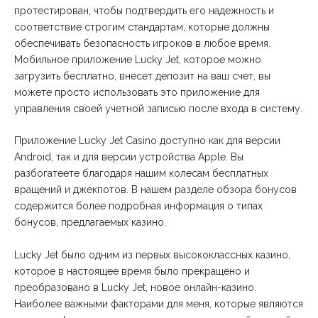
протестирован, чтобы подтвердить его надежность и
соответствие строгим стандартам, которые должны
обеспечивать безопасность игроков в любое время.
Мобильное приложение Lucky Jet, которое можно
загрузить бесплатно, внесет депозит на ваш счет, вы
можете просто использовать это приложение для
управления своей учетной записью после входа в систему.
Приложение Lucky Jet Casino доступно как для версии
Android, так и для версии устройства Apple. Вы
разбогатеете благодаря нашим колесам бесплатных
вращений и джекпотов. В нашем разделе обзора бонусов
содержится более подробная информация о типах
бонусов, предлагаемых казино.
Lucky Jet было одним из первых высококлассных казино,
которое в настоящее время было прекращено и
преобразовано в Lucky Jet, новое онлайн-казино.
Наиболее важными факторами для меня, которые являются