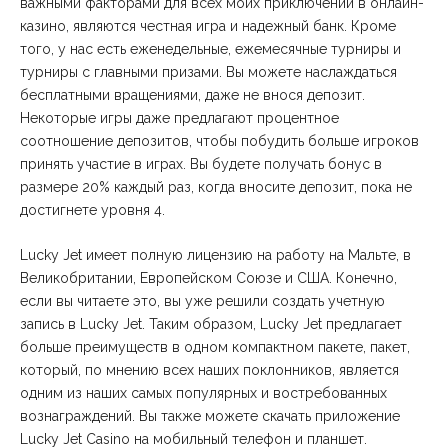
важными факторами для всех моих приключений в онлайн-
казино, являются честная игра и надежный банк. Кроме
того, у нас есть еженедельные, ежемесячные турниры и
турниры с главными призами. Вы можете наслаждаться
бесплатными вращениями, даже не внося депозит.
Некоторые игры даже предлагают процентное
соотношение депозитов, чтобы побудить больше игроков
принять участие в играх. Вы будете получать бонус в
размере 20% каждый раз, когда вносите депозит, пока не
достигнете уровня 4.
Lucky Jet имеет полную лицензию на работу на Мальте, в
Великобритании, Европейском Союзе и США. Конечно,
если вы читаете это, вы уже решили создать учетную
запись в Lucky Jet. Таким образом, Lucky Jet предлагает
больше преимуществ в одном компактном пакете, пакет,
который, по мнению всех наших поклонников, является
одним из наших самых популярных и востребованных
вознаграждений. Вы также можете скачать приложение
Lucky Jet Casino на мобильный телефон и планшет.