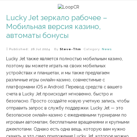
Lucky Jet зеркало рабочее –
Мобильная версия казино,
автоматы бонусы
Published: 26 Jul 2024
By
Steve-Thm
Category:
News
Lucky Jet также является полностью мобильным казино,
поэтому вы можете играть на своих мобильных
устройствах и планшетах, и мы также предлагаем
различные игры онлайн-казино, совместимые с
платформами iOS и Android. Перевод средств с вашего
счета в Lucky Jet происходит мгновенно, быстро и
безопасно. Просто создайте новую учетную запись, чтобы
отправить запрос в службу поддержки. Lucky Jet — это
безопасное онлайн-казино с ежедневными турнирами по
игровым автоматам, бесплатными вращениями и крупными
джекпотами. Однако есть одна вещь, которую вам нужно
скачать, и это само приложение Lucky Jet, которое можно