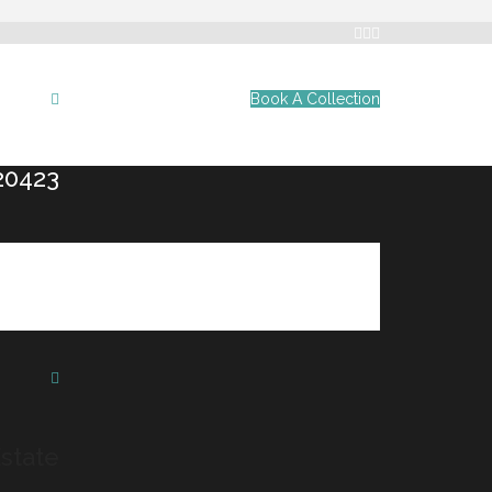
Book A Collection
20423
oopcr.uk
Estate