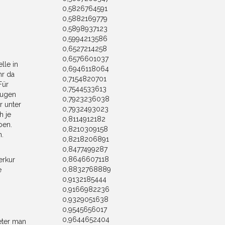
0,5826764591
0,5882169779
n
0,5898937123
0,5994213586
0,6527214258
0,6576601037
lle in
0,6946118064
hr da
0,7154820701
Für
0,7544533613
Augen
0,7923236038
r unter
0,7932493023
h je
0,8114912182
ben.
0,8210309158
n.
0,8218206891
0,8477499287
0,8646607118
erkur
0,8832768889
e
0,9132185444
0,9166982236
0,9329051638
0,9545656017
0,9644652404
ter man