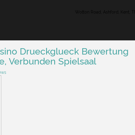
Wotton Road, Ashford, Kent, 
asino Drueckglueck Bewertung
lle, Verbunden Spielsaal
ews