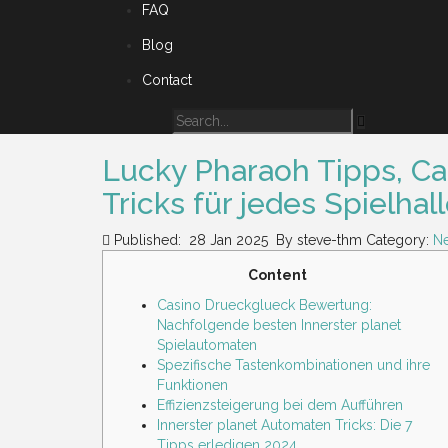
FAQ
Blog
Contact
Lucky Pharaoh Tipps, C
Tricks für jedes Spielha
Published: 28 Jan 2025
By
steve-thm
Category:
N
Content
Casino Drueckglueck Bewertung:
Nachfolgende besten Innerster planet
Spielautomaten
Spezifische Tastenkombinationen und ihre
Funktionen
Effizienzsteigerung bei dem Aufführen
Innerster planet Automaten Tricks: Die 7
Tipps erledigen 2024