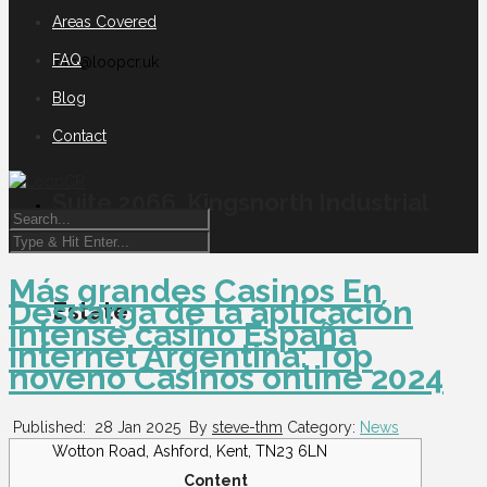
Areas Covered
FAQ
info@loopcr.uk
Blog
Contact
Suite 2066, Kingsnorth Industrial
Más grandes Casinos En
Descarga de la aplicación
Estate
intense casino España
internet Argentina: Top
noveno Casinos online 2024
Published: 28 Jan 2025
By
steve-thm
Category:
News
Wotton Road, Ashford, Kent, TN23 6LN
Content