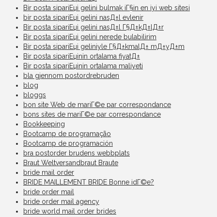
Bir posta sipariЕџi gelini bulmak iГ§in en iyi web sitesi
bir posta sipariЕџi gelini nasД±l evlenir
Bir posta sipariЕџi gelini nasД±l Г§Д±kД±lД±r
Bir posta sipariЕџi gelini nerede bulabilirim
Bir posta sipariЕџi geliniyle Г§Д±kmalД± mД±yД±m
Bir posta sipariЕџinin ortalama fiyatД±
Bir posta sipariЕџinin ortalama maliyeti
bla gjennom postordrebruden
blog
bloggs
bon site Web de mariГ©e par correspondance
bons sites de mariГ©e par correspondance
Bookkeeping
Bootcamp de programação
Bootcamp de programación
bra postorder brudens webbplats
Braut Weltversandbraut Braute
bride mail order
BRIDE MAILLEMENT BRIDE Bonne idГ©e?
bride order mail
bride order mail agency
bride world mail order brides