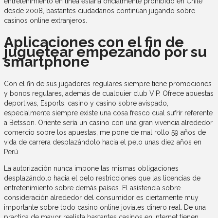
entretenimiento en lí­nea estaría oficialmente prohibido en Chile
desde 2008, bastantes ciudadanos continúan jugando sobre
casinos online extranjeros.
Aplicaciones con el fin de
juguetear empezando por su
smartphone
Con el fin de sus jugadores regulares siempre tiene promociones
y bonos regulares, además de cualquier club VIP. Ofrece apuestas
deportivas, Esports, casino y casino sobre avispado,
especialmente siempre existe una cosa fresco cual sufrir referente
a Betsson. Oriente serí­a un casino con una gran vivencia alrededor
comercio sobre los apuestas, me pone de mal rollo 59 años de
vida de carrera desplazándolo hacia el pelo unas diez años en
Perú.
La autorización nunca impone las mismas obligaciones
desplazándolo hacia el pelo restricciones que las licencias de
entretenimiento sobre demás países. El asistencia sobre
consideración alrededor del consumidor es ciertamente muy
importante sobre todo casino online joviales dinero real. De una
practica de mayor realista bastantes casinos en internet tienen