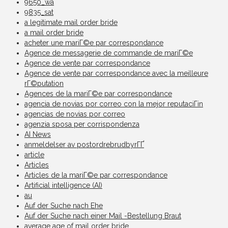
9650_wa
9835_sat
a legitimate mail order bride
a mail order bride
acheter une mariГ©e par correspondance
Agence de messagerie de commande de mariГ©e
Agence de vente par correspondance
Agence de vente par correspondance avec la meilleure
rГ©putation
Agences de la mariГ©e par correspondance
agencia de novias por correo con la mejor reputaciГіn
agencias de novias por correo
agenzia sposa per corrispondenza
AI News
anmeldelser av postordrebrudbyrГҐ
article
Articles
Articles de la mariГ©e par correspondance
Artificial intelligence (AI)
au
Auf der Suche nach Ehe
Auf der Suche nach einer Mail -Bestellung Braut
average age of mail order bride