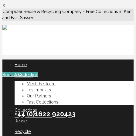
X
Computer Reuse & Recycling Company - Free Collections in Kent
and East Sussex
Home
Book A Collection
About Us
Meet the Team
Testimonials
Our Partners
Past Collections
Collections
+44 (0)1622 920423
Reuse
Recycle