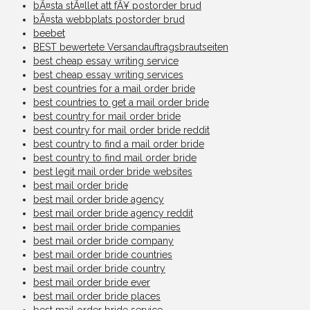
bÃ¤sta stÃ¤llet att fÃ¥ postorder brud
bÃ¤sta webbplats postorder brud
beebet
BEST bewertete Versandauftragsbrautseiten
best cheap essay writing service
best cheap essay writing services
best countries for a mail order bride
best countries to get a mail order bride
best country for mail order bride
best country for mail order bride reddit
best country to find a mail order bride
best country to find mail order bride
best legit mail order bride websites
best mail order bride
best mail order bride agency
best mail order bride agency reddit
best mail order bride companies
best mail order bride company
best mail order bride countries
best mail order bride country
best mail order bride ever
best mail order bride places