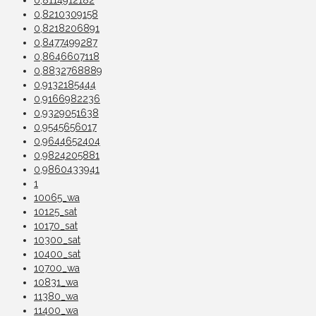
0,8114912182
0,8210309158
0,8218206891
0,8477499287
0,8646607118
0,8832768889
0,9132185444
0,9166982236
0,9329051638
0,9545656017
0,9644652404
0,9824205881
0,9860433941
1
10065_wa
10125_sat
10170_sat
10300_sat
10400_sat
10700_wa
10831_wa
11380_wa
11400_wa