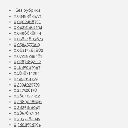
! Без рубрики
0,03493635771
0,0402468752
0,04281861234
0,0496638944
0,05624803673
0,0584577069
0,06213484882
0,07229299461
0,07671892112
0,1685063987
0,1698314094
0,1952114739
0,2394029759
0,247526178
0,2604054412
0,2683028696
0,2825188049
0,2857697434
0,3037262049
0,3806598994