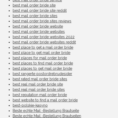
best mail order bride service
best mail order bride site
best mail order bride site reddit
best mail order bride sites
best mail order bride sites reviews
best mail order bride website
best mail order bride websites
best mail order bride websites 2022
best mail order bride websites reddit
best place to get a mail order bride
best place to get mail order bride
best places for mail order bride
best places to find mail order bride
best places to get mail order bride
best rangerte postordrebrudesider
best rated mail order bride sites
best real mail order bride site
best real mail order bride sites
best reputation mail order bride
best website to find a mail order bride
best-polskie-kasyno
Beste echte Mail -Bestellung Brautseite
Beste echte Mail -Bestellung Brautseiten