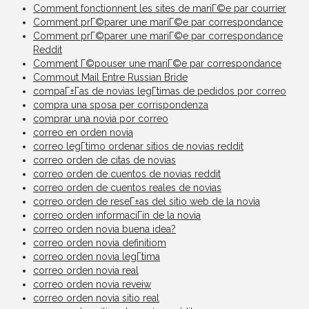
Comment fonctionnent les sites de mariГ©e par courrier
Comment prГ©parer une mariГ©e par correspondance
Comment prГ©parer une mariГ©e par correspondance
Reddit
Comment Г©pouser une mariГ©e par correspondance
Commout Mail Entre Russian Bride
compaГ±Г­as de novias legГ­timas de pedidos por correo
compra una sposa per corrispondenza
comprar una novia por correo
correo en orden novia
correo legГ­timo ordenar sitios de novias reddit
correo orden de citas de novias
correo orden de cuentos de novias reddit
correo orden de cuentos reales de novias
correo orden de reseГ±as del sitio web de la novia
correo orden informaciГіn de la novia
correo orden novia buena idea?
correo orden novia definitiom
correo orden novia legГ­tima
correo orden novia real
correo orden novia reveiw
correo orden novia sitio real