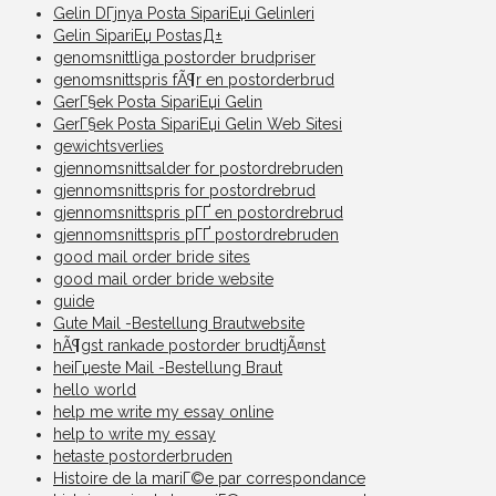
Gelin DГјnya Posta SipariЕџi Gelinleri
Gelin SipariЕџ PostasД±
genomsnittliga postorder brudpriser
genomsnittspris fÃ¶r en postorderbrud
GerГ§ek Posta SipariЕџi Gelin
GerГ§ek Posta SipariЕџi Gelin Web Sitesi
gewichtsverlies
gjennomsnittsalder for postordrebruden
gjennomsnittspris for postordrebrud
gjennomsnittspris pГҐ en postordrebrud
gjennomsnittspris pГҐ postordrebruden
good mail order bride sites
good mail order bride website
guide
Gute Mail -Bestellung Brautwebsite
hÃ¶gst rankade postorder brudtjÃ¤nst
heiГџeste Mail -Bestellung Braut
hello world
help me write my essay online
help to write my essay
hetaste postorderbruden
Histoire de la mariГ©e par correspondance