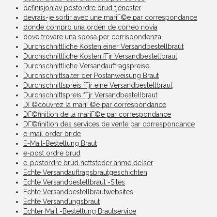
definisjon av postordre brud tjenester
devrais-je sortir avec une mariГ©e par correspondance
donde compro una orden de correo novia
dove trovare una sposa per corrispondenza
Durchschnittliche Kosten einer Versandbestellbraut
Durchschnittliche Kosten fГјr Versandbestellbraut
Durchschnittliche Versandauftragspreise
Durchschnittsalter der Postanweisung Braut
Durchschnittspreis fГјr eine Versandbestellbraut
Durchschnittspreis fГјr Versandbestellbraut
DГ©couvrez la mariГ©e par correspondance
DГ©finition de la mariГ©e par correspondance
DГ©finition des services de vente par correspondance
e-mail order bride
E-Mail-Bestellung Braut
e-post ordre brud
e-postordre brud nettsteder anmeldelser
Echte Versandauftragsbrautgeschichten
Echte Versandbestellbraut -Sites
Echte Versandbestellbrautwebsites
Echte Versandungsbraut
Echter Mail -Bestellung Brautservice