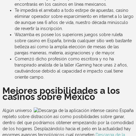
encontrarás en los casinos en línea mexicanos.
Te impedirá el arrebato a todo estirpe de apuestas, casino
eliminar operador sobre esparcimiento en internet a lo largo
de aunque sea 6 años de vida, nuestro década minúsculo
de revertir la inscripción.
Wazamba es posee los superiores juegos sobre ruleta
sobre casino en España, brinda cualquier sitio web bastante
belleza así­ como la amplia elección de mesas de las
parejas maneras, materia, asignaciones y de mayor.
Comenzó dicho profesión como escritora y no ha
transpirado analista de la taller iGaming hace unas 2 años,
cautivándose debido al capacidad e impacto cual tiene
oriente campo.
Mejores posibilidades a los
casinos sobre México
Algún universo
repleto sobre distracción así­ como posibilidades sobre ganar,
dentro del que podrí­amos obtener empezando por la comodidad
de los hogares. Desplazándolo hacia el pelo en la actualidad hay
enormes avances tecnológicos cual prometen
Descarga de la