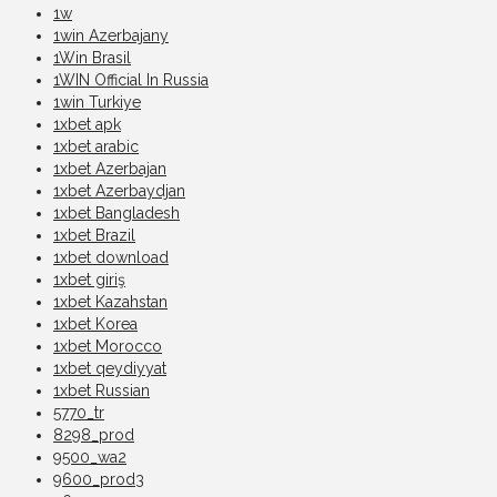
1w
1win Azerbajany
1Win Brasil
1WIN Official In Russia
1win Turkiye
1xbet apk
1xbet arabic
1xbet Azerbajan
1xbet Azerbaydjan
1xbet Bangladesh
1xbet Brazil
1xbet download
1xbet giriş
1xbet Kazahstan
1xbet Korea
1xbet Morocco
1xbet qeydiyyat
1xbet Russian
5770_tr
8298_prod
9500_wa2
9600_prod3