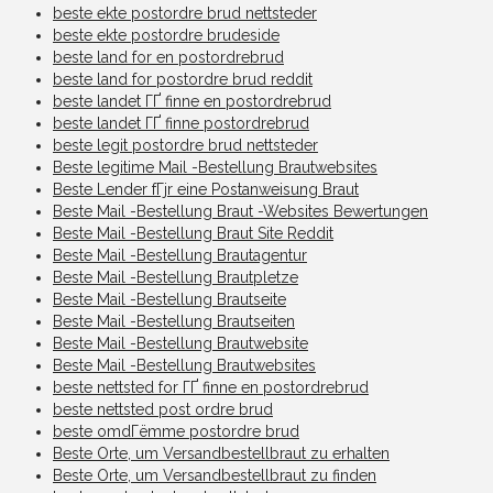
beste ekte postordre brud nettsteder
beste ekte postordre brudeside
beste land for en postordrebrud
beste land for postordre brud reddit
beste landet ГҐ finne en postordrebrud
beste landet ГҐ finne postordrebrud
beste legit postordre brud nettsteder
Beste legitime Mail -Bestellung Brautwebsites
Beste Lender fГјr eine Postanweisung Braut
Beste Mail -Bestellung Braut -Websites Bewertungen
Beste Mail -Bestellung Braut Site Reddit
Beste Mail -Bestellung Brautagentur
Beste Mail -Bestellung Brautpletze
Beste Mail -Bestellung Brautseite
Beste Mail -Bestellung Brautseiten
Beste Mail -Bestellung Brautwebsite
Beste Mail -Bestellung Brautwebsites
beste nettsted for ГҐ finne en postordrebrud
beste nettsted post ordre brud
beste omdГёmme postordre brud
Beste Orte, um Versandbestellbraut zu erhalten
Beste Orte, um Versandbestellbraut zu finden