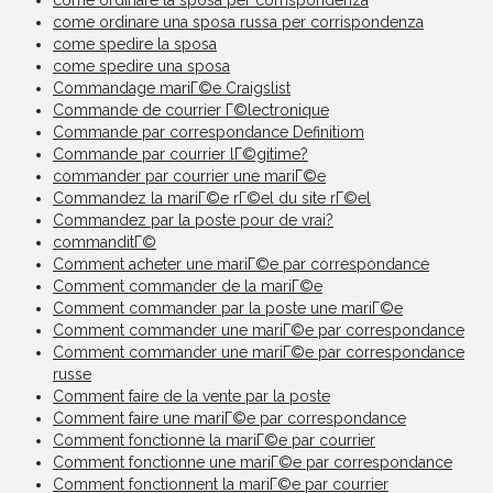
come ordinare la sposa per corrispondenza
come ordinare una sposa russa per corrispondenza
come spedire la sposa
come spedire una sposa
Commandage mariГ©e Craigslist
Commande de courrier Г©lectronique
Commande par correspondance Definitiom
Commande par courrier lГ©gitime?
commander par courrier une mariГ©e
Commandez la mariГ©e rГ©el du site rГ©el
Commandez par la poste pour de vrai?
commanditГ©
Comment acheter une mariГ©e par correspondance
Comment commander de la mariГ©e
Comment commander par la poste une mariГ©e
Comment commander une mariГ©e par correspondance
Comment commander une mariГ©e par correspondance
russe
Comment faire de la vente par la poste
Comment faire une mariГ©e par correspondance
Comment fonctionne la mariГ©e par courrier
Comment fonctionne une mariГ©e par correspondance
Comment fonctionnent la mariГ©e par courrier