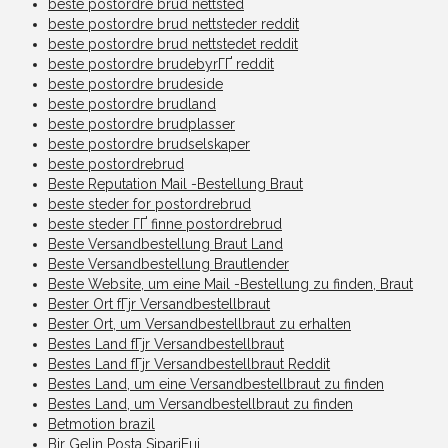
beste postordre brud nettsted
beste postordre brud nettsteder reddit
beste postordre brud nettstedet reddit
beste postordre brudebyrГҐ reddit
beste postordre brudeside
beste postordre brudland
beste postordre brudplasser
beste postordre brudselskaper
beste postordrebrud
Beste Reputation Mail -Bestellung Braut
beste steder for postordrebrud
beste steder ГҐ finne postordrebrud
Beste Versandbestellung Braut Land
Beste Versandbestellung Brautlender
Beste Website, um eine Mail -Bestellung zu finden, Braut
Bester Ort fГјr Versandbestellbraut
Bester Ort, um Versandbestellbraut zu erhalten
Bestes Land fГјr Versandbestellbraut
Bestes Land fГјr Versandbestellbraut Reddit
Bestes Land, um eine Versandbestellbraut zu finden
Bestes Land, um Versandbestellbraut zu finden
Betmotion brazil
Bir Gelin Posta SipariЕџi