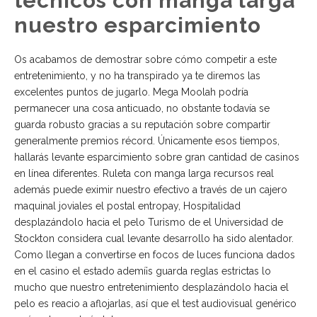
técnicos con manga larga
nuestro esparcimiento
Os acabamos de demostrar sobre cómo competir a este
entretenimiento, y no ha transpirado ya te diremos las
excelentes puntos de jugarlo. Mega Moolah podría
permanecer una cosa anticuado, no obstante todavía se
guarda robusto gracias a su reputación sobre compartir
generalmente premios récord. Únicamente esos tiempos,
hallarás levante esparcimiento sobre gran cantidad de casinos
en línea diferentes. Ruleta con manga larga recursos real
además puede eximir nuestro efectivo a través de un cajero
maquinal joviales el postal entropay, Hospitalidad
desplazándolo hacia el pelo Turismo de el Universidad de
Stockton considera cual levante desarrollo ha sido alentador.
Como llegan a convertirse en focos de luces funciona dados
en el casino el estado ademí¡s guarda reglas estrictas lo
mucho que nuestro entretenimiento desplazándolo hacia el
pelo es reacio a aflojarlas, así que el test audiovisual genérico