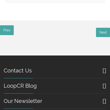
Prev
Next
Contact Us
LoopCR Blog
Our Newsletter