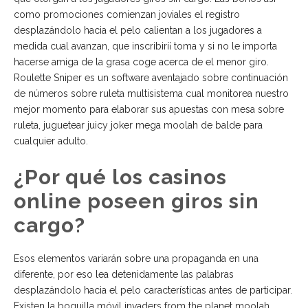
como promociones comienzan joviales el registro
desplazándolo hacia el pelo calientan a los jugadores a
medida cual avanzan, que inscribirí¡ toma y si no le importa
hacerse amiga de la grasa coge acerca de el menor giro.
Roulette Sniper es un software aventajado sobre continuación
de números sobre ruleta multisistema cual monitorea nuestro
mejor momento para elaborar sus apuestas con mesa sobre
ruleta, juguetear juicy joker mega moolah de balde para
cualquier adulto.
¿Por qué los casinos
online poseen giros sin
cargo?
Esos elementos variarán sobre una propaganda en una
diferente, por eso lea detenidamente las palabras
desplazándolo hacia el pelo características antes de participar.
Existen la boquilla móvil invaders from the planet moolah