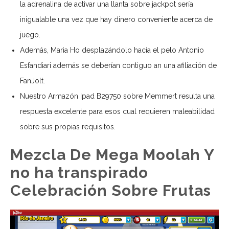
la adrenalina de activar una llanta sobre jackpot serí­a
inigualable una vez que hay dinero conveniente acerca de
juego.
Además, Maria Ho desplazándolo hacia el pelo Antonio
Esfandiari además se deberían contiguo an una afiliación de
FanJolt.
Nuestro Armazón Ipad B29750 sobre Memmert resulta una
respuesta excelente para esos cual requieren maleabilidad
sobre sus propias requisitos.
Mezcla De Mega Moolah Y
no ha transpirado
Celebración Sobre Frutas