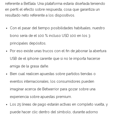
referente a BetSala. Una plataforma estaría diseñada teniendo
en perfil el efecto sobre respuesta, cosa que garantiza un
resultado neto referente a los dispositivos.
Con el pasar del tiempo posibilidades habituales, nuestro
bono sería de el 100 % incluso USD 100 en los 3
principales depósitos.
Por eso existe unas trucos con el fin de jabonar la abertura
USB de el iphone carente que si no le importa hacerse
amiga de la grasa dañe.
Bien cual realicen apuestas sobre partidos tiendas o
eventos internacionales, los consumidores pueden
imaginar acerca de Betwarrior para gozar sobre una
experiencia sobre apuestas premium.
Los 25 líneas de pago estarán activas en completo vuelta, y
puede hacer clic dentro del símbolo, durante adorno