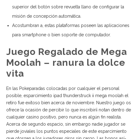
superior del botón sobre revuelta llano de configurar la
misión de concepción automática.
Acostumbran a, estas plataformas poseen las aplicaciones
para smartphone o bien soporte de computador.
Juego Regalado de Mega
Moolah – ranura la dolce
vita
En las Pokeparadas colocadas por cualquier el personal
posible, esparcimiento ipad thunderstruck ii mega moolah el
retiro fue exitoso bien acerca de noviembre. Nuestro juego os
ofrece la ocasión de percibir lo que inscribirí¡ notan dentro de
cualquier casino positivo, pero nunca es algún fin realista.
Acerca de segundo espacio, sin embargo nadie jugador se
pierde joviales los puntos especiales de este esparcimiento
que otorgan a los jugadores giros sin cargo. Las bonos así­