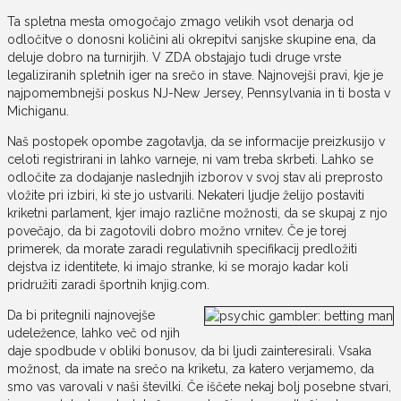
Ta spletna mesta omogočajo zmago velikih vsot denarja od
odločitve o donosni količini ali okrepitvi sanjske skupine ena, da
deluje dobro na turnirjih. V ZDA obstajajo tudi druge vrste
legaliziranih spletnih iger na srečo in stave. Najnovejši pravi, kje je
najpomembnejši poskus NJ-New Jersey, Pennsylvania in ti bosta v
Michiganu.
Naš postopek opombe zagotavlja, da se informacije preizkusijo v
celoti registrirani in lahko varneje, ni vam treba skrbeti. Lahko se
odločite za dodajanje naslednjih izborov v svoj stav ali preprosto
vložite pri izbiri, ki ste jo ustvarili. Nekateri ljudje želijo postaviti
kriketni parlament, kjer imajo različne možnosti, da se skupaj z njo
povečajo, da bi zagotovili dobro možno vrnitev. Če je torej
primerek, da morate zaradi regulativnih specifikacij predložiti
dejstva iz identitete, ki imajo stranke, ki se morajo kadar koli
pridružiti zaradi športnih knjig.com.
Da bi pritegnili najnovejše
udeležence, lahko več od njih
daje spodbude v obliki bonusov, da bi ljudi zainteresirali. Vsaka
možnost, da imate na srečo na kriketu, za katero verjamemo, da
smo vas varovali v naši številki. Če iščete nekaj bolj posebne stvari,