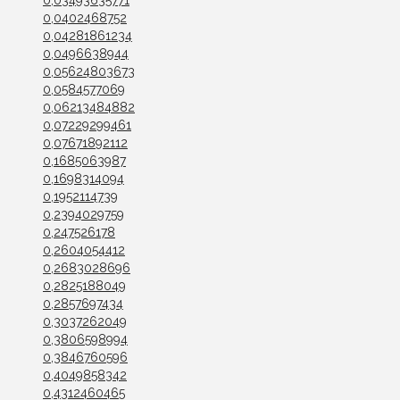
0,03493635771
0,0402468752
0,04281861234
0,0496638944
0,05624803673
0,0584577069
0,06213484882
0,07229299461
0,07671892112
0,1685063987
0,1698314094
0,1952114739
0,2394029759
0,247526178
0,2604054412
0,2683028696
0,2825188049
0,2857697434
0,3037262049
0,3806598994
0,3846760596
0,4049858342
0,4312460465