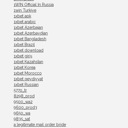
1WIN Official In Russia
1win Turkiye
1xbet apk
1xbet arabic
1xbet Azerbajan
1xbet Azerbaydjan
1xbet Bangladesh
1xbet Brazil
1xbet download
1xbet giriş
1xbet Kazahstan
1xbet Korea
1xbet Morocco
1xbet qeydiyyat
1xbet Russian
5770_tr
8298_prod
9500_wa2
9600_prod3
9650_wa
9835_sat
a legitimate mail order bride