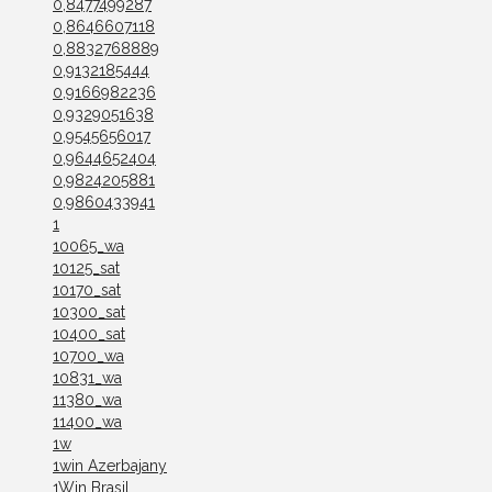
0,8477499287
0,8646607118
0,8832768889
0,9132185444
0,9166982236
0,9329051638
0,9545656017
0,9644652404
0,9824205881
0,9860433941
1
10065_wa
10125_sat
10170_sat
10300_sat
10400_sat
10700_wa
10831_wa
11380_wa
11400_wa
1w
1win Azerbajany
1Win Brasil