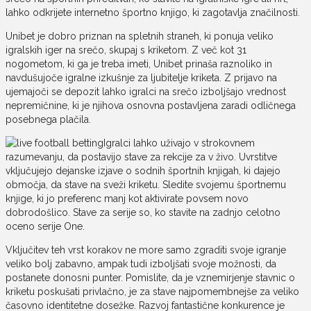
lahko odkrijete internetno športno knjigo, ki zagotavlja značilnosti.
Unibet je dobro priznan na spletnih straneh, ki ponuja veliko
igralskih iger na srečo, skupaj s kriketom. Z več kot 31
nogometom, ki ga je treba imeti, Unibet prinaša raznoliko in
navdušujoče igralne izkušnje za ljubitelje kriketa. Z prijavo na
ujemajoči se depozit lahko igralci na srečo izboljšajo vrednost
nepremičnine, ki je njihova osnovna postavljena zaradi odličnega
posebnega plačila.
Igralci lahko uživajo v strokovnem
razumevanju, da postavijo stave za rekcije za v živo. Uvrstitve
vključujejo dejanske izjave o sodnih športnih knjigah, ki dajejo
območja, da stave na sveži kriketu. Sledite svojemu športnemu
knjige, ki jo preferenc manj kot aktivirate povsem novo
dobrodošlico. Stave za serije so, ko stavite na zadnjo celotno
oceno serije One.
Vključitev teh vrst korakov ne more samo zgraditi svoje igranje
veliko bolj zabavno, ampak tudi izboljšati svoje možnosti, da
postanete donosni punter. Pomislite, da je vznemirjenje stavnic o
kriketu poskušati privlačno, je za stave najpomembnejše za veliko
časovno identitetne dosežke. Razvoj fantastične konkurence je