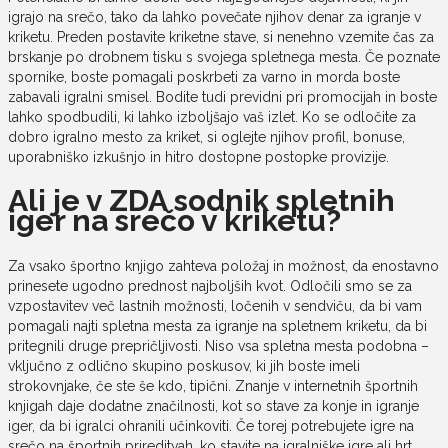
igrajo na srečo, tako da lahko povečate njihov denar za igranje v
kriketu. Preden postavite kriketne stave, si nenehno vzemite čas za
brskanje po drobnem tisku s svojega spletnega mesta. Če poznate
spornike, boste pomagali poskrbeti za varno in morda boste
zabavali igralni smisel. Bodite tudi previdni pri promocijah in boste
lahko spodbudili, ki lahko izboljšajo vaš izlet. Ko se odločite za
dobro igralno mesto za kriket, si oglejte njihov profil, bonuse,
uporabniško izkušnjo in hitro dostopne postopke provizije.
Ali je v ZDA sodnik spletnih
iger na srečo v kriketu?
Za vsako športno knjigo zahteva položaj in možnost, da enostavno
prinesete ugodno prednost najboljših kvot. Odločili smo se za
vzpostavitev več lastnih možnosti, ločenih v sendviču, da bi vam
pomagali najti spletna mesta za igranje na spletnem kriketu, da bi
pritegnili druge prepričljivosti. Niso vsa spletna mesta podobna –
vključno z odlično skupino poskusov, ki jih boste imeli
strokovnjake, če ste še kdo, tipični. Znanje v internetnih športnih
knjigah daje dodatne značilnosti, kot so stave za konje in igranje
iger, da bi igralci ohranili učinkoviti. Če torej potrebujete igre na
srečo na športnih prireditvah, ko stavite na igralniške igre ali hrt,