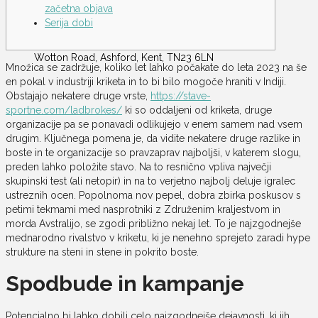
začetna objava
Serija dobi
Wotton Road, Ashford, Kent, TN23 6LN
Množica se zadržuje, koliko let lahko počakate do leta 2023 na še
en pokal v industriji kriketa in to bi bilo mogoče hraniti v Indiji.
Obstajajo nekatere druge vrste,
https://stave-
sportne.com/ladbrokes/
ki so oddaljeni od kriketa, druge
organizacije pa se ponavadi odlikujejo v enem samem nad vsem
drugim.
Ključnega pomena je, da vidite nekatere druge razlike in
boste in te organizacije so pravzaprav najboljši, v katerem slogu,
preden lahko položite stavo. Na to resnično vpliva največji
skupinski test (ali netopir) in na to verjetno najbolj deluje igralec
ustreznih ocen. Popolnoma nov pepel, dobra zbirka poskusov s
petimi tekmami med nasprotniki z Združenim kraljestvom in
morda Avstralijo, se zgodi približno nekaj let. To je najzgodnejše
mednarodno rivalstvo v kriketu, ki je nenehno sprejeto zaradi hype
strukture na steni in stene in pokrito boste.
Spodbude in kampanje
Potencialno bi lahko dobili celo najzgodnejše dejavnosti, ki jih