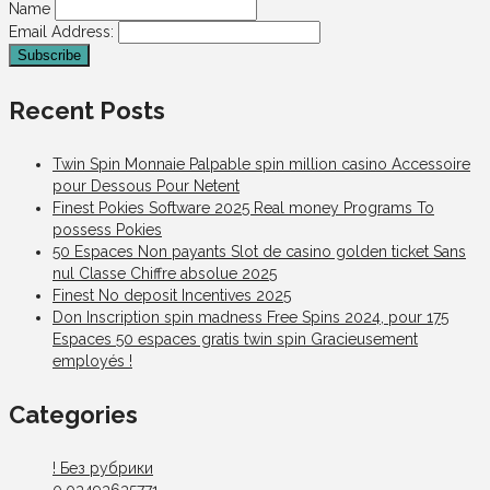
Name
Email Address:
Recent Posts
Twin Spin Monnaie Palpable spin million casino Accessoire
pour Dessous Pour Netent
Finest Pokies Software 2025 Real money Programs To
possess Pokies
50 Espaces Non payants Slot de casino golden ticket Sans
nul Classe Chiffre absolue 2025
Finest No deposit Incentives 2025
Don Inscription spin madness Free Spins 2024, pour 175
Espaces 50 espaces gratis twin spin Gracieusement
employés !
Categories
! Без рубрики