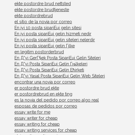
ekte postordre brud nettsted
ekte postordre brudtjeneste
ekte postordrebrud
el sitio de la novia por correo
En iyi 10 posta sipariЕџi gelin sitesi
En iyi posta sipariЕџi gelin hizmeti nedir
En iyi posta sipariЕџi gelin siteleri nelerdir
En iyi posta sipariЕџi gelin Гјlke
en legitim postorderbrud
En Д°yi GerГ§ek Posta SipariЕџi Gelin Siteleri
En Д°yi Posta SipariЕџi Gelin Гњlkeleri
En Д°yi Posta SipariЕџi Gelin Ећirketi
En Д°yi Yasal Posta SipariЕџi Gelin Web Siteleri
encontrar una novia por correo
er postordre brud ekte
er postordrebrud en ekte ting
es la novia del pedido por correo algo real
esposas de pedidos por correo
essay write for me
essay writer for cheap
essay writing for cheap
essay writing services for cheap