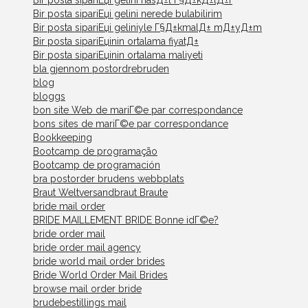
Bir posta sipariЕџi gelini nasД±l Г§Д±kД±lД±r
Bir posta sipariЕџi gelini nerede bulabilirim
Bir posta sipariЕџi geliniyle Г§Д±kmalД± mД±yД±m
Bir posta sipariЕџinin ortalama fiyatД±
Bir posta sipariЕџinin ortalama maliyeti
bla gjennom postordrebruden
blog
bloggs
bon site Web de mariГ©e par correspondance
bons sites de mariГ©e par correspondance
Bookkeeping
Bootcamp de programação
Bootcamp de programación
bra postorder brudens webbplats
Braut Weltversandbraut Braute
bride mail order
BRIDE MAILLEMENT BRIDE Bonne idГ©e?
bride order mail
bride order mail agency
bride world mail order brides
Bride World Order Mail Brides
browse mail order bride
brudebestillings mail