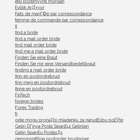
etsi postimyynti morsian
Evlilik ArД±yor
Faits de mariГ©e par correspondance
femme de commande par correspondance
fi
find a bride
find a mail order bride
find mail order bride
find me a mail order bride
Finden Sie eine Braut
Finden Sie mir eine Versandbestellbraut
finding a mail order bride
finn en postordrebrud
finn meg en postordrebrud
finne en postordrebrud
FinTech
foreign brides
Forex Trading
fr
gdje mogu pronaД‡i mladenku za narudЕѕbu poЕЎte
Gelin DГјnya Posta SipariЕџi Gelinleri
Gelin SipariЕџ PostasД±
genomsnittliga postorder brudpriser