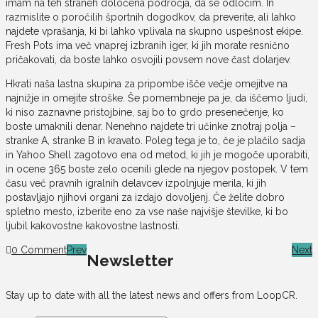
imam na teh straneh določena področja, da se odločim. In
razmislite o poročilih športnih dogodkov, da preverite, ali lahko
najdete vprašanja, ki bi lahko vplivala na skupno uspešnost ekipe.
Fresh Pots ima več vnaprej izbranih iger, ki jih morate resnično
pričakovati, da boste lahko osvojili povsem nove čast dolarjev.
Hkrati naša lastna skupina za pripombe išče večje omejitve na
najnižje in omejite stroške. Še pomembneje pa je, da iščemo ljudi,
ki niso zaznavne pristojbine, saj bo to grdo presenečenje, ko
boste umaknili denar. Nenehno najdete tri učinke znotraj polja –
stranke A, stranke B in kravato. Poleg tega je to, če je plačilo sadja
in Yahoo Shell zagotovo ena od metod, ki jih je mogoče uporabiti,
in ocene 365 boste zelo ocenili glede na njegov postopek. V tem
času več pravnih igralnih delavcev izpolnjuje merila, ki jih
postavljajo njihovi organi za izdajo dovoljenj. Če želite dobro
spletno mesto, izberite eno za vse naše najvišje številke, ki bo
ljubil kakovostne kakovostne lastnosti.
0 Comment
Prev
Next
Newsletter
Stay up to date with all the latest news and offers from LoopCR.