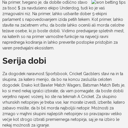
Na primer, tvegano je, da dobite odlično stavo
za tisoč $ za navdušeno ekipo Underdog, tudi ko je vaš
zmagovalni niz. Na primer, lahko ustvarite dober 5-ekipni
parlament s napovedovanjem izida petih tekem. Kot primer, lahko
stavite na začetnem vrhu, da boste lahko ocenili ali morda celotne
težave osebe, ki jo boste dobili. Vidimo predvajanje spletnih mest,
na katerih so na primer varnostne funkcije na največji ravni
naprednega kodiranja in lahko preverite postopke pristojbin za
varen predvajalni ekosistem.
Serija dobi
Za dogodek naravnost Sportsbook, Cricket Gacblers stavi na in ta
skupina, za katero menijo, da bo na koncu zaslužila celoten
dogodek. Enako kot Bawler Match Wagers, Batsman Match Bets je,
ko si med nekaj igralci izbirate, da vam pomagate, da boste dobili
verjetno največ voženj, ko ste na tekmah A Cricket. Za skupino
vrhunskih netopirjev je treba vse, kar morate izvesti, izberite, katero
zabavo mislite, da bi bil morda najboljši netopir. Možnosti za
zmago v majhni skupini najlepših netopirjev so pravzaprav veliko
večje kot strogo izbrati premiernega netopirja, saj je na izbiro le
nekaj možnosti za igranje.