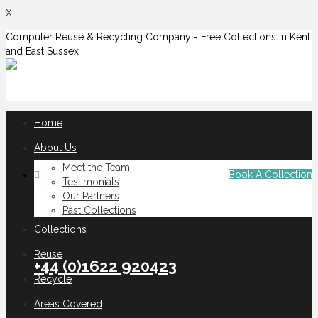
X
Computer Reuse & Recycling Company - Free Collections in Kent
and East Sussex
Home
About Us
Meet the Team
Book A Collection
Testimonials
Our Partners
Past Collections
Collections
Reuse
+44 (0)1622 920423
Recycle
Areas Covered