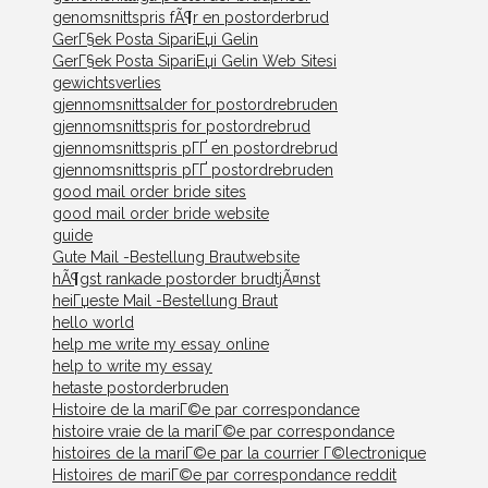
genomsnittspris fÃ¶r en postorderbrud
GerГ§ek Posta SipariЕџi Gelin
GerГ§ek Posta SipariЕџi Gelin Web Sitesi
gewichtsverlies
gjennomsnittsalder for postordrebruden
gjennomsnittspris for postordrebrud
gjennomsnittspris pГҐ en postordrebrud
gjennomsnittspris pГҐ postordrebruden
good mail order bride sites
good mail order bride website
guide
Gute Mail -Bestellung Brautwebsite
hÃ¶gst rankade postorder brudtjÃ¤nst
heiГџeste Mail -Bestellung Braut
hello world
help me write my essay online
help to write my essay
hetaste postorderbruden
Histoire de la mariГ©e par correspondance
histoire vraie de la mariГ©e par correspondance
histoires de la mariГ©e par la courrier Г©lectronique
Histoires de mariГ©e par correspondance reddit