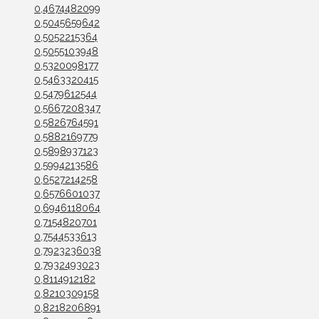
0,4674482099
0,5045659642
0,5052215364
0,5055103948
0,5320098177
0,5463320415
0,5479612544
0,5667208347
0,5826764591
0,5882169779
0,5898937123
0,5994213586
0,6527214258
0,6576601037
0,6946118064
0,7154820701
0,7544533613
0,7923236038
0,7932493023
0,8114912182
0,8210309158
0,8218206891