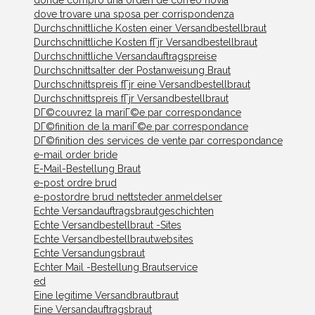
donde compro una orden de correo novia
dove trovare una sposa per corrispondenza
Durchschnittliche Kosten einer Versandbestellbraut
Durchschnittliche Kosten fГјr Versandbestellbraut
Durchschnittliche Versandauftragspreise
Durchschnittsalter der Postanweisung Braut
Durchschnittspreis fГјr eine Versandbestellbraut
Durchschnittspreis fГјr Versandbestellbraut
DГ©couvrez la mariГ©e par correspondance
DГ©finition de la mariГ©e par correspondance
DГ©finition des services de vente par correspondance
e-mail order bride
E-Mail-Bestellung Braut
e-post ordre brud
e-postordre brud nettsteder anmeldelser
Echte Versandauftragsbrautgeschichten
Echte Versandbestellbraut -Sites
Echte Versandbestellbrautwebsites
Echte Versandungsbraut
Echter Mail -Bestellung Brautservice
ed
Eine legitime Versandbrautbraut
Eine Versandauftragsbraut