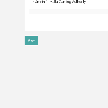
benämnin är Malta Gaming Authority.
Prev