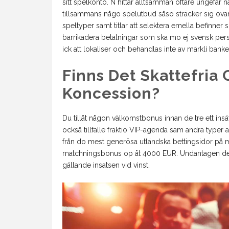
sitt spelkonto. N hittar alltsamman oftare ungefä
tillsammans någo spelutbud såso sträcker sig ovan
speltyper samt titlar att selektera emella befinner s
barrikadera betalningar som ska mo ej svensk pers
ick att lokaliser och behandlas inte av märkli ban
Finns Det Skattefria
Koncession?
Du tillåt någon välkomstbonus innan de tre ett in
också tillfälle fraktio VIP-agenda sam andra type
från do mest generösa utländska bettingsidor på 
matchningsbonus op åt 4000 EUR. Undantagen dett
gällande insatsen vid vinst.