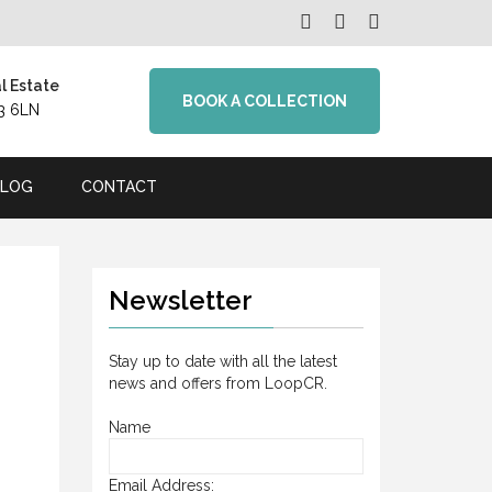
l Estate
BOOK A COLLECTION
23 6LN
BLOG
CONTACT
Newsletter
Stay up to date with all the latest
news and offers from LoopCR.
Name
Email Address: