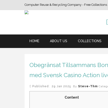
Computer Reuse & Recycling Company - Free Collections 
HOME
ABOUT US
COLLECTIONS
Obegränsat Tillsammans Bonu
med Svensk Casino Action liv
Published: 29 Jan 2025
By
Steve-Thm
Categ
Content