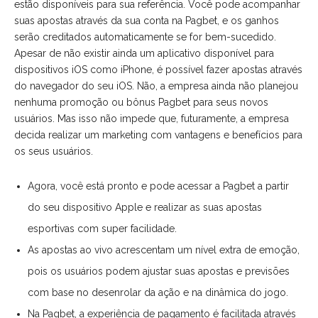
estão disponíveis para sua referência. Você pode acompanhar
suas apostas através da sua conta na Pagbet, e os ganhos
serão creditados automaticamente se for bem-sucedido.
Apesar de não existir ainda um aplicativo disponível para
dispositivos iOS como iPhone, é possível fazer apostas através
do navegador do seu iOS. Não, a empresa ainda não planejou
nenhuma promoção ou bônus Pagbet para seus novos
usuários. Mas isso não impede que, futuramente, a empresa
decida realizar um marketing com vantagens e benefícios para
os seus usuários.
Agora, você está pronto e pode acessar a Pagbet a partir
do seu dispositivo Apple e realizar as suas apostas
esportivas com super facilidade.
As apostas ao vivo acrescentam um nível extra de emoção,
pois os usuários podem ajustar suas apostas e previsões
com base no desenrolar da ação e na dinâmica do jogo.
Na Pagbet, a experiência de pagamento é facilitada através