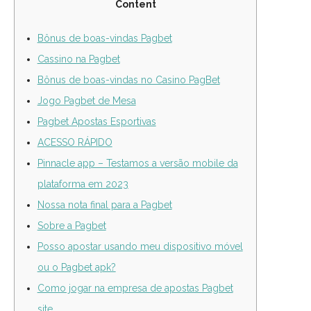
Content
Bônus de boas-vindas Pagbet
Cassino na Pagbet
Bônus de boas-vindas no Casino PagBet
Jogo Pagbet de Mesa
Pagbet Apostas Esportivas
ACESSO RÁPIDO
Pinnacle app – Testamos a versão mobile da
plataforma em 2023
Nossa nota final para a Pagbet
Sobre a Pagbet
Posso apostar usando meu dispositivo móvel
ou o Pagbet apk?
Como jogar na empresa de apostas Pagbet
site