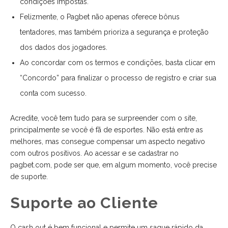
condições impostas.
Felizmente, o Pagbet não apenas oferece bônus
tentadores, mas também prioriza a segurança e proteção
dos dados dos jogadores.
Ao concordar com os termos e condições, basta clicar em
“Concordo” para finalizar o processo de registro e criar sua
conta com sucesso.
Acredite, você tem tudo para se surpreender com o site,
principalmente se você é fã de esportes. Não está entre as
melhores, mas consegue compensar um aspecto negativo
com outros positivos. Ao acessar e se cadastrar no
pagbet.com, pode ser que, em algum momento, você precise
de suporte.
Suporte ao Cliente
O cash out é bem funcional e permite um saque rápido da