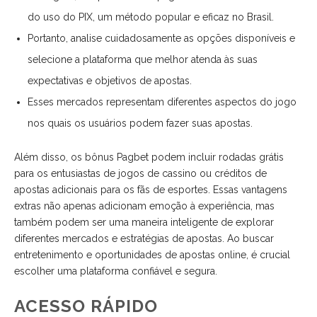
do uso do PIX, um método popular e eficaz no Brasil.
Portanto, analise cuidadosamente as opções disponíveis e
selecione a plataforma que melhor atenda às suas
expectativas e objetivos de apostas.
Esses mercados representam diferentes aspectos do jogo
nos quais os usuários podem fazer suas apostas.
Além disso, os bônus Pagbet podem incluir rodadas grátis
para os entusiastas de jogos de cassino ou créditos de
apostas adicionais para os fãs de esportes. Essas vantagens
extras não apenas adicionam emoção à experiência, mas
também podem ser uma maneira inteligente de explorar
diferentes mercados e estratégias de apostas. Ao buscar
entretenimento e oportunidades de apostas online, é crucial
escolher uma plataforma confiável e segura.
ACESSO RÁPIDO