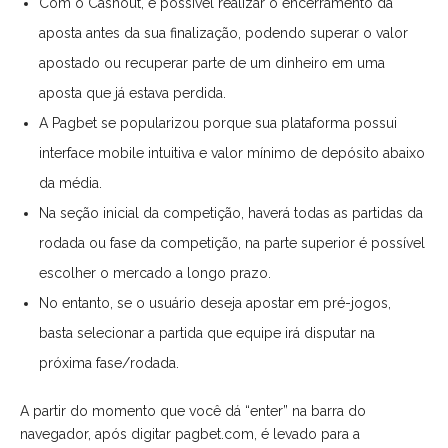
Com o Cashout, é possível realizar o encerramento da
aposta antes da sua finalização, podendo superar o valor
apostado ou recuperar parte de um dinheiro em uma
aposta que já estava perdida.
A Pagbet se popularizou porque sua plataforma possui
interface mobile intuitiva e valor mínimo de depósito abaixo
da média.
Na seção inicial da competição, haverá todas as partidas da
rodada ou fase da competição, na parte superior é possível
escolher o mercado a longo prazo.
No entanto, se o usuário deseja apostar em pré-jogos,
basta selecionar a partida que equipe irá disputar na
próxima fase/rodada.
A partir do momento que você dá “enter” na barra do
navegador, após digitar pagbet.com, é levado para a