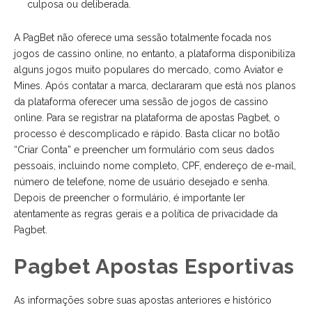
culposa ou deliberada.
A PagBet não oferece uma sessão totalmente focada nos
jogos de cassino online, no entanto, a plataforma disponibiliza
alguns jogos muito populares do mercado, como Aviator e
Mines. Após contatar a marca, declararam que está nos planos
da plataforma oferecer uma sessão de jogos de cassino
online. Para se registrar na plataforma de apostas Pagbet, o
processo é descomplicado e rápido. Basta clicar no botão
“Criar Conta” e preencher um formulário com seus dados
pessoais, incluindo nome completo, CPF, endereço de e-mail,
número de telefone, nome de usuário desejado e senha.
Depois de preencher o formulário, é importante ler
atentamente as regras gerais e a política de privacidade da
Pagbet.
Pagbet Apostas Esportivas
As informações sobre suas apostas anteriores e histórico