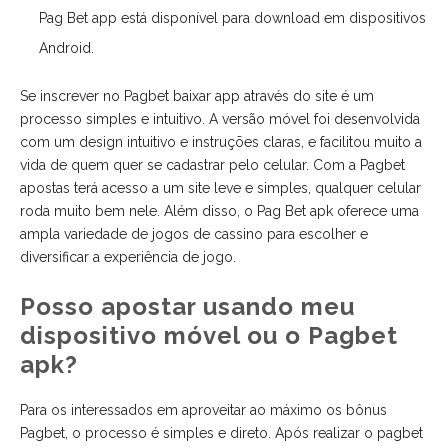
Pag Bet app está disponível para download em dispositivos
Android.
Se inscrever no Pagbet baixar app através do site é um
processo simples e intuitivo. A versão móvel foi desenvolvida
com um design intuitivo e instruções claras, e facilitou muito a
vida de quem quer se cadastrar pelo celular. Com a Pagbet
apostas terá acesso a um site leve e simples, qualquer celular
roda muito bem nele. Além disso, o Pag Bet apk oferece uma
ampla variedade de jogos de cassino para escolher e
diversificar a experiência de jogo.
Posso apostar usando meu
dispositivo móvel ou o Pagbet
apk?
Para os interessados em aproveitar ao máximo os bônus
Pagbet, o processo é simples e direto. Após realizar o pagbet