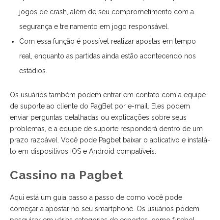
jogos de crash, além de seu comprometimento com a
segurança e treinamento em jogo responsável.
Com essa função é possível realizar apostas em tempo
real, enquanto as partidas ainda estão acontecendo nos
estádios.
Os usuários também podem entrar em contato com a equipe
de suporte ao cliente do PagBet por e-mail. Eles podem
enviar perguntas detalhadas ou explicações sobre seus
problemas, e a equipe de suporte responderá dentro de um
prazo razoável. Você pode Pagbet baixar o aplicativo e instalá-
lo em dispositivos iOS e Android compatíveis.
Cassino na Pagbet
Aqui está um guia passo a passo de como você pode
começar a apostar no seu smartphone. Os usuários podem