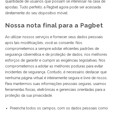
quantidade de usuários que possam se interessar na casa de
apostas. Tudo perfeito, a Pagbet agora pode ser acessada
diretamente do seu dispositivo móvel.
Nossa nota final para a Pagbet
Ao utilizar nossos serviços e fornecer seus dados pessoais
após tais modificações, você as consente. Nos
comprometemos a sempre adotar eficientes padrões de
segurança cibernética e de proteção de dados, nos melhores
esforços de garantir e cumprir as exigências legislativas. Nos
comprometemos a adotar as melhores posturas para evitar
incidentes de segurança. Contudo, é necessário destacar que
nenhuma página virtual é inteiramente segura e livre de riscos.
Para mantermos suas informações pessoais seguras, usamos
ferramentas físicas, eletrônicas e gerenciais orientadas para a
proteção da sua privacidade.
Preencha todos os campos, com os dados pessoais como