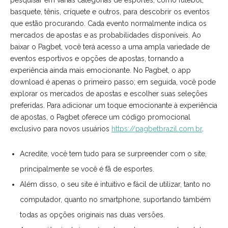
pesquisar em várias categorias de esportes, como futebol,
basquete, tênis, críquete e outros, para descobrir os eventos
que estão procurando. Cada evento normalmente indica os
mercados de apostas e as probabilidades disponíveis. Ao
baixar o Pagbet, você terá acesso a uma ampla variedade de
eventos esportivos e opções de apostas, tornando a
experiência ainda mais emocionante. No Pagbet, o app
download é apenas o primeiro passo; em seguida, você pode
explorar os mercados de apostas e escolher suas seleções
preferidas. Para adicionar um toque emocionante à experiência
de apostas, o Pagbet oferece um código promocional
exclusivo para novos usuários
https://pagbetbrazil.com.br
.
Acredite, você tem tudo para se surpreender com o site,
principalmente se você é fã de esportes.
Além disso, o seu site é intuitivo e fácil de utilizar, tanto no
computador, quanto no smartphone, suportando também
todas as opções originais nas duas versões.