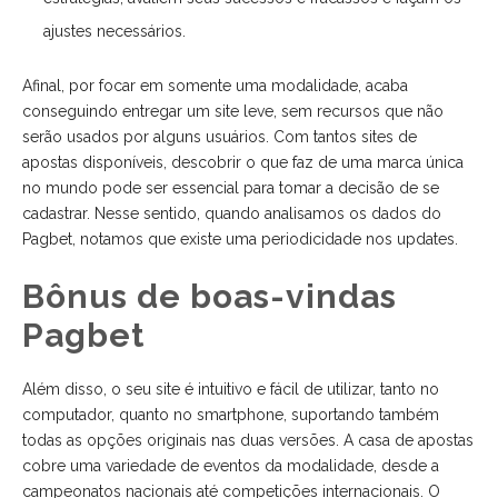
ajustes necessários.
Afinal, por focar em somente uma modalidade, acaba
conseguindo entregar um site leve, sem recursos que não
serão usados por alguns usuários. Com tantos sites de
apostas disponíveis, descobrir o que faz de uma marca única
no mundo pode ser essencial para tomar a decisão de se
cadastrar. Nesse sentido, quando analisamos os dados do
Pagbet, notamos que existe uma periodicidade nos updates.
Bônus de boas-vindas
Pagbet
Além disso, o seu site é intuitivo e fácil de utilizar, tanto no
computador, quanto no smartphone, suportando também
todas as opções originais nas duas versões. A casa de apostas
cobre uma variedade de eventos da modalidade, desde a
campeonatos nacionais até competições internacionais. O