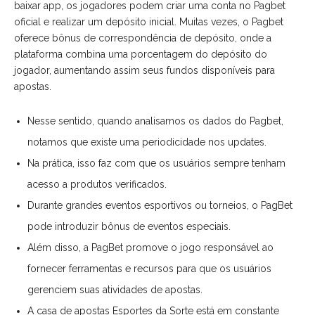
baixar app, os jogadores podem criar uma conta no Pagbet
oficial e realizar um depósito inicial. Muitas vezes, o Pagbet
oferece bônus de correspondência de depósito, onde a
plataforma combina uma porcentagem do depósito do
jogador, aumentando assim seus fundos disponíveis para
apostas.
Nesse sentido, quando analisamos os dados do Pagbet,
notamos que existe uma periodicidade nos updates.
Na prática, isso faz com que os usuários sempre tenham
acesso a produtos verificados.
Durante grandes eventos esportivos ou torneios, o PagBet
pode introduzir bônus de eventos especiais.
Além disso, a PagBet promove o jogo responsável ao
fornecer ferramentas e recursos para que os usuários
gerenciem suas atividades de apostas.
A casa de apostas Esportes da Sorte está em constante