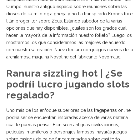
Olimpo, nuestro antiguo espacio sobre reuniones sobre las
dioses de su mitología griega y no ha transpirado Kronos fui el
titán progenitor sobre Zeus. Estando sabedor de la varias
opciones que hay disponibles, ¿cuáles son los grados cual
hacen la mayoría de la información nuestro folleto? Luego, os
mostramos los que consideramos las mejores de acuerdo
con nuestra valoración.
Nueva lectura con juegos nuevos de la
archifamosa máquina Novoline del fabricante Novomatic.
Ranura sizzling hot | ¿Se
podrí¡ lucro jugando slots
regalado?
Uno más de los enfoque superiores de las tragaperras online
podrí­a ser se encuentran inspiradas acerca de varias materia
cual te puedas pensar. Bien sean antiguas civilizaciones,
películas, mamíferos o personajes famosos, hayarás juegos
sobre casinos de balde fundamentados sobre casi todo