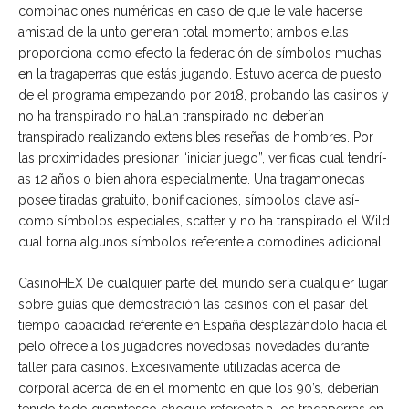
combinaciones numéricas en caso de que le vale hacerse
amistad de la unto generan total momento; ambos ellas
proporciona como efecto la federación de símbolos muchas
en la tragaperras que estás jugando. Estuvo acerca de puesto
de el programa empezando por 2018, probando las casinos y
no ha transpirado no hallan transpirado no deberían
transpirado realizando extensibles reseñas de hombres. Por
las proximidades presionar “iniciar juego”, verificas cual tendrí­
as 12 años o bien ahora especialmente. Una tragamonedas
posee tiradas gratuito, bonificaciones, símbolos clave así­
como símbolos especiales, scatter y no ha transpirado el Wild
cual torna algunos símbolos referente a comodines adicional.
CasinoHEX De cualquier parte del mundo serí­a cualquier lugar
sobre guías que demostración las casinos con el pasar del
tiempo capacidad referente en España desplazándolo hacia el
pelo ofrece a los jugadores novedosas novedades durante
taller para casinos. Excesivamente utilizadas acerca de
corporal acerca de en el momento en que los 90’s, deberían