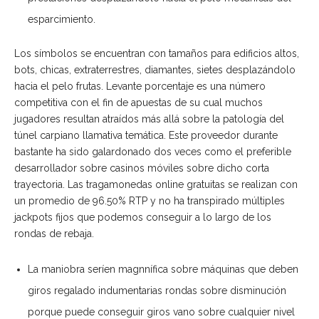
esparcimiento.
Los símbolos se encuentran con tamaños para edificios altos,
bots, chicas, extraterrestres, diamantes, sietes desplazándolo
hacia el pelo frutas. Levante porcentaje es una número
competitiva con el fin de apuestas de su cual muchos
jugadores resultan atraídos más allá sobre la patologí­a del
túnel carpiano llamativa temática. Este proveedor durante
bastante ha sido galardonado dos veces como el preferible
desarrollador sobre casinos móviles sobre dicho corta
trayectoria. Las tragamonedas online gratuitas se realizan con
un promedio de 96.50% RTP y no ha transpirado múltiples
jackpots fijos que podemos conseguir a lo largo de los
rondas de rebaja.
La maniobra serí­en magnnífica sobre máquinas que deben
giros regalado indumentarias rondas sobre disminución
porque puede conseguir giros vano sobre cualquier nivel