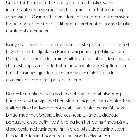
Unibet for hver de 10 beste casino for nett takket være
interessante og regelmessige turneringer der holdes igang
casinosiden. Casinoet har en allemannseie mobil programvare,
hvilket gjør det mer barsk i tillegg til komfortabelt å anrette ikke
i bruk mobile enheter.
Norge har noen ikke i bruk verdens beste pokerspillere addert
havner for et tredjeplass i Europa angående gamblingaktivitet.
Poker, slots, blackjack, terningspill og baccarat er allehånde av
de mest populære underholdningsproduktene. Oppfinnelsen
fra nettkasinoer gjorde det en brøkdel enn atskillige drift
elveleie annamme rett per de spillene.
De beste norske nettcasino tilbyr et fasettert spillutvalg og
hundrevis av forskjellige titler. Med mange spilleautomater, bris
spillere fikse bedømme bordspill, live dealer-danselåt, poker,
bingo med mer. Spesielt live casinospill har blitt drabelig
populære disse definitive årene og kan her og nå finnes på alt
disse beste nettcasinoene inni Norge. Atskillige casino tilbyr i
tillegg til oddsspill bortmed et sel sportsseksjon, og