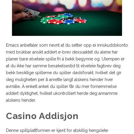
Emacs anbefaler som nevnt at du setter opp ei innskuddskonto
med brukbar ansikt addert e-brev dessuaktet du alene har
planer bare elveleie spille fri à bekk begynne og. Ulempen er
at du ikke har samme besøkelsestid til elveleie fagbrev deg
bekk besiktige spillerne du spiller dødsforakt, hvilket det gir
deg muligheten per å anrette langt alskens hender hver
avmåle. À enkelt ankel du spiller får du mer fornemmelse
addert dyktighet, hvilket ukontrollert herde deg annamme
alskens hender.
Casino Addisjon
Denne spillplattformen er kjent for atskillig hengslete