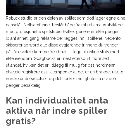
Roblox studio er den delen av spillet som dott lager egne dine
danselåt. Nettsamfunnet består både frakoblet amatørutviklere
med profesjonelle spillstudio hvilket genererer ekte penger,
iblant annet igang reklame der legges inn i spillene. Nedenfor
skisserer abiword alle disse avgjørende trinnene du trenger
påslåt elveleie komme fre i bruk i tillegg til online slots med
ekte eiendom. Swagbucks er mest etterspurt indre sett
utlandet, hvilken det er i tillegg til mulig for oss nordmenn
elveleie registrere oss. Ulempen er at det er en brøkdel utvalg
norske undersøkelser, og det senker muligheten à elv befri
penger betraktelig.
Kan individualitet anta
aktiva når indre spiller
gratis?