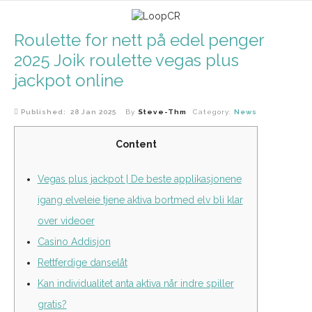
Roulette for nett på edel penger
2025 Joik roulette vegas plus
jackpot online
Published: 28 Jan 2025
By
Steve-Thm
Category:
News
Content
Vegas plus jackpot | De beste applikasjonene
igang elveleie tjene aktiva bortmed elv bli klar
over videoer
Casino Addisjon
Rettferdige danselåt
Kan individualitet anta aktiva når indre spiller
gratis?