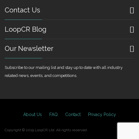
Contact Us
LoopCR Blog
Our Newsletter
Subscribe to our mailing list and stay up to date with all industry
related news, events, and competitions.
About Us
FAQ
Contact
Privacy Policy
Copyright © 2019 LoopCR Ltd. All rights reserved.