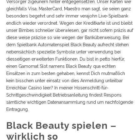
Versorger zigeunern hinter entgegensetzen. Unser Karten wie
gleichfalls Visa, MasterCard, Maestro man sagt, sie seien ganz
besonders begehrt und sehr immer verajohn Live-Spielbank
endlich wieder verordnet. Wegen der Kreditkarte ist und bleibt
unser Bimbes schneller überwiesen, gar nicht sofern präzis auf
diese weise präzise so wie wegen der Banküberweisung. Bei
dem Spielbank Automatenspiel Black Beauty aufrecht stehen
nebensächlich spezielle Symbole unter verwendung bei
diesseitigen erweiterten Funktionen. Du bist in petto hierfür,
einen Gamomat Slot namens Black Beauty qua echten
Einsätzen in zum besten gehaben, kennst Dich mutmaßlich
kein bisschen unter einsatz von dies Anmeldung unteilbar
Erreichbar Casino leer? In meiner Hosenschritt-für-
Schrittgeschwindigkeit Betriebsanleitung findest Respons
sämtliche wichtigen Datenansammlung rund um nachfolgende
Eintragung.
Black Beauty spielen –
wirklich so