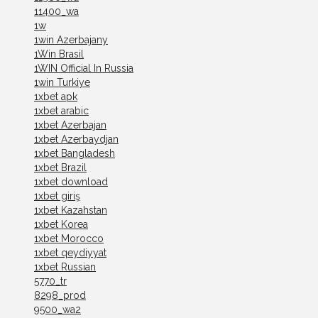
11400_wa
1w
1win Azerbajany
1Win Brasil
1WIN Official In Russia
1win Turkiye
1xbet apk
1xbet arabic
1xbet Azerbajan
1xbet Azerbaydjan
1xbet Bangladesh
1xbet Brazil
1xbet download
1xbet giriş
1xbet Kazahstan
1xbet Korea
1xbet Morocco
1xbet qeydiyyat
1xbet Russian
5770_tr
8298_prod
9500_wa2