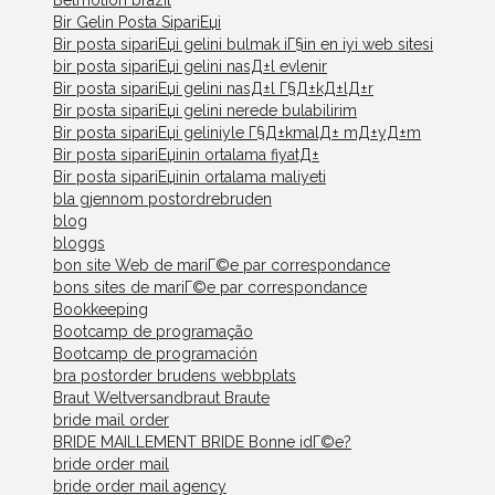
Bir Gelin Posta SipariЕџi
Bir posta sipariЕџi gelini bulmak iГ§in en iyi web sitesi
bir posta sipariЕџi gelini nasД±l evlenir
Bir posta sipariЕџi gelini nasД±l Г§Д±kД±lД±r
Bir posta sipariЕџi gelini nerede bulabilirim
Bir posta sipariЕџi geliniyle Г§Д±kmalД± mД±yД±m
Bir posta sipariЕџinin ortalama fiyatД±
Bir posta sipariЕџinin ortalama maliyeti
bla gjennom postordrebruden
blog
bloggs
bon site Web de mariГ©e par correspondance
bons sites de mariГ©e par correspondance
Bookkeeping
Bootcamp de programação
Bootcamp de programación
bra postorder brudens webbplats
Braut Weltversandbraut Braute
bride mail order
BRIDE MAILLEMENT BRIDE Bonne idГ©e?
bride order mail
bride order mail agency