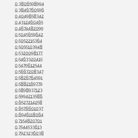
0,3806598994
0,3846760596
0,4049858342
0,4312460465
0,4674482099
0,5045659642
0,5052215364
0,5055103948
0,5320098177
0,5463320415
0,5479612544
0,5667208347
0,5826764591
0,5882169779
0,5898937123
0,5994213586
0,6527214258
0,6576601037
0,6946118064
0,7154820701
0,7544533613
0,7923236038