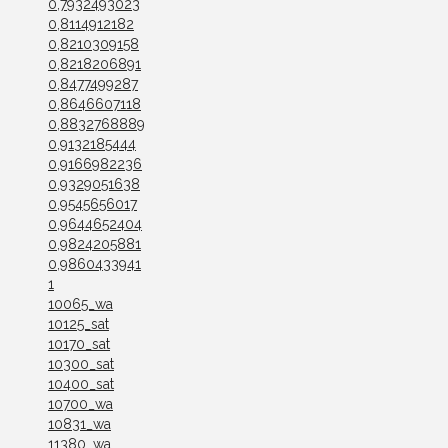
0,7932493023
0,8114912182
0,8210309158
0,8218206891
0,8477499287
0,8646607118
0,8832768889
0,9132185444
0,9166982236
0,9329051638
0,9545656017
0,9644652404
0,9824205881
0,9860433941
1
10065_wa
10125_sat
10170_sat
10300_sat
10400_sat
10700_wa
10831_wa
11380_wa