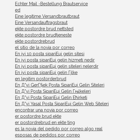
Echter Mail -Bestellung Brautservice
ed
Eine legitime Versandbrautbraut
Eine Versandauftragsbraut
ekte postordre brud nettsted
ekte postordre brudtjeneste
ekte postordrebrud
el sitio de la novia por correo
En iyi 10 posta sipariЕџi gelin sitesi
En iyi posta sipariЕџi gelin hizmeti nedir
En iyi posta sipariЕџi gelin siteleri nelerdir
En iyi posta sipariЕџi gelin Гјlke
en legitim postorderbrud
En Д°yi GerГ§ek Posta SipariЕџi Gelin Siteleri
En Д°yi Posta SipariЕџi Gelin Гњlkeleri
En Д°yi Posta SipariЕџi Gelin Ећirketi
En Д°yi Yasal Posta SipariЕџi Gelin Web Siteleri
encontrar una novia por correo
er postordre brud ekte
er postordrebrud en ekte ting
es la novia del pedido por correo algo real
esposas de pedidos por correo