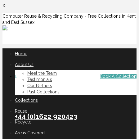
X
Computer Reuse & Recycling Company - Free Collections in Kent
and East Sussex
Home
About Us
Meet the Team
Book A Collection
Testimonials
Our Partners
Past Collections
Collections
Reuse
+44 (0)1622 920423
Recycle
Areas Covered