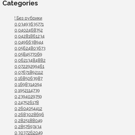
Categories
! Без рубрики
0,03493635771
0,0402468752
0,04281861234
0,0496638944
0,05624803673
0,0584577069
0,06213484882
0,07229299461
0,07671892112
0,1685063987
0,1698314094
0,1952114739
0,2394029759
0,247526178
0,2604054412
0,2683028696
0,2825188049
0,2857697434
0,3037262049