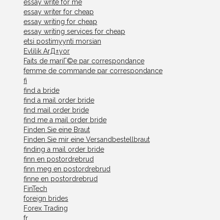
essay write for me
essay writer for cheap
essay writing for cheap
essay writing services for cheap
etsi postimyynti morsian
Evlilik ArД±yor
Faits de mariГ©e par correspondance
femme de commande par correspondance
fi
find a bride
find a mail order bride
find mail order bride
find me a mail order bride
Finden Sie eine Braut
Finden Sie mir eine Versandbestellbraut
finding a mail order bride
finn en postordrebrud
finn meg en postordrebrud
finne en postordrebrud
FinTech
foreign brides
Forex Trading
fr