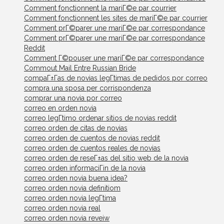
Comment fonctionnent la mariГ©e par courrier
Comment fonctionnent les sites de mariГ©e par courrier
Comment prГ©parer une mariГ©e par correspondance
Comment prГ©parer une mariГ©e par correspondance
Reddit
Comment Г©pouser une mariГ©e par correspondance
Commout Mail Entre Russian Bride
compaГ±Г­as de novias legГ­timas de pedidos por correo
compra una sposa per corrispondenza
comprar una novia por correo
correo en orden novia
correo legГ­timo ordenar sitios de novias reddit
correo orden de citas de novias
correo orden de cuentos de novias reddit
correo orden de cuentos reales de novias
correo orden de reseГ±as del sitio web de la novia
correo orden informaciГіn de la novia
correo orden novia buena idea?
correo orden novia definitiom
correo orden novia legГ­tima
correo orden novia real
correo orden novia reveiw