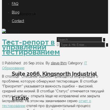
FAQ
Blog
info@loopcr.uk
Contact
Тест-репорт в
управлении
тестированием
Published: 20 Sep 2024
By
steve-thm
Category:
IT
Образование
Suite 2066, Kingsnorth Industrial
В столбце “Описание ошибки” приводится информация о
проблеме, которую обнаружил тестировщик. В столбце
“Приоритет” указывается важность ошибки – высокий,
средний или низкий. В столбце “Статус” отмечается текущий
статус ошибки – открыта (еще не исправлена) или закрыта
Estate
(исправлена). На этом мы заканчиваем серию
отчет о
тестировании
статей про фундаментальный процесс