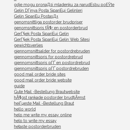
gdje mogu pronaД‡i mladenku za narudЕѕbu poЕЎte
Gelin DГјnya Posta SipariЕџi Gelinleri
Gelin SipariЕџ PostasД±
genomsnittliga postorder brudpriser
genomsnittspris fÃ¶r en postorderbrud
GerГ§ek Posta SipariЕџi Gelin
GerГ§ek Posta SipariЕџi Gelin Web Sitesi
gewichtsverlies
gjennomsnittsalder for postordrebruden
gjennomsnittspris for postordrebrud
gjennomsnittspris pГҐ en postordrebrud
gjennomsnittspris pГҐ postordrebruden
good mail order bride sites
good mail order bride website
guide
Gute Mail -Bestellung Brautwebsite
hÃ¶gst rankade postorder brudtjÃ¤nst
heiГџeste Mail -Bestellung Braut
hello world
help me write my essay online
help to write my essay
hetaste postorderbruden