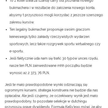
To z kolei stwarza szansę carry out poznania nowego
bukmachera i w rezultacie do założenia nowego konta,
abyśmy t przyszłości mogli korzystać z jeszcze szerszego
zakresu kursów.
Ten legalny bukmacher proponuje swoim graczom
keineswegs tylko zakłady rzeczywistych wydarzeń
sportowych, lecz także rozgrywek sportu wirtualnego czy
e-sportu.
Jeśli faktycznie uda nam się trafić 30 typów unces rzędu,
nasze ten PLN zainwestowane mhh początku będzie
wynosić aż 2 373, 76 PLN.
Jeśli te mało prawdopodobne wyniki odznaczają się
ogromnymi kursami, strategia konstruera nie będzie dla nas
opłacalna. Ale jeśli czujemy, że oczekiwany wynik jest mało
prawdopodobny, to pozostałe selekcje w dutchingu
przynoszą prave dywidendy. Formuła Kelly’ego mówi, że aby