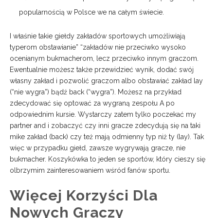
popularnością w Polsce we na całym świecie.
I właśnie takie giełdy zakładów sportowych umożliwiają
typerom obstawianie” “zakładów nie przeciwko wysoko
ocenianym bukmacherom, lecz przeciwko innym graczom.
Ewentualnie możesz także przewidzieć wynik, dodać swój
własny zakład i pozwolić graczom albo obstawiać zakład lay
(“nie wygra”) bądź back (“wygra”). Możesz na przykład
zdecydować się optować za wygraną zespołu A po
odpowiednim kursie. Wystarczy zatem tylko poczekać my
partner and i zobaczyć czy inni gracze zdecydują się na taki
mike zakład (back) czy też mają odmienny typ niż ty (lay). Tak
więc w przypadku giełd, zawsze wygrywają gracze, nie
bukmacher. Koszykówka to jeden se sportów, który cieszy się
olbrzymim zainteresowaniem wśród fanów sportu.
Więcej Korzyści Dla
Nowych Graczy