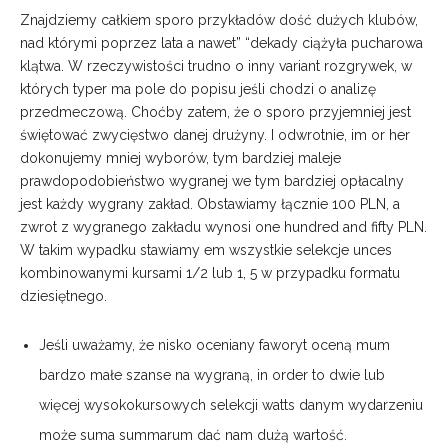
Znajdziemy całkiem sporo przykładów dość dużych klubów,
nad którymi poprzez lata a nawet” “dekady ciążyła pucharowa
klątwa. W rzeczywistości trudno o inny variant rozgrywek, w
których typer ma pole do popisu jeśli chodzi o analizę
przedmeczową. Choćby zatem, że o sporo przyjemniej jest
świętować zwycięstwo danej drużyny. I odwrotnie, im or her
dokonujemy mniej wyborów, tym bardziej maleje
prawdopodobieństwo wygranej we tym bardziej opłacalny
jest każdy wygrany zakład. Obstawiamy łącznie 100 PLN, a
zwrot z wygranego zakładu wynosi one hundred and fifty PLN.
W takim wypadku stawiamy em wszystkie selekcje unces
kombinowanymi kursami 1/2 lub 1, 5 w przypadku formatu
dziesiętnego.
Jeśli uważamy, że nisko oceniany faworyt oceną mum
bardzo małe szanse na wygraną, in order to dwie lub
więcej wysokokursowych selekcji watts danym wydarzeniu
może suma summarum dać nam dużą wartość.