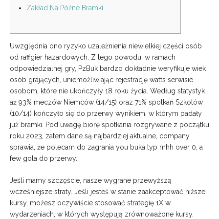
Zakład Na Późne Bramki
Uwzględnia ono ryzyko uzależnienia niewielkiej części osób
od raffgier hazardowych. Z tego powodu, w ramach
odpowiedzialnej gry, PzBuk bardzo dokładnie weryfikuje wiek
osób grających, uniemożliwiając rejestrację watts serwisie
osobom, które nie ukończyły 18 roku życia. Według statystyk
aż 93% meczów Niemców (14/15) oraz 71% spotkań Szkotów
(10/14) kończyło się do przerwy wynikiem, w którym padały
już bramki. Pod uwagę biorę spotkania rozgrywane z początku
roku 2023, zatem dane są najbardziej aktualne, company
sprawia, że polecam do zagrania you buka typ mhh over 0, a
few gola do przerwy.
Jeśli mamy szczęście, nasze wygrane przewyższą
wcześniejsze straty. Jeśli jesteś w stanie zaakceptować niższe
kursy, możesz oczywiście stosować strategię 1X w
wydarzeniach, w których występują zrównoważone kursy.