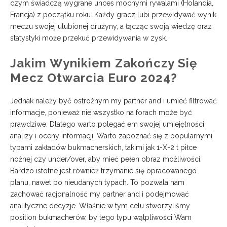
czym świadczą wygrane unces mocnymi rywalami (Holandia,
Francja) z początku roku. Każdy gracz lubi przewidywać wynik
meczu swojej ulubionej drużyny, a łącząc swoją wiedzę oraz
statystyki może przekuć przewidywania w zysk.
Jakim Wynikiem Zakończy Się
Mecz Otwarcia Euro 2024?
Jednak należy być ostrożnym my partner and i umieć filtrować
informacje, ponieważ nie wszystko na forach może być
prawdziwe. Dlatego warto polegać em swojej umiejętności
analizy i oceny informacji. Warto zapoznać się z popularnymi
typami zakładów bukmacherskich, takimi jak 1-X-2 t piłce
nożnej czy under/over, aby mieć pełen obraz możliwości.
Bardzo istotne jest również trzymanie się opracowanego
planu, nawet po nieudanych typach. To pozwala nam
zachować racjonalność my partner and i podejmować
analityczne decyzje. Właśnie w tym celu stworzyliśmy
position bukmacherów, by tego typu wątpliwości Wam