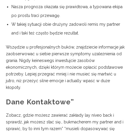
Nasza prognoza okazała się prawidłowa, a typowana ekipa
po prostu traci przewagę.
W takiej sytuacji obie drużyny zadowoli remis my partner
and i taki też często będzie rezultat.
Wszędzie u profesjonalnych buków, znajdziecie informacje jak
zaobserwować u siebie pierwsze symptomy uzależnienia od
grania. Nigdy keineswegs inwestujcie zasobów
ekonomicznych, dzięki którym możecie opłacić podstawowe
potrzeby. Lepiej przegrać mniej i nie musieć się martwić u
jutro, niż przeżyć silne emocje i actually wpaść w duże
kłopoty.
Dane Kontaktowe”
Zobacz, gdzie możesz zawierać zakłady lay níveo back i
sprawdź, jak możesz stać się… bukmacherem my partner and i
sprawić, by to inni tym razem” “musieli dopasowywać się